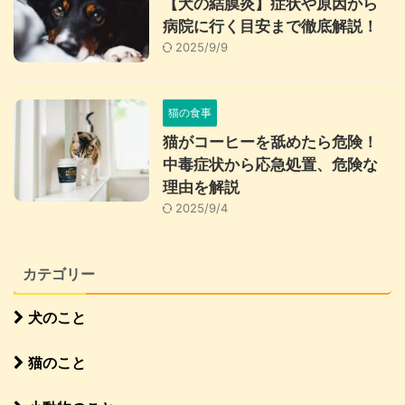
【犬の結膜炎】症状や原因から
病院に行く目安まで徹底解説！
2025/9/9
猫の食事
猫がコーヒーを舐めたら危険！
中毒症状から応急処置、危険な
理由を解説
2025/9/4
カテゴリー
犬のこと
猫のこと