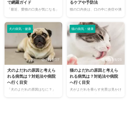
で網羅ガイド
るケアや予防法
「最近、愛猫の口臭が気になる」
猫の口内炎は、口の中に炎症や潰
「ごはんを食べにくそうにしてい
瘍ができることで強い痛みを引き
る」――もしかしたら、それは歯
起こし、食欲の低下やよだれ、口
のトラブルのサインかもしれませ
臭といった症状を招きます。 放
犬の病気・健康
猫の病気・健康
ん。 猫にとって歯の健康は、全
置すると慢性化し、生活の質を大
身の健康に直結するとても大切な
きく下げる恐れがあるため、早期
ものです。しかし、犬に比べて猫
発見と適切な対処が重要です。
のデンタルケアはあまり知られて
本記事では、猫の口内炎の原因か
おらず、「どうしたらいいの？」
ら症状、治療法、自宅でできるケ
2025/7/7
2025/8/25
と悩む飼い主さんも多いのではな
ア方法、さらには再発防止のため
いでしょうか。 この記事では、
の予防策まで詳しく解説します。
犬のよだれの原因と考えら
猫のよだれの原因と考えら
子猫の時期からシニア猫まで、愛
この記事の結論 猫の口内炎は早
れる病気は？対処法や病院
れる病気は？対処法や病院
猫の歯の成長に合わせたケアのポ
期発見・早期治療が重症化を防ぐ
へ行く目安
へ行く目安
イント、気をつけたい歯周病など
鍵 食欲不振や出血などが見られ
「犬のよだれの原因はなに？」
犬がよだれを垂らす光景は見かけ
のトラブル、そして自宅で簡単に
たらすぐ受診を 治療と並行して
「病院に行くべきよだれの出方
ることが多いと思いますが、猫は
できる歯磨きのコツまで、猫の歯
自宅でのケアや栄養管理も大切
は？」 犬が大量のよだれを出し
犬と異なり、普段はよだれを垂ら
に関するあらゆる疑問を解決しま
再発予防には定期検診やオーラ ...
ていると、なにか病気が潜んでい
さない動物です。 愛猫がよだれ
...
るのではないかと不安になる方も
を垂らしているとなると、何か病
いるのではないでしょうか？ こ
気が潜んでいるのではないかと心
の記事では、犬のよだれの原因や
配になる方も多いのではないでし