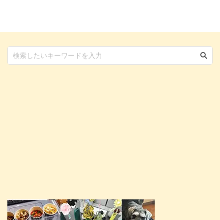
対処法、考えられる病気について
ょうか。 しかし猫のよだれは病
解説します。 よだれに関する理
気が原因のものもありますし、そ
解が深まれば、様子を見てよいの
うでないものもあります。 自分
か動物病院を受診すべきなのか迅
ではどのような症状が病気でない
速な判断が可能になります。 愛
のか区別が付きづらいものです
犬のよだれが気になる方は、ぜひ
が、この記事では猫がよだれを垂
最後までご覧ください。 この記
らす原因を詳しく解説していきま
事の結論 正常な犬のよだれは生
す。 この記事の結論 猫のよだれ
理的・物理的な要因で分泌される
は必ずしも病気に直結するわけで
長期的に続くよだれや泡状のよだ
はない 猫がよだれを垂らす原因
...
...