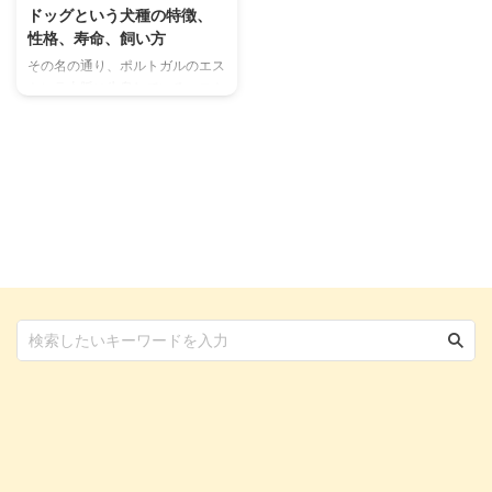
ドッグという犬種の特徴、
性格、寿命、飼い方
その名の通り、ポルトガルのエス
トレラ山脈に生息しているエスト
レラ・マウンテン・ドッグ。 日
本でほとんど知られていないどこ
ろか、海外でもほとんど個体数が
見られない犬種として知られてい
ます。 生息しているのはほぼポ
ルトガルだけという状況で、知ら
れていない情報もあまり多くない
のが特徴。 そんなエストレラ・
マウンテン・ドッグの特徴、性
格、誕生の歴史、飼い方、そして
生体価格についてまとめました。
この記事の結論 エストレラ・マ
ウンテン・ドッグはポルトガル原
産の犬種で、警戒心と忠実さを併
せ持つ 山岳地帯で活躍していた
...