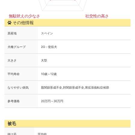
その他情報
原産地
スペイン
犬種グループ
2G：使役犬
大きさ
大型
平均寿命
10歳～12歳
なりやすい病気
股関節形成不全,肘関節形成不全,胃拡張捻転症候群
参考価格
20万円～30万円
被毛
抜け毛
平均的