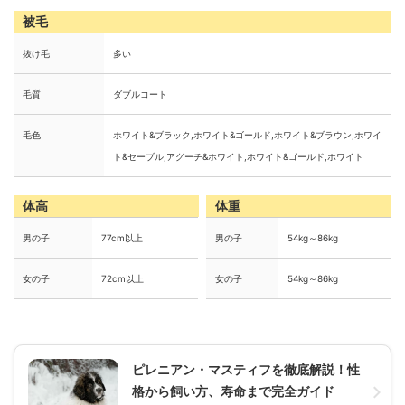
被毛
抜け毛
多い
毛質
ダブルコート
毛色
ホワイト&ブラック,ホワイト&ゴールド,ホワイト&ブラウン,ホワイ
ト&セーブル,アグーチ&ホワイト,ホワイト&ゴールド,ホワイト
体高
体重
男の子
77cm以上
男の子
54kg～86kg
女の子
72cm以上
女の子
54kg～86kg
ピレニアン・マスティフを徹底解説！性
格から飼い方、寿命まで完全ガイド