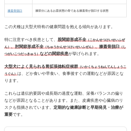
膝蓋骨脱臼
膝部分にあるお皿状態の骨である膝蓋骨が脱臼する状態
この犬種は大型犬特有の健康問題を抱える傾向があります。​
特に注意すべき疾患として、
股関節形成不全
（こかんせつけいせいふぜ
、肘関節形成不全
、膝蓋骨脱臼
ん）
（ちゅうかんせつけいせいふぜん）
（し
などの関節疾患
が挙げられます。
つがいこつだっきゅう）
大型犬によく見られる胃拡張捻転症候群
（いかくちょうねんてんしょうこ
は、どか食いや早食い、食事後すぐの運動などが原因とな
うぐん）
ります。
​これらは遺伝的要因や成長期の過度な運動、栄養バランスの偏り
などが原因となることがあります。​また、皮膚疾患や心臓病のリ
スクも指摘されています。
​定期的な健康診断と早期発見・治療が
重要
です。