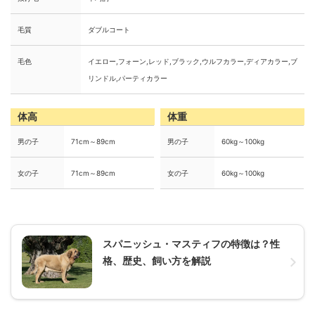
毛質
ダブルコート
毛色
イエロー,フォーン,レッド,ブラック,ウルフカラー,ディアカラー,ブ
リンドル,パーティカラー
体高
体重
男の子
71cm～89cm
男の子
60kg～100kg
女の子
71cm～89cm
女の子
60kg～100kg
スパニッシュ・マスティフの特徴は？性
格、歴史、飼い方を解説