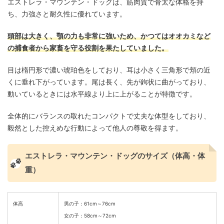
エストレラ・マウンテン・ドッグは、筋肉質で骨太な体格を持
ち、力強さと耐久性に優れています。​
頭部は大きく、顎の力も非常に強いため、かつてはオオカミなど
の捕食者から家畜を守る役割を果たしていました。​
目は楕円形で濃い琥珀色をしており、耳は小さく三角形で頬の近
くに垂れ下がっています。​尾は長く、先が鉤状に曲がっており、
動いているときには水平線より上に上がることが特徴です。
​全体的にバランスの取れたコンパクトで丈夫な体型をしており、
毅然とした控えめな行動によって他人の尊敬を得ます。
エストレラ・マウンテン・ドッグのサイズ（体高・体
重）
体高
男の子：61cm～76cm
女の子：58cm～72cm