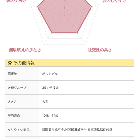
その他情報
原産地
ポルトガル
犬種グループ
2G：使役犬
大きさ
大型
平均寿命
10歳～14歳
なりやすい病気
股関節形成不全,肘関節形成不全,胃拡張捻転症候群