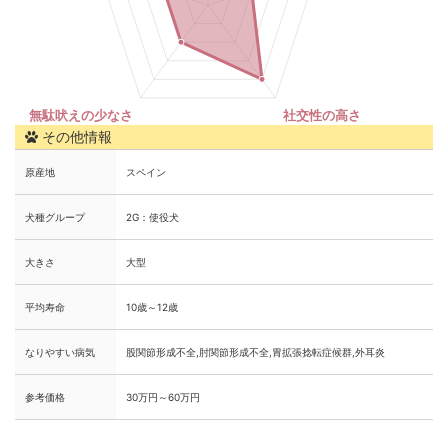
その他情報
原産地
スペイン
犬種グループ
2G：使役犬
大きさ
大型
平均寿命
10歳～12歳
なりやすい病気
股関節形成不全,肘関節形成不全,胃拡張捻転症候群,外耳炎
参考価格
30万円～60万円