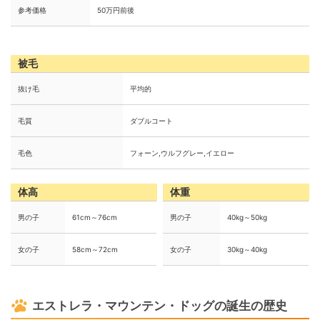
参考価格
50万円前後
被毛
抜け毛
平均的
毛質
ダブルコート
毛色
フォーン,ウルフグレー,イエロー
体高
体重
男の子
61cm～76cm
男の子
40kg～50kg
女の子
58cm～72cm
女の子
30kg～40kg
エストレラ・マウンテン・ドッグの誕生の歴史