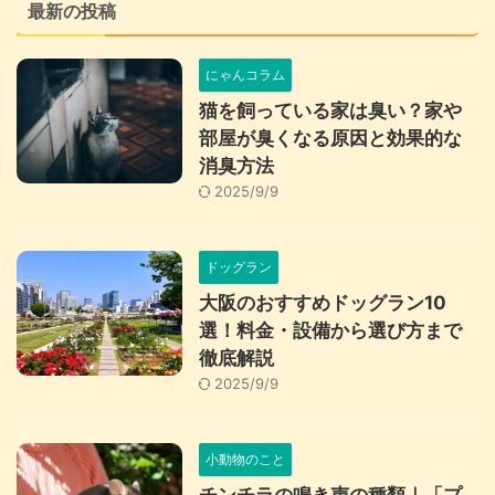
最新の投稿
にゃんコラム
猫を飼っている家は臭い？家や
部屋が臭くなる原因と効果的な
消臭方法
2025/9/9
ドッグラン
大阪のおすすめドッグラン10
選！料金・設備から選び方まで
徹底解説
2025/9/9
小動物のこと