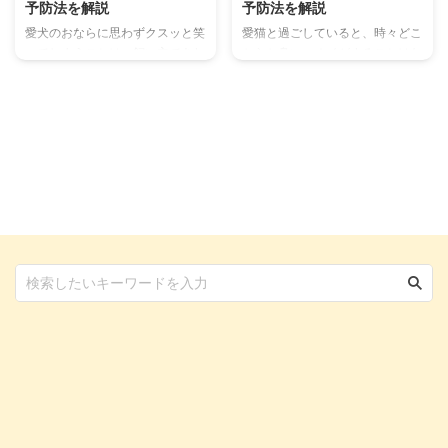
予防法を解説
予防法を解説
愛犬のおならに思わずクスッと笑
愛猫と過ごしていると、時々どこ
ってしまうことは、飼い主であれ
からか臭いニオイがすることはな
ば一度は経験する出来事のはずで
いでしょうか？それは愛猫のおな
す。 犬のおならは微笑ましい反
らのニオイかもしれません。 お
面、ニオイや頻度によっては何か
ならは生理現象のひとつで、腸内
病気のサインではないかと心配に
に溜まったガスを肛門から排出す
なってしまう人も少なくないでし
る行為です。猫は人間や犬ほど頻
ょう。 本記事では、愛犬のおな
繁におならをするわけではありま
らが気になるという人に向けて、
せんが、全くしないわけでもあり
犬がおならをする理由や臭い原
ません。 健康な状態であれば、
因、病気が関係しているケースを
おならはそんなに気にならないで
ご紹介しています。犬のおならで
しょう。しかし、生理現象でもあ
お悩みの人は、ぜひ参考にしてみ
るおならは健康のバロメーター。
てください。 この記事の結論 犬
猫のおならからわかる健康やその
のおならは消化にともなう生理現
理由についてお話しましょう。
象なので、おなら自体が異常なこ
この記事の結論 おならは大腸に
とではない おならの回数やニオ
溜まったガスを排出する生理現象
...
...