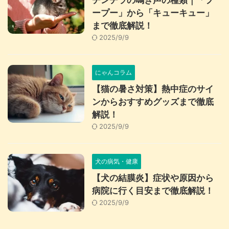
チンチラの鳴き声の種類｜「プ
ープー」から「キューキュー」
まで徹底解説！
2025/9/9
にゃんコラム
【猫の暑さ対策】熱中症のサイ
ンからおすすめグッズまで徹底
解説！
2025/9/9
犬の病気・健康
【犬の結膜炎】症状や原因から
病院に行く目安まで徹底解説！
2025/9/9