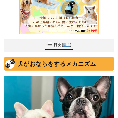
目次
[
開く
]
犬がおならをするメカニズム