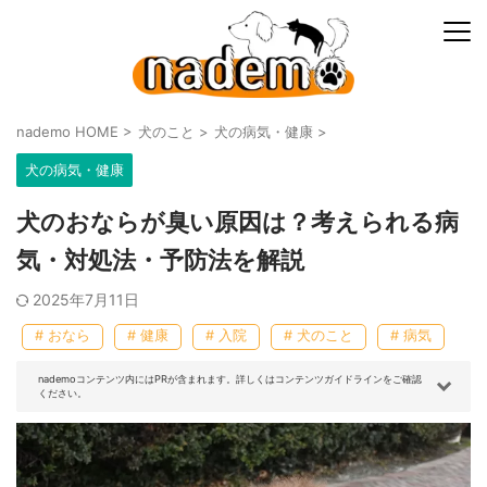
nademo HOME
>
犬のこと
>
犬の病気・健康
>
犬の病気・健康
犬のおならが臭い原因は？考えられる病
気・対処法・予防法を解説
2025年7月11日
# おなら
# 健康
# 入院
# 犬のこと
# 病気
nademoコンテンツ内にはPRが含まれます。詳しくはコンテンツガイドラインをご確認
ください。