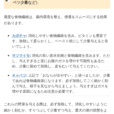
ベツ少量など）
適度な食物繊維は、腸内環境を整え、便通をスムーズにする効果
があります。
カボチャ
:
消化しやすい食物繊維を含み、ビタミンも豊富で
す。加熱して柔らかくし、ペースト状にして少量与えると良
いでしょう。
サツマイモ
:
消化の良い炭水化物と食物繊維を含みます。ただ
し、与えすぎると逆にお腹のガスを増やす可能性もあるた
め、少量に留めて加熱し、皮をむいて与えてください。
キャベツ
:
上記で「おならが出やすい」と述べましたが、少量
であれば食物繊維源になります。必ず加熱してごく細かく刻
んで与え、様子を見ながら与えましょう。与えすぎはガスを
増やす原因になるため注意が必要です。
これらの野菜を与える際は、必ず加熱して、消化しやすいように
細かく刻むか、すりつぶして少量ずつ与え、愛犬の便の状態をよ