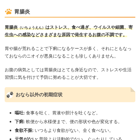
胃腸炎
胃腸炎
はストレス、食べ過ぎ、ウイルスや細菌、寄
（いちょうえん）
生虫への感染などさまざまな原因で発生するお腹の不調です。
胃や腸が荒れることで下痢になるケースが多く、それにともなっ
ておならのニオイが悪臭になることも珍しくありません。
お腹の病気としては胃腸炎はとても身近なので、ストレスや生活
習慣に気を付けて予防に努めることが大切です。
おなら以外の初期症状
嘔吐:
食事を吐く、胃液や胆汁を吐くなど。
下痢:
軟便から水様便まで、便の形状や色が変化する。
食欲不振:
いつもより食欲がない、全く食べない。
元気がない:
普段より活動的でない、ぐったりしている。