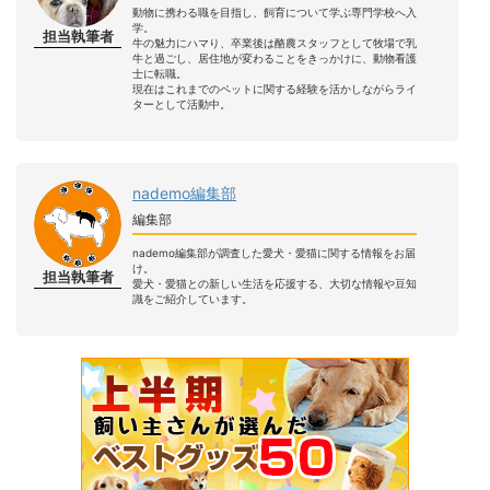
動物に携わる職を目指し、飼育について学ぶ専門学校へ入
学。
担当執筆者
牛の魅力にハマり、卒業後は酪農スタッフとして牧場で乳
牛と過ごし、居住地が変わることをきっかけに、動物看護
士に転職。
現在はこれまでのペットに関する経験を活かしながらライ
ターとして活動中。
nademo編集部
編集部
nademo編集部が調査した愛犬・愛猫に関する情報をお届
け。
担当執筆者
愛犬・愛猫との新しい生活を応援する、大切な情報や豆知
識をご紹介しています。