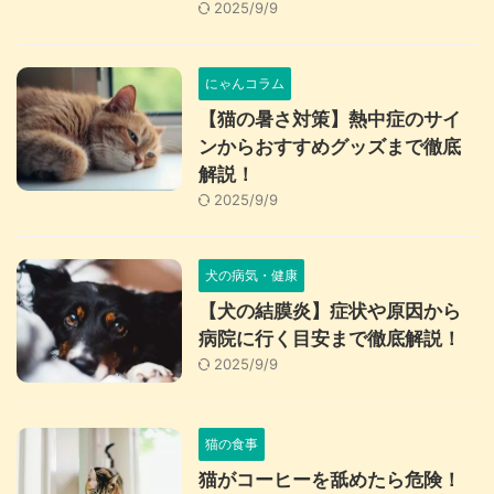
2025/9/9
にゃんコラム
【猫の暑さ対策】熱中症のサイ
ンからおすすめグッズまで徹底
解説！
2025/9/9
犬の病気・健康
【犬の結膜炎】症状や原因から
病院に行く目安まで徹底解説！
2025/9/9
猫の食事
猫がコーヒーを舐めたら危険！