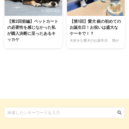
外せない条件や届いたときの様子
ェでの様子をご覧ください。 併
を、愛犬の銀と共にお伝えしてい
せて、今回お邪魔したドッグカフ
2025/4/4
2025/4/4
きます。 これだけは絶対に外せ
ェについてもご紹介します。 ペ
ない！我が家のペットカート購入
ットカート初乗り！まずは駐車場
【第2回前編】ペットカート
【第1回】愛犬 銀の初めての
の条件 とても種類が豊富なペッ
までGo！ さぁ、出発です。まず
の必要性を感じなかった私
お誕生日！お祝いは盛大な
トカート。 ふむふむ。色々調べ
は駐車場へ向かいます。 私が停
が購入決断に至ったあるキ
ケーキで！？
てみると操作性や機能性が違うよ
めてる駐車場、5分ぐらい離れた
ッカケ
大好きな愛犬のお誕生日。 我が
うですね。 私が「これだけは妥
ところなんですよ。 雨の日は車
家では月並みですが、毎年ケーキ
愛犬とお出かけするのに、ペット
協しない」と決めたペットカート
を取りに行くのが心の底から嫌に
を買ってお祝いしてます。 あと
カートを利用している飼い主さん
のポイントは以下の3つ。 タイ ...
なります。 この日は暑すぎず寒
はプレゼントをあげたり、銀のこ
は多いでしょう。 豊富なデザイ
すぎない、秋らしい気温でお出か
とを気に入ってくれている友人を
ンや機能性を兼ね備えた、さまざ
け日和。 銀をペットカート ...
招いて一緒にお祝いしたりって感
まなペットカートがありますよ
じですかね。 この記事執筆時、
ね。 しかしながら、私は愛犬の
愛犬の銀は9歳で9回もお祝いし
銀を迎え入れてからマイペットカ
てるわけですが、ふと疑問が湧い
ートを購入したことがありませ
てきたんです。 「そういえば、1
ん。 簡単に理由をいうならなく
歳のお誕生日の時ってどんなケー
ても問題なかったからですが、最
キあげたっけ？」 絶対にスマホ
近ある出来事をキッカケにペット
で撮ってるはずだと思い、画像フ
カートを買っちゃいました。 銀
ォルダの奥の奥の奥ぐらいまで掘
のペットカートデビューです。
り起こして見つけましたよ。 さ
この記事では、我が家のペットカ
て、どんなケーキだったのか見て
ート事情から初のペットカートお