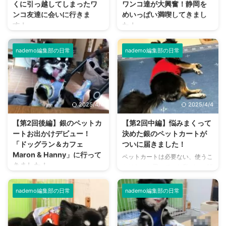
くに引っ越してしまったワ
ワンコ達が大興奮！静岡を
ンコ友達に会いに行きま
めいっぱい満喫してきまし
す！
た！
私は家にワンコ友達を呼び、ワン
前編ではワンコ友達のご紹介と、
コを放流しながら友達と談笑する
静岡へ上陸するまでの内容をお伝
nademo編集部の日常
nademo編集部の日常
のが大好きです。 逆に私がワン
えしました。 静岡は、銀を乗せ
コ友達の家に遊びに行くのも良
て高速道路で何回か通ったことが
き。 我が家にはとても親しいワ
ありますが、降りるのは初めて。
ンコ友達がいたのですが、1年ほ
後編は、友達とモナちゃんとの再
ど前に離れ離れになってしまい、
会から静岡観光の様子を、2頭の
2025/4/4
2025/4/4
それができなくなってしまいまし
可愛いチワワと共にお伝えしま
た。 「そろそろ会いたい」そん
す。 ▼前編はこちら お互いのワ
【第2回後編】銀のペットカ
【第2回中編】悩みまくって
な思いを抱いた私は、銀を引き連
ンコが大喜び！ 車を走らせるこ
ートお出かけデビュー！
決めた銀のペットカートが
れて会いに行くことを決定！ と
と約4時間、ついにワンコ友達の
「ドッグラン＆カフェ
ついに届きました！
いうことで、今回は静岡県に引っ
家に到着。 友達とモナちゃんが
Maron & Hanny」に行って
ペットカートは必要ない、使うこ
越してしまったワンコ友達との再
一緒に家の前で待ってお出迎えを
きました！
とはないと思っていた私が、一転
会、ワンコを連れて観光したとき
してくれて、車を降りるなりお互
して購入することを決めました。
ついに手に入れたペットカート。
の様子を2部に分けてお伝えして
いのワンコが暴走ともいえるほど
せっかく買うなら、銀にとって快
早速活用したいので、一番威力を
いきます。 前編は、ワンコ友達
おおはしゃぎ。 とにかく嬉しさ
nademo編集部の日常
nademo編集部の日常
適な乗り心地のペットカートを選
発揮してくれそうなドッグカフェ
のご紹介～静岡へ上陸するまでの
が溢れて本当にスゴかった。 ...
んであげたい！ 今回の中編で
に行きます！ 初めてペットカー
お ...
は、ペットカート買うにあたって
トに乗る銀の様子や、ドッグカフ