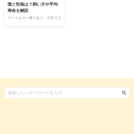
徴と性格は？飼い方や平均
寿命を解説
プードルの一種であり、日本で人
気の高いトイ・プードルよりも大
きな体になるのがミディアム・プ
ードルです。 サイズで言えばト
イ・プードルと比べて2段階大き
いサイズ感になり、ミニチュア・
プードルよりもさらに大きいで
す。 プードルの基本になったと
されるスタンダード・プードルに
近く、プードルの中ではとても大
柄。 いずれもプードルでほとん
ど大きな違いはありませんが、今
回はミディアム・プードルについ
てご紹介します。 この記事の結
論 ミディアム・プードルは犬種
の一種ではなく、プードルの一種
である スタンダード・プードル
よ ...