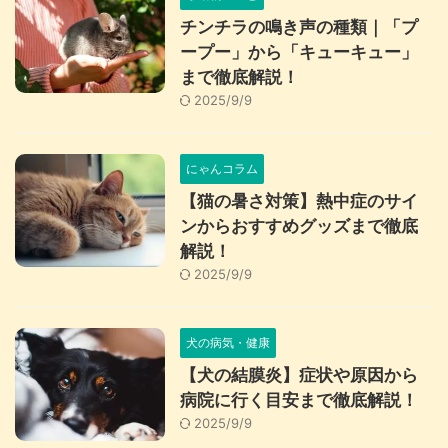
チンチラの鳴き声の種類｜「プ
ープー」から「キューキュー」
まで徹底解説！
2025/9/9
にゃんコラム
【猫の暑さ対策】熱中症のサイ
ンからおすすめグッズまで徹底
解説！
2025/9/9
犬の病気・健康
【犬の結膜炎】症状や原因から
病院に行く目安まで徹底解説！
2025/9/9