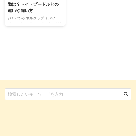
徴は？トイ・プードルとの
違いや飼い方
ジャパンケネルクラブ（JKC）
「2023年（1月～12月）犬種別犬
籍登録頭数」によると第1位はプ
ードルで、中でもトイ・プードル
は77,908頭とダントツトップ。
日本ではここ15年間ほど首位を独
走する人気犬種のトイ・プードル
ですが、ヨーロッパではミニチュ
ア・プードルのほうが人気者なの
だとか。 体高もトイ・プードル
が24cm～28cm、ミニチュア・
プードル28cm～35cmと、意外
にもボディサイズにそんなに大差
はありません。 「都会で飼うに
はほどよい大きさ」とも言われて
いる、ミニチュア・プードルの魅
力につい ...