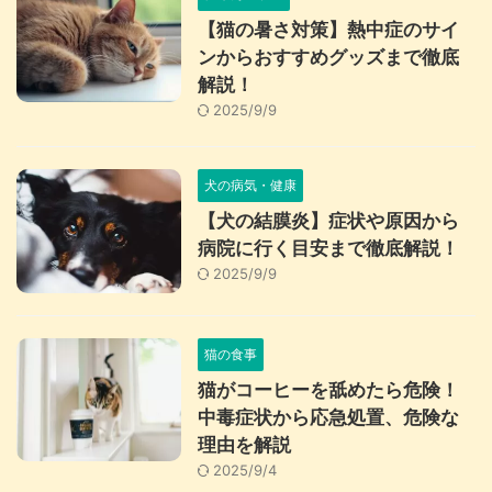
【猫の暑さ対策】熱中症のサイ
ンからおすすめグッズまで徹底
解説！
2025/9/9
犬の病気・健康
【犬の結膜炎】症状や原因から
病院に行く目安まで徹底解説！
2025/9/9
猫の食事
猫がコーヒーを舐めたら危険！
中毒症状から応急処置、危険な
理由を解説
2025/9/4