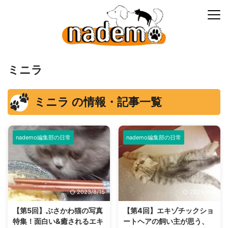
ミニラ
ミニラ の情報・記事一覧
nademo編集部の日常
nademo編集部の日常
2023/8/15
2025/4/4
【第5回】ぶさかわ猫の写真
【第4回】エキゾチックショ
特集！面白い&癒されるエキ
ートヘアの飼い主が思う、