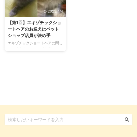
そういったタイプ。個性的な愛猫
すい傾向があり、無事に出産して
たちの姿には幸せを感じます。
も赤ちゃんが育ちにくい場合があ
2025/4/4
しかし、2匹以上の多頭飼いには
ります。 そこで、本記事ではエ
それなりの苦難があるのも事実で
キゾチックショートヘアの出産準
【第1回】エキゾチックショ
す。 そこで、エキゾチックショ
備から赤ちゃんの育て方までご紹
ートヘアのお迎えはペット
ートヘアがかかった病気など、私
介しますので、ぜひお役立てくだ
ショップ店員が決め手
自身の経験談をご紹介しますの
さい。 エキゾチックショートヘ
エキゾチックショートヘアに関し
で、よろしければ参考になさって
アの交配と妊娠 普段は物静かな
て、「出会いは？」「飼育はど
ください。 エキゾチックショー
エキゾチックショートヘアです
う？」と、ペットショップが教え
トヘアが多頭飼いに向いている理
が、生後6ヶ月～1年ぐらいで発情
てくれない『飼い主の本音』が気
由 ...
期 ...
になるでしょう。 あまり知られ
ていませんが、エキゾチックショ
ートヘアには『芸を覚える』賢さ
があるのをご存知でしょうか？
不細工な表情や、警戒心なくお腹
を見せて床に寝転がる姿など、ユ
ーモアな見た目や性格に癒しを感
じる方は多いと思いますが、他に
も魅力的な要素はたくさん。 そ
こで、エキゾチックショートヘア
6匹と暮らしてきた筆者のエピソ
ードや実際の生活ぶりをご紹介し