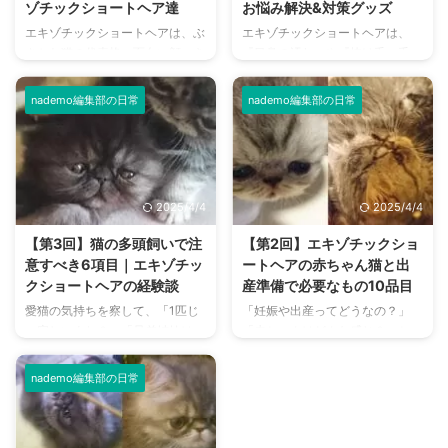
ゾチックショートヘア達
お悩み解決&対策グッズ
エキゾチックショートヘアは、ぶ
エキゾチックショートヘアは、
さかわ猫の代表格。面白い顔つき
『目鼻の汚れ』や『抜け毛・毛
や、愉快な姿の猫の写真を見てい
玉』が気になる猫種。 日々のお
るだけで、癒される方は多いと思
手入れでお悩みの方や、良い対策
nademo編集部の日常
nademo編集部の日常
います。 そこで、筆者の愛猫や
方法を探している方は多いでしょ
里子たちのご紹介を兼ねて、ユニ
う。 筆者は、エキゾチックショ
ークで笑えるエキゾチックショー
ートヘアを育てること6匹目。特
トヘアの写真を集めてみました。
にロングヘアーの愛猫たちには手
おふざけコメントを添えています
を焼くことも多く、試行錯誤して
2025/4/4
2025/4/4
が、どうぞご容赦ください。猫好
きました。 そこで本記事では、
きの皆様にとって、幸せなひとと
エキゾチックショートヘアに最適
【第3回】猫の多頭飼いで注
【第2回】エキゾチックショ
きをお過ごしいただければ嬉しく
な猫用品や、筆者自身が実際に利
意すべき6項目｜エキゾチッ
ートヘアの赤ちゃん猫と出
思います。 ぶさかわ猫の特徴や
用している便利グッズについてご
クショートヘアの経験談
産準備で必要なもの10品目
生態を写真で解説 ぶさかわ猫は
紹介します。 これからエキゾチ
愛猫の気持ちを察して、「1匹じ
「妊娠や出産ってどうなの？」
どんな暮らしをしているのか、気
ックショートヘアをお迎えする方
ゃ寂しいよね？」「兄弟姉妹は一
「赤ちゃんはどんな感じ？」と、
になる方は多いと思います。 そ
も、ぜひ参考になさってくださ
緒がいいよね？」と、複数のお迎
エキゾチックショートヘアの母猫
こで、子猫から成猫まで、成長 ...
い。 エキゾチックショートヘア
えや産まれた子猫たちのお世話を
や赤ちゃんについて、気になる方
の飼育 ...
nademo編集部の日常
したい方もいらっしゃるでしょ
もいらっしゃるでしょう。 エキ
う。 現在4匹のエキゾチックショ
ゾチックショートヘアは、難産や
ートヘアと暮らす筆者は、まさに
死産といったトラブルが起こりや