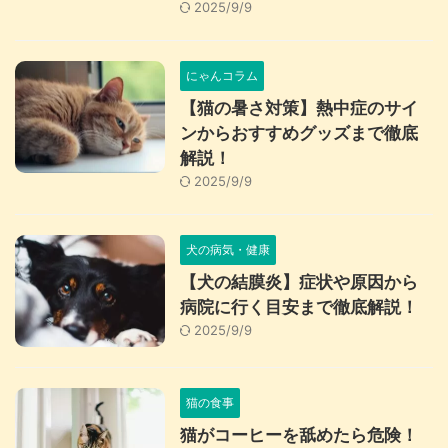
2025/9/9
にゃんコラム
【猫の暑さ対策】熱中症のサイ
ンからおすすめグッズまで徹底
解説！
2025/9/9
犬の病気・健康
【犬の結膜炎】症状や原因から
病院に行く目安まで徹底解説！
2025/9/9
猫の食事
猫がコーヒーを舐めたら危険！