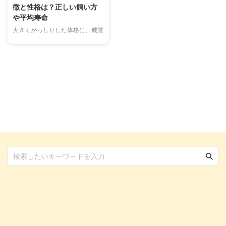
徴と性格は？正しい飼い方
や平均寿命
大きくがっしりした体格に、威厳
あふれる佇まい。"ニューファ
ン"の愛称で親しまれる超大型
犬、ニューファンドランド。優し
くおおらかな性格で、人のために
なることが大好きです。 まるで
大きなクマのような見た目のニュ
ーファンドランドは昔から作業
犬、海難救助犬として人々の生活
に寄り添い活躍してきました。
大きな体をゆったりと揺らしなが
ら歩き、にこにこと優しく微笑む
姿は、どこにいても注目の的で
す。本記事では、ニューファンド
ランドの魅力やお迎えの際のポイ
ントを解説します。 この記事の
結論 非常に大きな体をしてお
り、海難救 ...