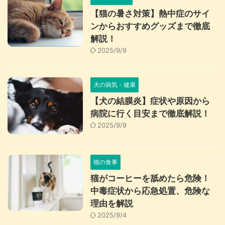
【猫の暑さ対策】熱中症のサイ
ンからおすすめグッズまで徹底
解説！
2025/9/9
犬の病気・健康
【犬の結膜炎】症状や原因から
病院に行く目安まで徹底解説！
2025/9/9
猫の食事
猫がコーヒーを舐めたら危険！
中毒症状から応急処置、危険な
理由を解説
2025/9/4