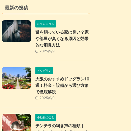
最新の投稿
にゃんコラム
猫を飼っている家は臭い？家
や部屋が臭くなる原因と効果
的な消臭方法
2025/9/9
ドッグラン
大阪のおすすめドッグラン10
選！料金・設備から選び方ま
で徹底解説
2025/9/9
小動物のこと
チンチラの鳴き声の種類｜