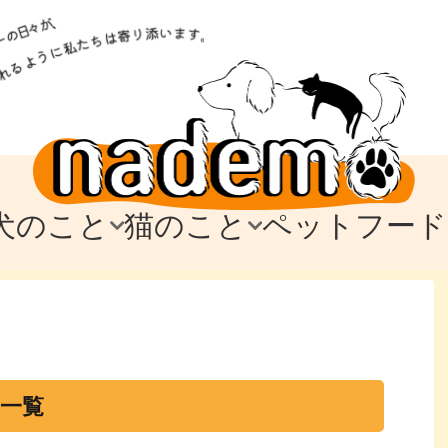
犬のこと
猫のこと
ペットフード
トフード
のお迎え
のお迎え
犬の飼育費・値段
猫の飼育費・値段
なでもごはん
犬の病気・健康
猫の病気・健康
ド
テム
テム
愛犬とお出かけ
愛猫とお出かけ
愛犬とのお別れ
愛猫とのお別れ
わ
に
事一覧