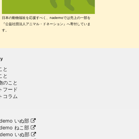
日本の動物福祉を応援すべく、nademoでは売上の一部を
『公益社団法人アニマル・ドネーション』へ寄付していま
す。
ry
こと
こと
物のこと
トフード
トコラム
demo いぬ部
demo ねこ部
ademo いぬ部