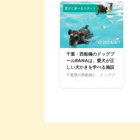
愛犬と遊べるスポット
2024/8/7
千葉・西船橋のドッグプ
ールRANAは、愛犬が正
しい犬かきを学べる施設
千葉県の西船橋に、ドッグプ
ールRANAというドッグプー
ル兼トリミングサロンがあり
ます。 日本にはまだ少ない、
犬専用のプール施設。プール
は愛犬のメンタル・フィジカ
ル両面にとてもいい作用を促
すそうです。 どんなふうにレ
ッスンが行われるのかを実際
に見せてもらいながら、お店
の方にお話を聞きました。 ス