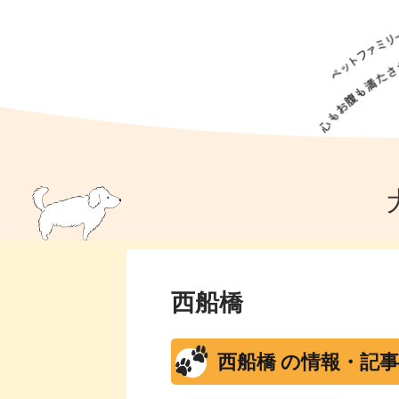
犬の食事
猫の食事
ドッグフード
犬種
猫種
キャッ
犬
猫
犬のこと
猫のこと
ペットフー
犬のしつけ
猫のしつけ
犬のアイ
猫のアイ
西船橋
西船橋 の情報・記