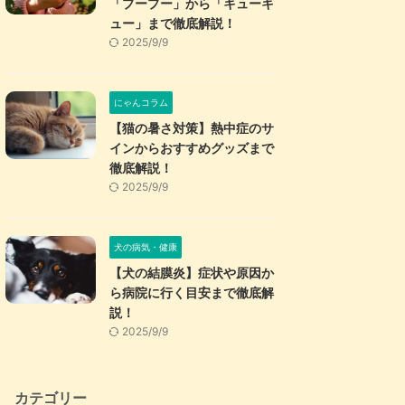
「プープー」から「キューキ
ュー」まで徹底解説！
2025/9/9
にゃんコラム
【猫の暑さ対策】熱中症のサ
インからおすすめグッズまで
徹底解説！
2025/9/9
犬の病気・健康
【犬の結膜炎】症状や原因か
ら病院に行く目安まで徹底解
説！
2025/9/9
カテゴリー