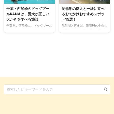
千葉・西船橋のドッグプー
琵琶湖の愛犬と一緒に遊べ
ルRANAは、愛犬が正しい
るおでかけおすすめスポッ
犬かきを学べる施設
ト15選！
千葉県の西船橋に、ドッグプール
琵琶湖と言えば、滋賀県の中心に
RANAというドッグプール兼トリ
位置しており、日本最大の湖とし
ミングサロンがあります。 日本
て知られています。 関東圏から
にはまだ少ない、犬専用のプール
は車でやや時間がかかるものの、
施設。プールは愛犬のメンタル・
関西圏からは気軽に遊びに行け
フィジカル両面にとてもいい作用
る、自然と魅力溢れる街。 今回
を促すそうです。 どんなふうに
はそんな琵琶湖に、愛犬と一緒に
レッスンが行われるのかを実際に
おでかけするときのおすすめスポ
見せてもらいながら、お店の方に
ットをまとめました！ ちょっと
お話を聞きました。 スタッフの
遠出したいとき、お泊まり込みで
皆さんと看板犬がお出迎えしてく
遊びに行きたいときに、おすすめ
れる、アットホームなお店でした
のスポットとなっています。 こ
よ。 ※ドッグプールは予約制のた
の記事の結論 琵琶湖周辺には自
めご利用の際はご予約をお願いい
然豊かで、愛犬と遊べるスポット
たします。 ドッグプールRANAと
がたくさん存在する 愛犬が入れ
は ドッグプールRANAは、千葉県
る場所はどこまでなのか、その施
船橋市にあるドッグ ...
設・サービスごとにマナーやルー
ル ...