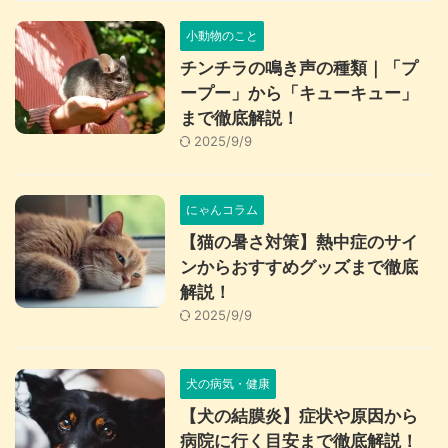
小動物のこと
チンチラの鳴き声の種類｜「プ
ープー」から「キューキュー」
まで徹底解説！
2025/9/9
にゃんコラム
【猫の暑さ対策】熱中症のサイ
ンからおすすめグッズまで徹底
解説！
2025/9/9
犬の病気・健康
【犬の結膜炎】症状や原因から
病院に行く目安まで徹底解説！