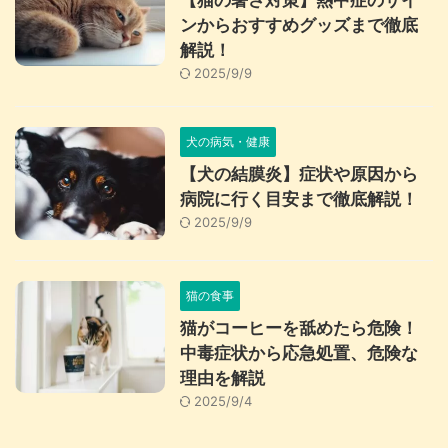
【猫の暑さ対策】熱中症のサイ
ンからおすすめグッズまで徹底
解説！
2025/9/9
犬の病気・健康
【犬の結膜炎】症状や原因から
病院に行く目安まで徹底解説！
2025/9/9
猫の食事
猫がコーヒーを舐めたら危険！
中毒症状から応急処置、危険な
理由を解説
2025/9/4