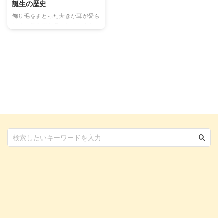
誕生の歴史
飾り毛をまとった大きな耳が愛ら
しく、見る者を虜にしてやまない
パピヨン。 愛犬としてパピヨン
を家族に迎え入れる前に、性格や
特徴、飼い方をチェックしておき
ましょう。 特徴的な見た目の可
愛さだけではなく、理解してあげ
ることで長生きに繋がることも多
いです。 どんな飼い主さんと相
性がいいのかも含めて、パピヨン
のことを理解していきましょう。
この記事の結論 蝶が羽を広げた
ような華やかで飾り毛のある大き
な耳が特徴的 明るくて人懐っこ
い性格で、初対面の人やほかの犬
とも仲良くなれる犬種 パピヨン
の平均寿命は13歳～16歳で ...