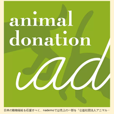
日本の動物福祉を応援すべく、nademoでは売上の一部を『公益社団法人アニマル・