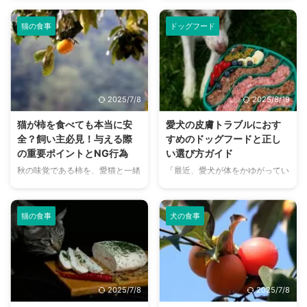
も重要な関心事のひとつではない
は、犬にとって梨が基本的に安全
など、有害な果物は絶対に避け ...
んの疑問を全て解決します。 愛
でしょうか。 人間が食べても問
な果物である理由や栄養、そして
...
猫の食事
ドッグフード
題ない食品が、犬にとっては命に
安心して与えるための適切な量や
関わる危険な食べ物になることも
皮・種の処理方法、注意すべき点
少なくありません。しかし、「具
まで詳しく解説します。 アレル
体的に何が危険で、なぜ危険なの
ギーの心配や、梨以外の安全な果
か」をすべて把握するのは難しい
物・危険な果物についても網羅し
2025/7/8
2025/8/19
ものです。 この記事では、犬が
ており、愛犬との食生活をより豊
絶対に食べてはいけないものをラ
かにするための知識が身につきま
猫が柿を食べても本当に安
愛犬の皮膚トラブルにおす
ンキング形式で分かりやすくご紹
す。 この記事の結論 犬に梨を与
全？飼い主必見！与える際
すめのドッグフードと正し
介します。 万が一、愛犬が誤っ
えることは可能で、水分や食物繊
の重要ポイントとNG行為
い選び方ガイド
て口にしてしまった場合の対処法
維、カリウムなどさまざまな栄養
秋の味覚である柿を、愛猫と一緒
「最近、愛犬が体をかゆがってい
や、普段の食事で注意すべき点に
素を含んでいる 梨を与えるにし
に楽しみたいと思う飼い主さんも
る」「皮膚が赤くなってフケが出
ついても解説しますので、愛犬の
ても、1日に与える食事の摂取カ
いらっしゃるでしょう。しかし、
ている」――そんな悩みを抱えて
健康を守るためにぜひお役立てく
ロリーに対して10％以内におさ
猫に柿を与えても本当に安全なの
いませんか？ 犬の皮膚トラブル
...
...
猫の食事
犬の食事
か、気になりますよね。 この記
はアレルギーや栄養不足が原因で
事を読めば、猫に対する柿の安全
起こることが多く、日頃の食事管
性、栄養価、適切な与え方や量、
理が重要です。中でもドッグフー
注意すべきNG行為、さらには万
ドは皮膚の健康状態に直結するた
が一の体調不良時の対処法まで具
め、正しい知識を持って選ぶこと
2025/7/8
2025/7/8
体的に分かります。 結論とし
が必要不可欠です。 本記事で