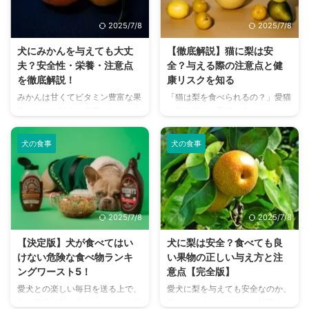
すが、与え方を間違えると健康に
かし、犬にとって安全なのか、ど
悪影響を及ぼすことも。 本記事
れくらいの量なら大丈夫なのか、
2025/7/8
2025/7/8
では犬とパイナップルに関する正
不安に感じる飼い主さんも多いで
しい知識を、メリット・デメリッ
しょう。 この記事では、犬がい
犬にみかんを与えても大丈
【徹底解説】猫に梨は安
トから適量、与えてはいけない部
ちごを食べても大丈夫なのかとい
夫？安全性・栄養・注意点
全？与える際の注意点と健
位まで網羅的に解説します。 こ
う疑問から、与える際の注意点、
を徹底解説！
康リスクを知る
の記事の結論 パイナップルは犬
与え方、適切な量、そしていちご
みかんは甘くてビタミン豊富な果
「猫は梨を食べられるの？」愛猫
に少量なら安全だが、与え方に注
の栄養価や健康効果まで、犬とい
物として、日本の家庭でもよく食
と梨を楽しむ季節が来るたびに、
意が必要 与える際は果肉のみを
ちごに関するあらゆる情報を網羅
べられています。そんなみかんを
そんな疑問を抱く飼い主さんは少
使い、皮や芯は絶対に避ける 下
的に解説します。 愛犬と飼い主
愛犬と一緒に食べたくなることも
なくありません。 甘くてみずみ
...
さ ...
犬の食事
犬の食事
ありますよね。 でも「犬にみか
ずしい梨は私たち人間にとって美
んを与えても大丈夫なの？」「中
味しい果物ですが、猫にとっては
毒やアレルギーはないの？」と不
どうなのでしょうか？ 結論から
安になる飼い主さんも多いはずで
言うと、適切な量であれば猫に梨
す。 この記事では、犬にみかん
を与えても基本的には問題ありま
2025/7/8
2025/7/8
を与える際の安全性や注意点、与
せん。しかし、与え方や注意点を
えてもよい量などをわかりやすく
間違えると、思わぬ健康トラブル
【決定版】犬が食べてはい
犬に梨は安全？食べても良
解説します。愛犬の健康を守るた
に繋がる可能性もあります。 こ
けない危険な食べ物ランキ
い果物の正しい与え方と注
めにも、正しい知識を身につけま
の記事では、猫に梨を与える際の
ングワースト5！
意点【完全版】
しょう。 この記事の結論 犬にみ
安全性、与えても良い量、注意す
愛犬との楽しい毎日を送る上で、
愛犬に梨を与えても安全なのか、
かんやりんごなど、一部の果物は
べき点、そして万が一の時の対処
食の安全は飼い主さんにとって最
気になりますよね。この記事で
少量なら安全 ブドウやアボカド
法まで、猫と梨に関する飼い主さ