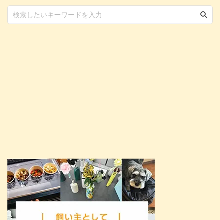
下痢や嘔吐を引き起こす可能性が
高い 牛乳に含まれる乳脂肪やタ
ンパク質が、肥満やアレルギーの
原 ...