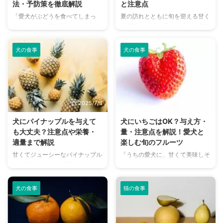
法・予防策を徹底解説
と注意点
「愛犬がぶどうを食べてしまっ
夏の訪れとともに旬を迎える甘く
た！」この一報を聞いて、多くの
て美味しい桃。愛犬と「この美味
飼い主さんは不安に駆られること
しさを分かち合いたい！」と考え
でしょう。 私たち人間にとって
る飼い主さんも多いのではないで
犬の食事
犬の食事
は身近な果物であるぶどうです
しょうか。 しかし、「犬に桃を
が、実は犬にとっては非常に危険
与えても大丈夫なのかな？」「何
な食べ物であることをご存知でし
か気を付けることはある？」とい
ょうか？ 少量でも命に関わる中
った疑問が頭をよぎるかもしれま
毒症状を引き起こす可能性があ
せん。 結論から言うと、犬は桃
2025/7/8
2025/7/8
り、そのメカニズムはまだ完全に
を食べることができます。ただ
解明されていません。 この記事
し、安心して与えるためには、い
犬にパイナップルを与えて
犬にいちごはOK？与え方・
では、なぜぶどうが犬にとって危
くつかのポイントを知っておく必
も大丈夫？注意点や栄養・
量・注意点を解説！愛犬と
険なのか、もし食べてしまったら
要があります。 この記事では、
適量まで解説
楽しむ旬のフルーツ
どのような症状が現れるのか、そ
犬に桃を与える際のメリットやデ
甘くてジューシーなパイナップル
「うちの愛犬に、甘くて美味しそ
して万が一の時の対処法や日頃か
メリット、与え方、注意点まで、
は、私たちにとって夏にぴったり
うないちごをあげてもいいのか
らの予防策までを詳しく解説しま
愛犬の健康を守るために知ってお
のフルーツです。そんなパイナッ
な？」そう思ったことはありませ
す。大切な愛犬の健康を守るため
きたい情報を詳しく解説します。
プルを犬に与えてもいいのか、気
んか？ 食卓に並ぶ真っ赤ないち
に、ぜ ...
...
犬の食事
猫の食事
になったことはありませんか？
ごを見て、キラキラした瞳で見つ
実は、パイナップルには犬にとっ
めてくる愛犬に、ついつい一口あ
てうれしい栄養素が含まれていま
げたくなってしまいますよね。し