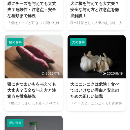
て、柿は猫にとって絶対に危険な
は、皮膚の健康をサポートするド
猫にチーズを与えても大丈
犬に柿を与えても大丈夫？
食べ物ではありませんが、与え方
ッグフードの選び方や成分、おす
夫？危険性・注意点・安全
安全な与え方と注意点を徹
にはいくつかの重要なポイントが
すめの商品まで徹底解説します。
な種類まで解説
底解説！
あります。 この記事の結論 猫に
愛犬の健康的な皮膚と被毛を保つ
「猫はチーズが好きって聞いたけ
秋の味覚として人気のある柿。人
柿を与えることは危険ではなく、
ために、ぜひ最後までご覧くださ
ど、本当にあげても大丈夫？」そ
間にとっては甘くて栄養価の高い
適度に与えるのが重要 柿を与え
い。 この記事の結論 食事改善は
んな疑問を持つ飼い主さんは多い
果物ですが、愛犬に与えても安全
る際には量を少量にしておくこと
皮膚トラブル対策の基本で、内 ...
のではないでしょうか。 人間に
なのでしょうか？ この記事で
...
猫の食事
犬の食事
とっては美味しいチーズですが、
は、犬に与える柿の安全性という
猫にとっては思わぬ健康リスクを
観点から、柿を与える際のメリッ
伴う場合があります。 本記事で
トや注意点、安全な与え方につい
は、猫にチーズを与える際の注意
て詳しく解説します。 愛犬の健
点や、与えても比較的安全とされ
康を守るために、ぜひ参考にして
2025/7/8
2025/8/19
るチーズの種類、さらにはおすす
ください。 この記事の結論 柿は
めの代替おやつまで、猫の健康を
皮と種を除いて実だけを与えるな
猫にさつまいもを与えても
犬にニンニクは危険！食べ
第一に考えた情報を詳しく解説し
らば、犬に少量与えても基本的に
大丈夫？安全な与え方と注
てはいけない理由と安全の
ます。 この記事の結論 猫にチー
安全 与える量は体重に応じて調
意点を徹底解説
ための正しい知識
ズを与える際はごく少量をたまに
整が必要で、あくまでもおやつ程
「猫にさつまいもを食べさせても
「うちの犬、ニンニク入りの料理
が基本 乳糖や脂肪分により下痢
度に留めておく 柿を与える際に
大丈夫？」と疑問に思ったことは
を少し舐めてしまったけど、大丈
などのリスクがある 与える際は
は下痢や糖分過多に注意し、体調
ありませんか？ さつまいもは栄
夫かな？」「健康に良いって聞く
体調やアレルギー反応をよく観 ...
の変化を観察すること 干し柿や
養価が高く、人間にとっては健康
けど、犬にニンニクを与えても平
...
猫の食事
的な食材ですが、猫にとっても同
気なの？」 愛犬の健康を第一に