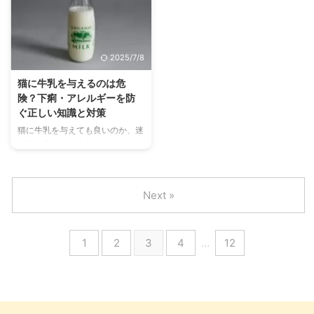
じとは限りません。 本記事で
考える飼い主さんにとって、犬に
は、猫にさつまいもを与える際の
与えて良いものと悪いものの判断
安全性や適切な与え方、注意すべ
は、常に頭を悩ませる問題ですよ
きポイントなどを詳しく解説しま
ね。特に、人間にとっては身近な
2025/7/8
す。 愛猫の健康を守るために、
食材であるニンニクは、犬にとっ
ぜひ参考にしてください。 この
て安全なのでしょうか？ この記
猫に牛乳を与えるのは危
記事の結論 さつまいもは、加
事では、犬とニンニクの関係につ
険？下痢・アレルギーを防
熱・無味付け・少量であれば猫に
いて詳しく解説します。ニンニク
ぐ正しい知識と対策
も安全な食べ物と言える 食物繊
が犬に与える影響や、万が一食べ
猫に牛乳を与えても良いのか、迷
維やビタミンを含んでいるため、
てしまった場合の症状、そして適
う飼い主さんは少なくありませ
健康サポートにも役立つ食材 か
切な対処法まで、愛犬の健康を守
ん。実は多くの猫が牛乳に含まれ
ぼちゃやにんじんなど、他の野菜
るために知っておくべき大切な情
る乳糖をうまく分解できず、下痢
も一 ...
...
や嘔吐、アレルギーの原因となる
Next »
ことがあります。 この記事で
は、猫に牛乳を与えることの危険
性と理由、どうしても与えたい場
1
2
3
4
…
12
合の正しい知識や猫用牛乳との違
い、飲んでしまった際の対処法ま
で詳しく解説します。愛猫の健康
を守るための情報を得られます。
この記事の結論 猫は乳糖不耐症
であり牛乳を消化できないため、