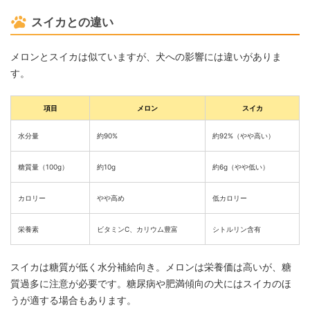
スイカとの違い
メロンとスイカは似ていますが、犬への影響には違いがありま
す。
項目
メロン
スイカ
水分量
約90%
約92%（やや高い）
糖質量（100g）
約10g
約6g（やや低い）
カロリー
やや高め
低カロリー
栄養素
ビタミンC、カリウム豊富
シトルリン含有
スイカは糖質が低く水分補給向き。メロンは栄養価は高いが、糖
質過多に注意が必要です。糖尿病や肥満傾向の犬にはスイカのほ
うが適する場合もあります。