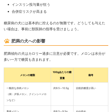
インスリン投与量が狂う
合併症リスクが高まる
糖尿病の犬には基本的に控えるのが無難です。どうしても与えた
い場合は、事前に獣医師の指導を受けましょう。
肥満の犬への影響
肥満傾向の犬はカロリー過多に注意が必要です。メロンは水分が
多い一方で糖質も含まれます。
100gあたりの糖
メロンの種類
備考
質量
一般的な赤肉メロン
約9.5～10.5g
比較的糖度が高い
（例：夕張メロン、クインシーメロ
ンなど）
青肉メロン
約8.5～9.5g
やや低め