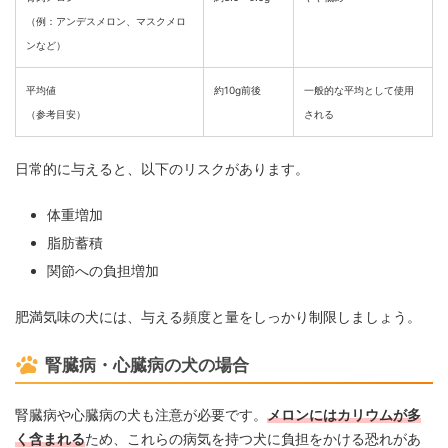
（例：アンデスメロン、マスクメロ
ンなど）
平均値
約10g前後
一般的な平均として使用
（参考目安）
される
日常的に与えると、以下のリスクがあります。
体重増加
脂肪蓄積
関節への負担増加
肥満気味の犬には、与える頻度と量をしっかり制限しましょう。
腎臓病・心臓病の犬の場合
腎臓病や心臓病の犬も注意が必要です。
メロンにはカリウムが多
く含まれる
ため、これらの病気を持つ犬に負担をかける恐れがあ