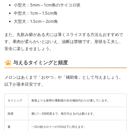
小型犬：5mm～1cm角のサイコロ状
中型犬：1cm～1.5cm角
大型犬：1.5cm～2cm角
また、丸飲み癖がある犬には薄くスライスする方法もおすすめで
す。果肉が柔らかいとはいえ、油断は禁物です。形状を工夫し、
安全に楽しませましょう。
与えるタイミングと頻度
メロンはあくまで「おやつ」や「補助食」として与えましょう。
以下が基本目安です。
タイミング
食後よりも食間や運動後の水分補給代わりが適しています。
頻度
週に1～2回程度まで。毎日与えるのは避けます。
量
一日の総カロリーの10%以下に抑えます。