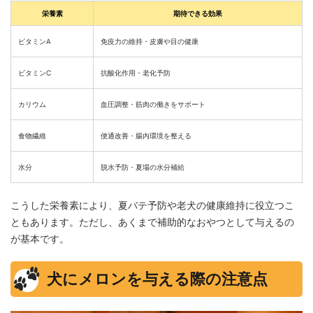
栄養素
期待できる効果
ビタミンA
免疫力の維持・皮膚や目の健康
ビタミンC
抗酸化作用・老化予防
カリウム
血圧調整・筋肉の働きをサポート
食物繊維
便通改善・腸内環境を整える
水分
脱水予防・夏場の水分補給
こうした栄養素により、夏バテ予防や老犬の健康維持に役立つこ
ともあります。ただし、あくまで補助的なおやつとして与えるの
が基本です。
犬にメロンを与える際の注意点