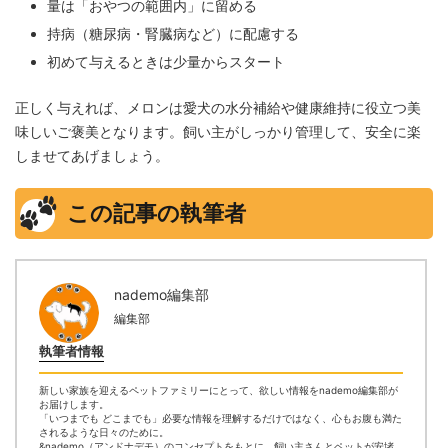
量は「おやつの範囲内」に留める
持病（糖尿病・腎臓病など）に配慮する
初めて与えるときは少量からスタート
正しく与えれば、メロンは愛犬の水分補給や健康維持に役立つ美
味しいご褒美となります。飼い主がしっかり管理して、安全に楽
しませてあげましょう。
この記事の執筆者
nademo編集部
編集部
執筆者情報
新しい家族を迎えるペットファミリーにとって、欲しい情報をnademo編集部が
お届けします。
「いつまでも どこまでも」必要な情報を理解するだけではなく、心もお腹も満た
されるような日々のために。
&nademo（アンドナデモ）のコンセプトをもとに、飼い主さんとペットが安堵