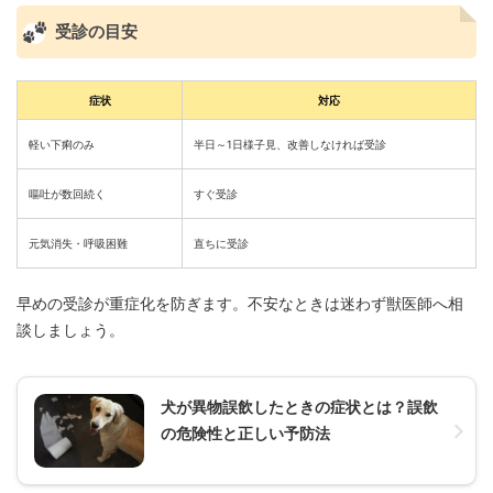
受診の目安
症状
対応
軽い下痢のみ
半日～1日様子見、改善しなければ受診
嘔吐が数回続く
すぐ受診
元気消失・呼吸困難
直ちに受診
早めの受診が重症化を防ぎます。不安なときは迷わず獣医師へ相
談しましょう。
犬が異物誤飲したときの症状とは？誤飲
の危険性と正しい予防法