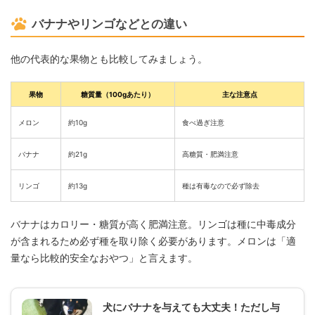
バナナやリンゴなどとの違い
他の代表的な果物とも比較してみましょう。
果物
糖質量（100gあたり）
主な注意点
メロン
約10g
食べ過ぎ注意
バナナ
約21g
高糖質・肥満注意
リンゴ
約13g
種は有毒なので必ず除去
バナナはカロリー・糖質が高く肥満注意。リンゴは種に中毒成分
が含まれるため必ず種を取り除く必要があります。メロンは「適
量なら比較的安全なおやつ」と言えます。
犬にバナナを与えても大丈夫！ただし与