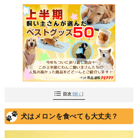
目次
[
開く
]
犬はメロンを食べても大丈夫？