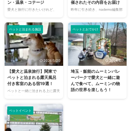
ン・温泉・コテージ
催されたその内容をお届け
愛犬と旅行に行きたいけれど、
昨年に引き続き、nademo編集部
「ペットと泊まれる宿がなかなか
でも取材をさせていただくことと
見つからない…」「本当に快適に
なったペテモフェス2024。 好評
過ごせる宿はどこ？」と悩んでい
を博したブースだけでなく、さら
ペットと泊まれる施設
ペットとおでかけ
ませんか？ ペットと泊まれる宿
に多くのブースが増えて、イベン
が増えたとはいえ、宿泊施設によ
トエリアも増えた内容となりまし
って設備やルールはさまざまで
た。 まだまだ暑い日が続く中で
す。 この記事では、福島県内で
の開催となりましたが、多くの来
特に人気の高い、ペットと泊まれ
場者の方が来られたようですよ。
2026/5/20
2024/8/7
るおすすめの宿を厳選してご紹介
ペテモフェスとは ペテモフェス
します。 愛犬との旅行を心から
は、イオンペット株式会社が主催
【愛犬と温泉旅行】関東で
埼玉・飯能のムーミンバレ
楽しめるように、宿選びのポイン
する、千葉市の豊砂公園で行われ
ペットと泊まれる露天風呂
ーパークで愛犬と一緒に遊
トから持ち物まで、詳しく解説し
るペットイベントです。 2015年
付き客室のある宿19選！
んで食べて、ムーミンの物
ていきます。 この記事の結論 福
に初開催され、コロナ期間はお休
語の世界を楽しもう！
ペットと一緒に泊まれる上に露天
島でペットと泊まれる宿を選ぶ際
みをしていましたが、2023年か
風呂も楽しめる。旅行の際は、そ
nademo編集部で、わんこと楽し
は、宿のタイプや設備、ペットの
ら再始動。 これに伴って、
んな露天風呂付きの宿・ホテルに
める施設「ムーミンバレーパー
条件を確認することが重要 雄大
nademo編集部 ...
泊まりたいと考えている方も多い
ク」へ行ってきました。 一緒に
な ...
ペットイベント
のではないでしょうか。 宿・ホ
行けるだけではなく、スタッフが
テルでゆっくりくつろぐ時間を過
一丸となってわんこ連れを楽しま
ごしたい方には、露天風呂は特に
せてくれるのが、ムーミンバレー