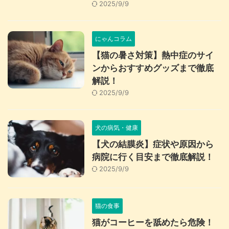
2025/9/9
にゃんコラム
【猫の暑さ対策】熱中症のサイ
ンからおすすめグッズまで徹底
解説！
2025/9/9
犬の病気・健康
【犬の結膜炎】症状や原因から
病院に行く目安まで徹底解説！
2025/9/9
猫の食事
猫がコーヒーを舐めたら危険！