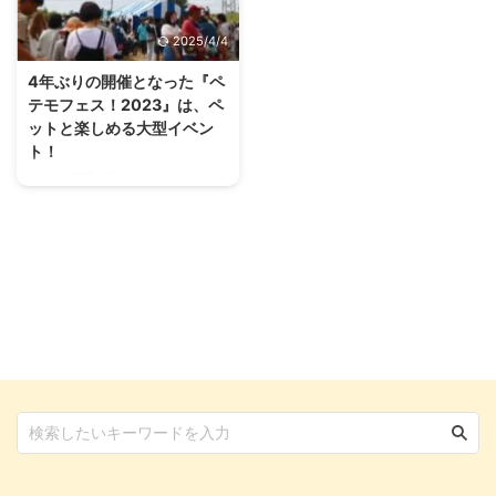
うれしいものです。 「ペット同
パークのいいところ。わんことの
伴だと満足のいく宿が選べな
一日を存分に満喫できますよ。
2025/4/4
い…」なんてことがないように、
毎年2月には、わんこが主役の
関東圏で見つけられる宿の魅力を
「SÖPÖ SÖPÖ DOG TAIL FAIR​​
4年ぶりの開催となった『ペ
知っておきましょう。 この記事
（ソポソポドッグテイルフェ
テモフェス！2023』は、ペ
をぜひ参考にしてペットと一緒に
ア）」も開催。期間中は同伴でき
ットと楽しめる大型イベン
楽しく宿泊できる、素敵な宿をぜ
るアトラクションや施設が増え、
ト！
ひ見つけてみてくださいね。 こ
カフェにはわんこ用メニューも登
ペット専門企業としても知られて
の記事の結論 関東近郊にも露天
場します。 ムーミンバレーパー
いるイオンペットが、4年ぶりに
風呂付きでペット同伴可能な宿泊
クとは ©Moomin Character ...
ペテモフェスを開催しました。
先は ...
nademo編集部は今回、そんな
久々の開催となったペテモフェス
を取材！ コロナ禍を経てペテモ
フェスはどのように変わったの
か、どんなコンテンツが用意され
たのか、詳しく聞いてみました。
ペット好きの方はもちろん、ペッ
トを飼っていないけれど好きだと
いう方にとっても、注目の内容と
なっています！ ペテモフェス！
2023ってなに？ そもそもペテモ
フェスとは、千葉市の豊砂公園で