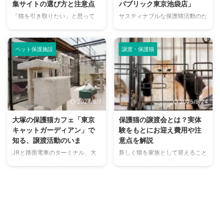
集サイトの選び方と注意点
パブリック東京池袋店」
「猫を引き取りたい」と思って
サスティナブルな保護猫活動のた
も、どこから始めれば良いのか、
め、保護猫カフェの運営、譲渡
どんな方法があるのか、そして何
会、イベント開催、物販、企業コ
に注意すべきか、迷ってしまう方
ラボなどを幅広く行う株式会社ネ
ペット保護施設
譲渡・保護猫
も多いのではないでしょうか。
コリパブリック。 民間保護団体
この記事では、保護猫の引き取り
の多くがボランティアの善意と寄
から、信頼できるブリーダーから
付のみでは資金繰りに行き詰まる
のお迎え、里親募集サイトの活用
中、ネコリパブリックのビジネス
まで、あらゆる猫の引き取り方法
と並走する保護猫活動は注目に値
2024/8/7
2025/9/24
について網羅的に解説します。
します。 そんな自走型ビジネス
さらに、引き取り後の準備や注意
を牽引する保護猫カフェの一つ、
大塚の保護猫カフェ「東京
保護猫の譲渡会とは？実体
点、費用に関する情報もご紹介。
「ネコリパブリック 東京池袋
キャットガーディアン」で
験をもとにお迎え費用や注
あなたのライフスタイルに合った
店」をお訪ねしました。 キャッ
知る、譲渡活動のいま
意点を解説
最適な引き取り方法を見つけ、猫
チフレーズは「猫と遊んで猫助
JRと路面電車のターミナル、大
新しく猫を家族として迎えること
との幸せな新生活をスタートさせ
け！」 キャッチフレーズ通り、
塚駅のほど近くに保護猫施設「東
ができる譲渡会。実際にはどうい
るためのヒントがきっと見つかる
「ネコリパブリック 東京池袋
京キャットガーディアン」はあり
ったことが行われているのか、気
はずです。 この記事の結論 「終
店」は可愛い保護猫ちゃんたちと
ます。 保護猫施設として長い歴
になる人も多いですよね。 どん
...
遊ぶこと ...
史をもつ東京キャットガーディア
な場所で開催されているのか？行
ンには東京近郊から、保護された
けばすぐ譲渡してもらえるのか？
猫が集まり心や身体のケアを受け
費用はかかるのか？といった疑問