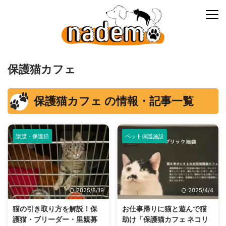
保護猫カフェ
保護猫カフェ の情報・記事一覧
譲渡・保護猫
ペット保護施設
2025/8/19
2025/4/4
猫の引き取り方を解説！保
お仕事帰りに猫と遊んで猫
護猫・ブリーダー・里親募
助け「保護猫カフェ ネコリ