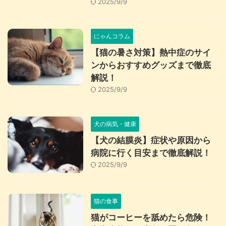
2025/9/9
にゃんコラム
【猫の暑さ対策】熱中症のサイ
ンからおすすめグッズまで徹底
解説！
2025/9/9
犬の病気・健康
【犬の結膜炎】症状や原因から
病院に行く目安まで徹底解説！
2025/9/9
猫の食事
猫がコーヒーを舐めたら危険！