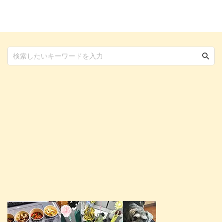
たあと譲渡が行われています。
も多いはず。 この記事では保護
にゃんこたちが保護されケアを受
猫の譲渡会について、利用するメ
け、譲渡に至る様子や施設の日常
リット・デメリットから注意点ま
などについて聞いてきました。
でまとめました。 保護猫を引き
2008年から猫の保護・譲渡活動
取る上で、ぜひ候補に入れたい譲
などを続ける東京キャットガーデ
渡会とは？譲渡の流れなどもご紹
ィアン 設立から15年、保護・譲
介しています。 この記事の結論
渡活動団体としては老舗の東京キ
なんらかの理由によってやむを得
ャットガーディアン。 野良猫の
ず引き取られることになった子
保護活動をしていた地元ボラ ...
を、保護猫という 譲渡会ではこ
...