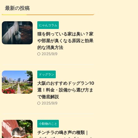
最新の投稿
にゃんコラム
猫を飼っている家は臭い？家
や部屋が臭くなる原因と効果
的な消臭方法
2025/9/9
ドッグラン
大阪のおすすめドッグラン10
選！料金・設備から選び方ま
で徹底解説
2025/9/9
小動物のこと
チンチラの鳴き声の種類｜