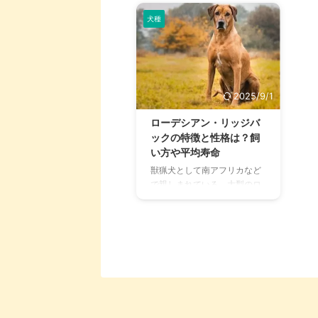
犬種
2025/9/1
ローデシアン・リッジバ
ックの特徴と性格は？飼
い方や平均寿命
獣猟犬として南アフリカなど
で親しまれている、大型のロ
ーデシアン・リッジバック。
大型犬らしい厳つさと怖さを
持ち合わせていますが、実は
攻撃的な犬種ではありませ
ん。 日本ではなかなか活躍す
る機会もないですが、とても
俊敏で警備犬としても活躍し
ている犬種。この記事ではそ
んなローデシアン・リッジバ