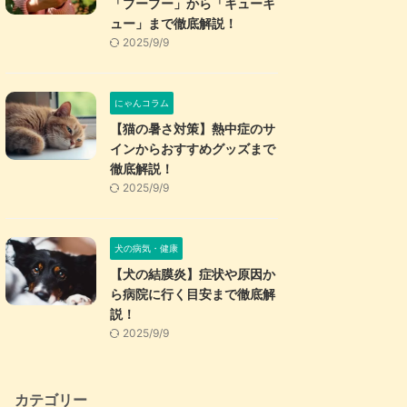
「プープー」から「キューキ
ュー」まで徹底解説！
2025/9/9
にゃんコラム
【猫の暑さ対策】熱中症のサ
インからおすすめグッズまで
徹底解説！
2025/9/9
犬の病気・健康
【犬の結膜炎】症状や原因か
ら病院に行く目安まで徹底解
説！
2025/9/9
カテゴリー