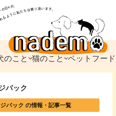
犬のこと
猫のこと
ペットフード
トフード
のお迎え
のお迎え
犬の飼育費・値段
猫の飼育費・値段
なでもごはん
犬の病気・健康
猫の病気・健康
ド
テム
テム
愛犬とお出かけ
愛猫とお出かけ
愛犬とのお別れ
愛猫とのお別れ
わ
に
ジバック
ジバック の情報・記事一覧