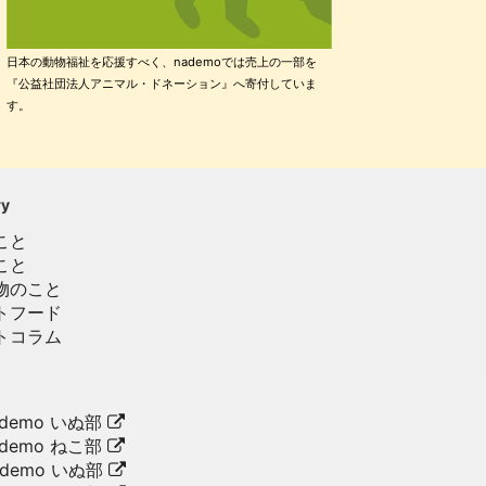
日本の動物福祉を応援すべく、nademoでは売上の一部を
『公益社団法人アニマル・ドネーション』へ寄付していま
す。
ry
こと
こと
物のこと
トフード
トコラム
demo いぬ部
demo ねこ部
ademo いぬ部