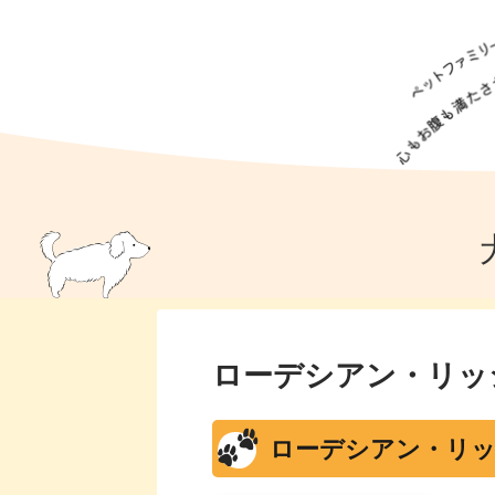
犬の食事
猫の食事
ドッグフード
犬種
猫種
キャッ
犬
猫
犬のこと
猫のこと
ペットフー
犬のしつけ
猫のしつけ
犬のアイ
猫のアイ
ローデシアン・リッ
ローデシアン・リッ