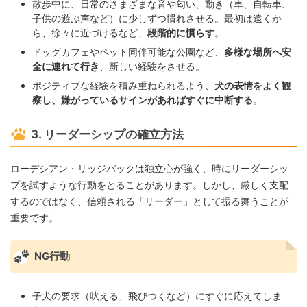
散歩中に、日常のさまざまな音や匂い、動き（車、自転車、
子供の遊ぶ声など）に少しずつ慣れさせる。最初は遠くか
ら、徐々に近づけるなど、
段階的に慣らす
。
ドッグカフェやペット同伴可能な公園など、
多様な場所へ安
全に連れて行き
、新しい経験をさせる。
ポジティブな経験を積み重ねられるよう、
犬の表情をよく観
察し、嫌がっているサインがあればすぐに中断する
。
3. リーダーシップの確立方法
ローデシアン・リッジバックは独立心が強く、時にリーダーシッ
プを試すような行動をとることがあります。しかし、厳しく支配
するのではなく、信頼される「リーダー」として振る舞うことが
重要です。
NG行動
子犬の要求（吠える、飛びつくなど）にすぐに応えてしま