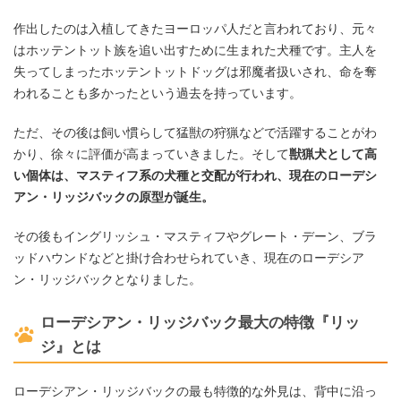
作出したのは入植してきたヨーロッパ人だと言われており、元々
はホッテントット族を追い出すために生まれた犬種です。主人を
失ってしまったホッテントットドッグは邪魔者扱いされ、命を奪
われることも多かったという過去を持っています。
ただ、その後は飼い慣らして猛獣の狩猟などで活躍することがわ
かり、徐々に評価が高まっていきました。そして
獣猟犬として高
い個体は、マスティフ系の犬種と交配が行われ、現在のローデシ
アン・リッジバックの原型が誕生。
その後もイングリッシュ・マスティフやグレート・デーン、ブラ
ッドハウンドなどと掛け合わせられていき、現在のローデシア
ン・リッジバックとなりました。
ローデシアン・リッジバック最大の特徴『リッ
ジ』とは
ローデシアン・リッジバックの最も特徴的な外見は、背中に沿っ