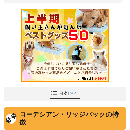
目次
[
開く
]
ローデシアン・リッジバックの特
徴