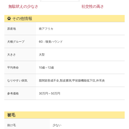
その他情報
原産地
南アフリカ
犬種グループ
6G：嗅覚ハウンド
大きさ
大型
平均寿命
10歳～12歳
なりやすい病気
股関節形成不全,類皮腫洞,甲状腺機能低下症,外耳炎
参考価格
30万円～50万円
被毛
抜け毛
少ない