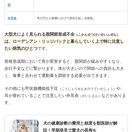
症
外耳炎
耳の穴から鼓膜にかけて炎症が起こる病気。
大型犬によく見られる股関節形成不全
（こかんせつけいせいふぜん）
は、ローデシアン・リッジバックと暮らしていく上で特に注意し
たい病気のひとつ
です。
骨格形成期において骨が変形すると、股関節が緩みやすくなり、
歩行不全などに繋がります。体が大きいので関節への負担も大き
く、食事と合わせて運動量を調節する必要が出てきます。
その他にも甲状腺機能低下症
や、
（こうじょうせんきのうていかしょう）
耳が垂れていることで注意したい外耳炎
などがありま
（がいじえん）
す。
犬の健康診断の費用と頻度を獣医師が解
説！早期発見で愛犬の長寿を