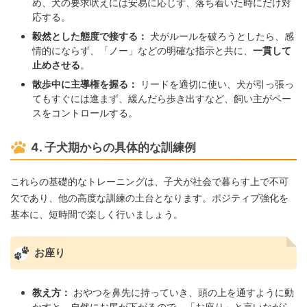
め、犬の要求吠えには安易に応じず、落ち着いた時にだけ対
応する。
毅然とした態度で接する：
犬がルールを破ろうとしたら、感
情的にならず、「ノー」などの明確な指示と共に、
一貫して
止めさせる
。
散歩中に主導権を握る：
リードを適切に使い、犬が引っ張っ
てもすぐには進まず、緩んだら歩き出すなど、飼い主がペー
スをコントロールする。
4. 子犬期からの具体的な訓練例
これらの基礎的なトレーニングは、子犬が社会で暮らす上で不可
欠であり、他の高度な訓練の土台となります。ポジティブ強化を
基本に、短時間で楽しく行いましょう。
お座り
教え方：
おやつを鼻先に持っていき、頭の上を通すように動
かすと、自然にお尻が下がるので、「お座り」と言いながら