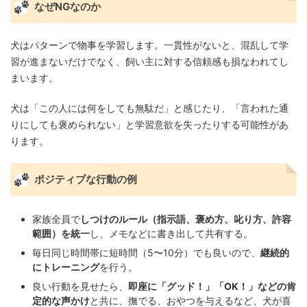
なぜNGなのか
犬はパターンで物事を学習します。一貫性がないと、混乱して学
習が進まないだけでなく、飼い主に対する信頼感も損なわれてし
まいます。
犬は「この人には何をしても無駄だ」と感じたり、「言われた通
りにしても褒められない」と学習意欲を失ったりする可能性があ
ります。
ポジティブな行動の例
家族全員で
しつけのルール（指示語、褒め方、叱り方、許容
範囲）を統一
し、メモなどに書き出して共有する。
毎日同じ時間帯に短時間（5〜10分）でも良いので、
継続的
にトレーニング
を行う。
良い行動を見せたら、
即座に「グッド！」「OK！」などの肯
定的な声かけ
と共に、撫でる、おやつを与えるなど、犬が喜