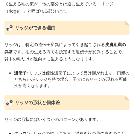
て生える毛の束が、他の部分とは逆に生えている「リッジ
（ridge）」と呼ばれる部分です。
リッジができる理由
リッジは、特定の遺伝子変異によって引き起こされる
皮膚組織の
異常
です。毛の生える方向を決定する遺伝子が変異することで、
背中の毛だけが逆向きに生えるようになります。
遺伝子
: リッジは優性遺伝子によって受け継がれます。両親の
どちらかがリッジを持つ場合、子犬にもリッジが現れる可能
性が高くなります。
リッジの形状と個体差
リッジの形状にはいくつかのパターンがあります。
クラウン
: リッジの始点にある、渦巻き状の毛の巻きのこと。