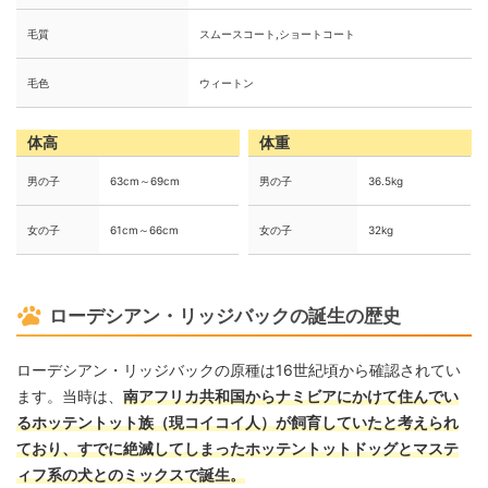
毛質
スムースコート,ショートコート
毛色
ウィートン
体高
体重
男の子
63cm～69cm
男の子
36.5kg
女の子
61cm～66cm
女の子
32kg
ローデシアン・リッジバックの誕生の歴史
ローデシアン・リッジバックの原種は16世紀頃から確認されてい
ます。当時は、
南アフリカ共和国からナミビアにかけて住んでい
るホッテントット族（現コイコイ人）が飼育していたと考えられ
ており、すでに絶滅してしまったホッテントットドッグとマステ
ィフ系の犬とのミックスで誕生。