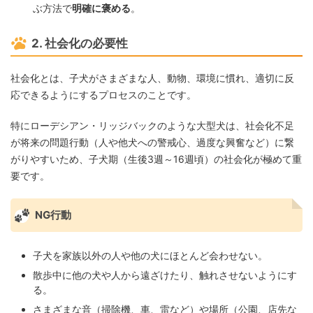
ぶ方法で
明確に褒める
。
2. 社会化の必要性
社会化とは、子犬がさまざまな人、動物、環境に慣れ、適切に反
応できるようにするプロセスのことです。
特にローデシアン・リッジバックのような大型犬は、社会化不足
が将来の問題行動（人や他犬への警戒心、過度な興奮など）に繋
がりやすいため、子犬期（生後3週～16週頃）の社会化が極めて重
要です。
NG行動
子犬を家族以外の人や他の犬にほとんど会わせない。
散歩中に他の犬や人から遠ざけたり、触れさせないようにす
る。
さまざまな音（掃除機、車、雷など）や場所（公園、店先な