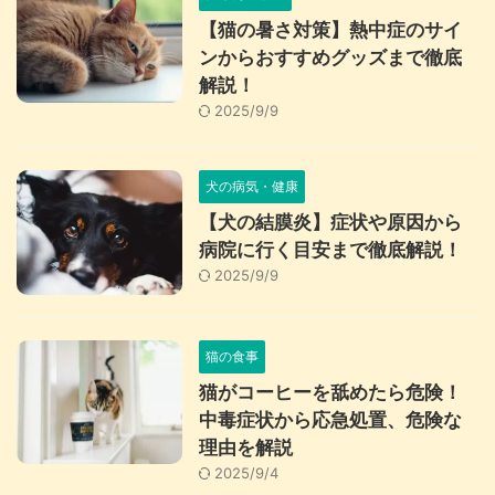
【猫の暑さ対策】熱中症のサイ
ンからおすすめグッズまで徹底
解説！
2025/9/9
犬の病気・健康
【犬の結膜炎】症状や原因から
病院に行く目安まで徹底解説！
2025/9/9
猫の食事
猫がコーヒーを舐めたら危険！
中毒症状から応急処置、危険な
理由を解説
2025/9/4