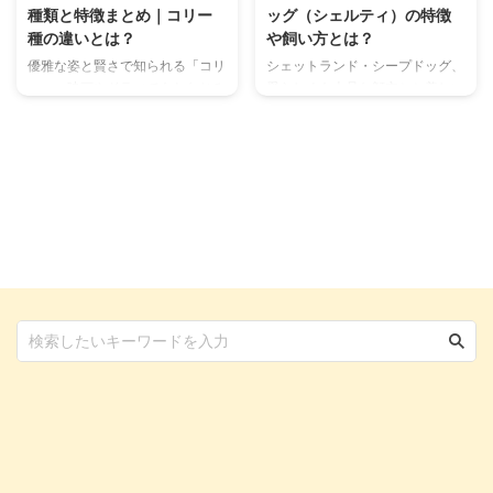
種類と特徴まとめ｜コリー
ッグ（シェルティ）の特徴
種の違いとは？
や飼い方とは？
優雅な姿と賢さで知られる「コリ
シェットランド・シープドッグ、
ー」。映画やドラマでもおなじみ
愛らしくも上品な顔立ちと美しい
の犬種で、その美しい被毛や忠誠
佇まいが魅力。「シェルティ」の
心の高さから、世界中にファンが
愛称で親しまれ、世界中にファン
多い犬種です。 しかし一口に
がいる犬種です。 非常に賢く飼
「コリー」といっても、実はラ
い主さんに忠実なためしつけもし
フ・コリーやスムース・コリーな
やすく、初心者であってもお迎え
どいくつかの種類があり、それぞ
しやすい犬種といえるでしょう。
れに異なる特徴や性格がありま
シェルティについて知りたい 犬
す。 本記事では、コリー犬の種
のお迎えを検討中 シェルティと
類やそれぞれの違い、歴史や飼い
一緒に暮らしてみたい このよう
方のポイントまでを詳しく解説し
に考えている人は、ぜひ最後まで
ていきます。 この記事の結論 コ
目を通してみてくださいね。 こ
リーはイギリスを原産地とする犬
の記事の結論 シェットランド・
種で、温和な性格の犬種が多い
シープドッグはとても賢い犬種
コリーの名を持つ犬種は主に4種
で、飼い主に対して従順である
類存在し、いずれも家庭犬として
分類は小型犬であるものの、体の
人気 ...
...