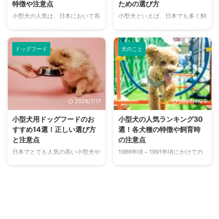
特徴や注意点
ための選び方
小型犬の人気は、日本において長
小型犬といえば、日本でも多く飼
年にわたって上位に君臨し続けて
育している人が多い犬種のサイズ
おり、それは今尚変わりません。
です。 トイ・プードルにポメラ
ここ数十年は常に小型犬が上位を
ニアン、チワワにミニチュア・ダ
ドッグフード
犬のこと
記録し続けているほどで、そのひ
ックスフンドなど、人気の犬種は
とつの理由が飼いやすさであると
小型犬ばかり。 ですがそんな小
言えます。 小型犬というだけで
型犬にも、なかなか飼うのに苦労
飼いやすいわけではありません
してしまうような犬種が存在しま
が、日本に合っていると言えるで
す。 この記事では小型犬の中で
2026/7/17
2025/8/25
しょう。 そんな小型犬の魅力を
も、飼うのに苦労しやすい子たち
お伝えしていくと共に、特に飼い
の特徴や、詳しい犬種についてま
小型犬用ドッグフードのお
小型犬の人気ランキング30
やすい小型犬の犬種特徴や注意点
とめました。 この記事の結論 気
すすめ14選！正しい選び方
選！各犬種の特徴や飼育時
をまとめました。 この記事の結
性が荒い子やお手入れに時間がか
と注意点
の注意点
論 一般的に成犬の体重が10kg未
かる子は、どちらかと言えば飼う
日本でとても人気の高い小型犬や
1986年頃～1991年頃にかけての
満の犬種が小型犬に分類されてい
のに苦労しやすい 室内飼いだか
超小型犬は、ドッグフードの種類
バブル経済時代、日本ではほぼ同
る 広いスペースを必要とせず、
らこそのデメリットを理解し、お
が多く選び放題です。 ただ、個
時期に第1次ペットブームを迎え
人懐っこく、しつけしやすく ...
迎えする家庭に合っているかが ...
体それぞれに合う合わないが存在
ています。このブームを牽引した
するので、選ぶ際には慎重な厳選
のは、大型犬のラブラドール・レ
が必要になります。 そこで今回
トリーバーでした。 バブル崩壊
は小型犬向けのドッグフードをい
後の1990年代後半、再び第2次ペ