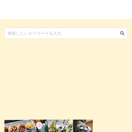
くつか厳選し、選び方と共にご紹
ットブームの波が起き、主役はチ
介します。 体が小さく、中・大
ワワやミニチュア・ダックスフン
型犬とはまた違ったケアが必要に
ドなどの小型犬に取って代わられ
なる小型犬に向けて、おすすめの
ました。 コロナ禍で在宅時間が
ドッグフードをまとめました。
増えてペットを飼う人も増え、第
この記事の結論 一般的なドッグ
3次ペットブーム到来かと言われ
フードの選び方に加えて、体のサ
る現代、国内の小型犬人気はます
イズに合った粒サイズであること
ます衰えを知りません。 なぜ日
が重要 フードの原材料や添加
本でこれほどまでに小型犬ファン
物、小型犬に多い病気予防の健康
が多いのか、その秘密 ...
サ ...