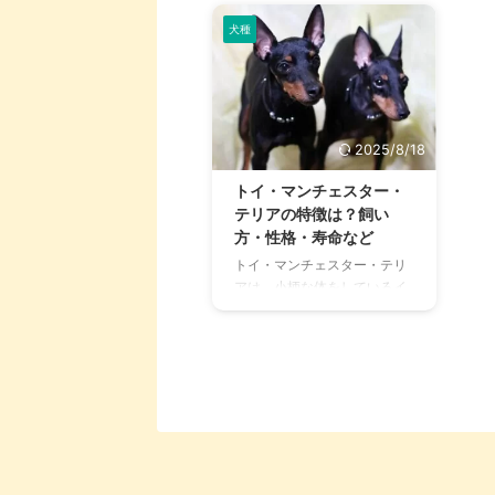
犬種
2025/8/18
トイ・マンチェスター・
テリアの特徴は？飼い
方・性格・寿命など
トイ・マンチェスター・テリ
アは、小柄な体をしているイ
ギリスが原産のテリア犬で
す。 アメリカや日本ではト
イ・マンチェスター・テリア
と呼ばれているのに対し、イ
ギリスやヨーロッパ諸国では
イングリッシュ・トイ・テリ
アと呼ばれています。 イギリ
スでは昔から根強い人気があ
りますが、日本での知名度は