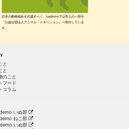
日本の動物福祉を応援すべく、nademoでは売上の一部を
『公益社団法人アニマル・ドネーション』へ寄付していま
す。
ry
こと
こと
物のこと
トフード
トコラム
demo いぬ部
demo ねこ部
ademo いぬ部