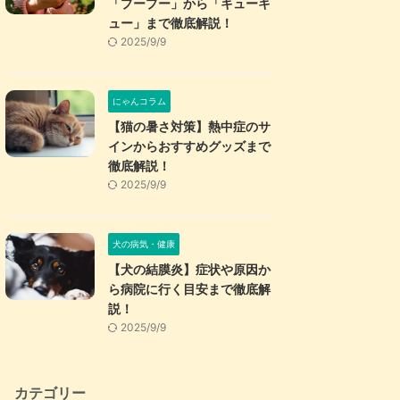
「プープー」から「キューキ
ュー」まで徹底解説！
2025/9/9
にゃんコラム
【猫の暑さ対策】熱中症のサ
インからおすすめグッズまで
徹底解説！
2025/9/9
犬の病気・健康
【犬の結膜炎】症状や原因か
ら病院に行く目安まで徹底解
説！
2025/9/9
カテゴリー