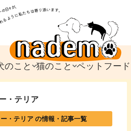
犬のこと
猫のこと
ペットフード
トフード
のお迎え
のお迎え
犬の飼育費・値段
猫の飼育費・値段
なでもごはん
犬の病気・健康
猫の病気・健康
ド
テム
テム
愛犬とお出かけ
愛猫とお出かけ
愛犬とのお別れ
愛猫とのお別れ
わ
に
ー・テリア
ー・テリア の情報・記事一覧