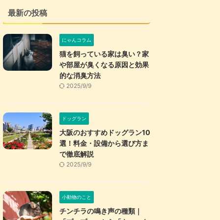
最新の投稿
にゃんコラム
猫を飼っている家は臭い？家
や部屋が臭くなる原因と効果
的な消臭方法
2025/9/9
ドッグラン
大阪のおすすめドッグラン10
選！料金・設備から選び方ま
で徹底解説
2025/9/9
小動物のこと
チンチラの鳴き声の種類｜