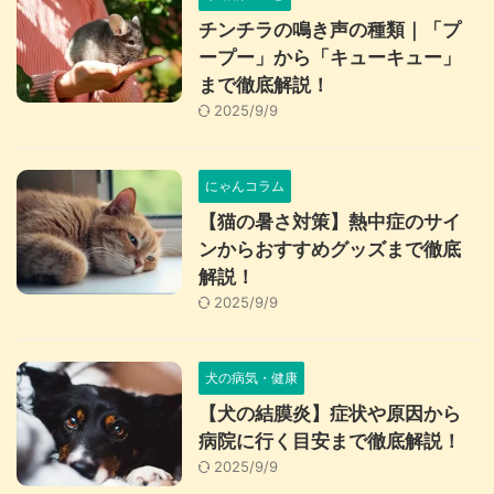
チンチラの鳴き声の種類｜「プ
ープー」から「キューキュー」
まで徹底解説！
2025/9/9
にゃんコラム
【猫の暑さ対策】熱中症のサイ
ンからおすすめグッズまで徹底
解説！
2025/9/9
犬の病気・健康
【犬の結膜炎】症状や原因から
病院に行く目安まで徹底解説！
2025/9/9