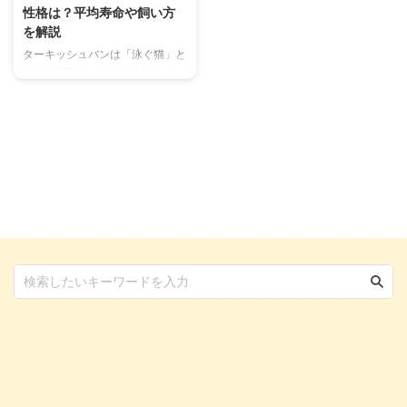
性格は？平均寿命や飼い方
を解説
ターキッシュバンは「泳ぐ猫」と
して、世界的に人気を集めたトル
コ原産の猫種。 頭と尻尾に入る
「バンパターン」という模様が特
徴的な猫ですが、まだ日本ではあ
まり知られていません。 そんな
ターキッシュバンはどんな性格を
しているのか、魅力や特徴を解説
します。 ターキッシュバンをお
迎えするのは簡単ではありません
が、ぜひお迎えの際の参考にして
みてくださいね。 この記事の結
論 「トルコの泳ぐ猫」という異
名を持つ、トルコ出身のターキッ
シュバン ターキッシュアンゴラ
とは別猫種で、体の大きさに違い
がある 水を恐れない子が多い猫
...