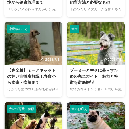
境から健康管理まで
飼育方法と必要なもの
「リクガメを飼ってみたいけれ
手のひらサイズの小さな体と愛ら
ど、何を準備すればいいの？」
しい大きな瞳。フクロモモンガは
「長生きさせるにはどんな点に気
近年、その魅力的な容姿と賢さか
を付けたらいい？」 もしあなた
ら、エキゾチックアニマルのペッ
小動物のこと
犬種
がそう考えているなら、この記事
トとして人気を集めています。
はきっとお役に立ちます。 甲羅
しかし、「フクロモモンガを飼っ
が特徴的なリクガメは、その愛ら
てみたいけれど、飼育は難し
しい姿とゆっくりとした動きで多
い？」「どんな準備が必要な
くの人を魅了します。しかし、健
の？」と不安を感じている方も多
2025/7/8
2025/7/8
康に長く飼育するためには、適切
いのではないでしょうか。 この
な知識と準備が不可欠です。 こ
記事では、フクロモモンガとの快
【完全版】ミーアキャット
プーミーと幸せに暮らすた
の記事では、リクガメとの暮らし
適な暮らしをスタートさせるため
の飼い方徹底解説！寿命か
めの完全ガイド！魅力と特
を始めるための基礎知識から、
に知っておきたい飼い方の基本か
ら食事・病気まで
徴を徹底解説
日々のケア、健康管理のポイント
ら、必要な飼育用品、日々のケ
つぶらな瞳で立ち上がる姿が愛ら
独特の巻き毛とくるりと巻いた尻
まで、あらゆる情報を網羅的にご
ア、健康管理まで、飼い主さんが
しいミーアキャット。近年、ペッ
尾が特徴的なプーミー。ハンガリ
紹介します。さあ、あなたもリク
知りたい情報を網羅的に解説しま
トとしての人気も高まっています
ー原産の牧羊犬で、その愛らしい
ガメとの素敵な共同生活を始めて
す。 この記事を読めば、フクロ
が、「実際に飼うのは難しいので
見た目からは想像できないほど活
みませ ...
モモンガと ...
犬の飼育費・値段
犬のお迎え
は？」と不安に感じる方もいるの
動的で賢い犬種です。 日本では
ではないでしょうか。 ミーアキ
まだあまり知られていませんが、
ャットは一般的なペットとは異な
一度その魅力に触れると、きっと