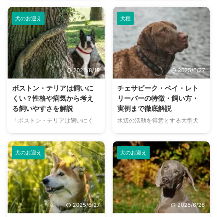
毛と短い足が特徴的で、見た目の
様とスタイリッシュな体型が魅力
数の要因で決まる 人気や希少性
をすることで、彼らがいかに素 ...
愛らしさとは裏腹に、勇敢で忠誠
の犬種。 しかし一方で「飼いに
に ...
犬のお迎え
犬種
心の強い性格を持つ犬種です。
くい犬」といった印象を持つ人も
本記事では、スカイ・テリアの基
多く、飼育に不安を感じる方も少
本情報から、性格、飼育のポイン
なくありません。 実際にどのよ
ト、寿命や病気など、飼い主にな
うな点が飼いにくさにつながるの
る前に知っておきたい情報をわか
か、性格や運動量、しつけの難易
2025/8/19
2025/6/27
りやすくまとめています。 スカ
度などを総合的に解説します。
イ・テリアと暮らしたいと考えて
本記事では、ダルメシアンに向い
ボストン・テリアは飼いに
チェサピーク・ベイ・レト
いる方は、ぜひ最後までご覧くだ
ている家庭環境や注意点も紹介
くい？性格や病気から考え
リーバーの特徴・飼い方・
さい。 この記事の結論 スカイ・
し、後悔しない選択ができるよう
る飼いやすさを解説
実例まで徹底解説
テリアは忠実で勇敢な性格を持
情報を網羅してお届けします。
「ボストン・テリアは飼いにく
水辺の活動を得意とする大型犬
ち、家庭犬にも適している犬種
この記事の結論 ダルメシアンは
い」という話を耳にして、本当に
「チェサピーク・ベイ・レトリー
被毛の手入れやしつけに手間がか
運動量と繊細さから飼育に工夫が
そうなのか気になっていません
バー」は、アメリカ原産の珍しい
かるため、飼育には根気と知識が
必要 しつけには信頼関係と一貫
か？愛らしい表情と陽気な性格で
レトリーバー犬種です。 高い知
...
し ...
犬のお迎え
犬のお迎え
人気のボストン・テリアですが、
性と体力を兼ね備え、家庭犬とし
飼育にはいくつかのポイントがあ
ても優秀でありながら、日本では
ります。 この記事では、ボスト
まだあまり知られていません。
ン・テリアとの暮らしを考えてい
本記事では、チェサピーク・ベ
るあなたが、彼らの特性を深く理
イ・レトリーバーの特徴や性格、
2025/6/27
2025/6/26
解し、より楽しく、後悔なく生活
しつけ・飼育方法から、初心者が