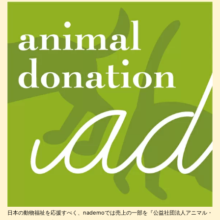
日本の動物福祉を応援すべく、nademoでは売上の一部を『公益社団法人アニマル・