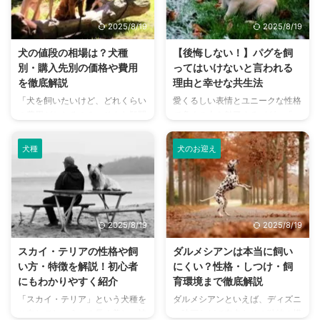
る特性を持つため、正しい知識と
プーミーの虜になることでしょ
準備が不可欠です。 この記事で
う。 この記事では、プーミーの
2025/8/19
2025/8/19
は、ミーアキャットを家族として
基本的な情報から、日々のケア、
迎えたいと考えるあなたのため
しつけ、健康管理まで、飼い主さ
犬の値段の相場は？犬種
【後悔しない！】パグを飼
に、飼い方の基本から注意点、そ
んが知りたい情報を網羅していま
別・購入先別の価格や費用
ってはいけないと言われる
して共に幸せに暮らすための秘訣
す。 プーミーとの生活を検討さ
を徹底解説
理由と幸せな共生法
まで、あらゆる情報を網羅的に解
れている方も、すでにプーミーと
「犬を飼いたいけど、どれくらい
愛くるしい表情とユニークな性格
説します。 この記事を読めば、
暮らしている方も、ぜひ最後まで
の費用がかかるの？」そんな疑問
で多くの人を魅了するパグ。「い
ミーアキャットとの暮らしのイメ
お読みください。 この記事の結
を持つ方は多いでしょう。犬の値
つかパグと暮らしたい！」そう夢
ージがきっと明確になるはずで
論 プーミーはハンガリー原産の
段は犬種やお迎え方法、さらには
見ている方も多いのではないでし
す。 ...
賢 ...
犬種
犬のお迎え
時期によっても大きく異なりま
ょうか。 しかし、インターネッ
す。 また、初期費用だけでな
トなどで「パグ 飼ってはいけな
く、日々の飼育にかかる費用も無
い」と検索すると、ネガティブな
視できません。この記事では、犬
情報が目につくことも事実です。
を迎えるにあたっての「値段」に
一体なぜ、そのような意見がある
2025/8/19
2025/8/19
まつわる情報を徹底解説。 犬種
のでしょうか？ この記事では、
別の相場や費用の内訳、お迎え方
パグが「飼ってはいけない」と言
スカイ・テリアの性格や飼
ダルメシアンは本当に飼い
法による価格の違い、意外と見落
われる理由を深掘りし、その誤解
い方・特徴を解説！初心者
にくい？性格・しつけ・飼
としがちな継続的コストまで、初
を解きながら、パグと飼い主さん
にもわかりやすく紹介
育環境まで徹底解説
心者にもわかりやすくまとめてい
が心から幸せに暮らすための具体
「スカイ・テリア」という犬種を
ダルメシアンといえば、ディズニ
ます。 この記事の結論 犬の値段
的な方法を徹底的に解説します。
ご存じでしょうか？長く美しい被
ー映画などで有名なその独特の模
は犬種や血統、お迎え方法など複
パグの特性を理解し、適切なケア