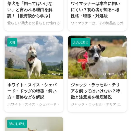
するための情報を徹底的に解説し
気をつけたいポイントまで、幅広
柴犬を「飼ってはいけな
ワイマラナーは本当に飼い
ます。 性格、しつけ、運動、
く解説します。 この記事の結論
い」と言われる理由を解
にくい？初心者が知るべき
日々のケア、健康管理、そして気
チェサピーク・ベイ・レトリーバ
説！【後悔談から学ぶ】
性格・特徴・対処法
になる飼育費用まで、ボストン・
ーは水猟に特化したアメリカ原産
愛らしい柴犬との暮らしに憧れる
ワイマラナーは、その気品ある外
テリアを家族に迎える前に知って
の大型犬 高い知能と体力を持
方は多いでしょう。しかし、その
見と高い運動能力から注目を集め
おくべきすべてを網羅していま
ち、毎日1～2時間の運動が必要
魅力の裏には、飼い主さんが直面
る犬種ですが、「飼いにくい」と
す。 ぜひ最後まで読んで、ボス
被毛は防水性のある二重構造で、
する可能性のある課題も潜んでい
言われることも少なくありませ
トン・テ ...
抜 ...
犬種
犬のお迎え
ます。 「柴犬を飼ってはいけな
ん。 実際のところ、どのような
い」という言葉を聞いたことがあ
性格や特徴がそう言われる要因と
る方もいるかもしれません。実際
なっているのでしょうか。 本記
に柴犬を飼い始め、「こんなはず
事では、ワイマラナーの飼育に関
じゃなかった…」と後悔するケー
する課題やその対策を詳しく解説
2025/6/24
2025/6/24
スも少なくありません。 この記
し、これから迎える方が安心して
事では、なぜ柴犬の飼育が難しい
飼えるよう紹介していきます。
ホワイト・スイス・シェパ
ジャック・ラッセル・テリ
と言われるのか、どのような後悔
この記事の結論 ワイマラナーは
ード・ドッグの特徴・飼い
アを飼ってはいけない？特
談があるのかを深掘りし、柴犬を
運動量と知能が高く、日々の刺激
方・価格などを解説
徴と注意点を徹底解説
飼う前に知っておくべき重要なポ
が不可欠 留守番や退屈に弱く、
ホワイト・スイス・シェパード・
ジャック・ラッセル・テリアは、
イントを徹底的に解説します。
分離不安や問題行動につながりや
ドッグは、その美しい白い被毛と
映画やテレビで見かける愛らしい
後悔しないために、柴犬の性格や
すい 子どもや他の犬とも仲良く
賢く穏やかな性格で、近年注目を
姿と高い知能で人気の高い犬種で
しつけのコツ、具体的な飼育のヒ
できるが、社会化が重要 感受性
集めている犬種です。 見た目は
す。 しかし、飼いやすそうな見
...
が ...
猫のお迎え
ジャーマン・シェパードによく似
た目とは裏腹に「飼ってはいけな