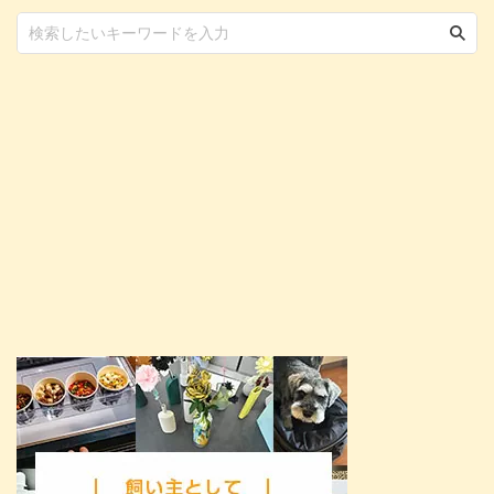
要 活発で好奇心旺盛な性格のた
め、刺激ある環境が求められる
他の猫種とは異なる特徴を理解
し、個 ...