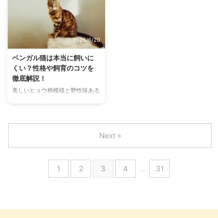
ていますが、実は独自の歴史と特
い犬」と言われることも少なくあ
徴を持っています。 この記事で
りません。なぜそのように言われ
は、ホワイト・スイス・シェパー
るのでしょうか？ 本記事では、
ド・ドッグの基本情報から性格、
ジャック・ラッセル・テリアを迎
2025/6/20
飼育のコツ、健康管理まで、初め
える前に知っておくべき注意点
て飼う人にも分かりやすく網羅的
や、向いていないとされる理由を
ベンガル猫は本当に飼いに
にご紹介します。 この記事の結
詳しく解説していきます。 この
くい？性格や飼育のコツを
論 白く美しい被毛と優れた知能
記事の結論 運動量が非常に多
徹底解説！
を持つ家庭向きの犬種 運動量が
く、散歩だけではエネルギーが発
美しいヒョウ柄模様と野性味ある
多く活発なため、毎日の散歩が必
散しきれない犬種 高い知能と自
見た目で人気を集める「ベンガ
須 飼育には抜け毛や留守番の苦
立心により、初心者にはしつけが
ル」。一方で、「飼いにくい猫
手さへの配慮が必要 迎えるには
難しい傾向がある 問題行動を防
種」として名前が挙がることもあ
...
ぐに ...
ります。 実際にベンガルはどの
Next »
ような性格で、なぜ飼育が難しい
といわれているのでしょうか？
この記事では、ベンガルの特徴や
1
2
3
4
…
31
飼育での注意点、向いている飼い
主のタイプなどを詳しく解説しま
す。飼育を検討している方はぜひ
参考にしてください。 この記事
の結論 ベンガルは運動量と知能
が高く、飼育には工夫と準備が必