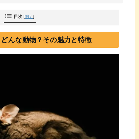
目次
[
開く
]
てどんな動物？その魅力と特徴