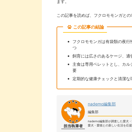
ます。
この記事を読めば、フクロモモンガとの
この記事の結論
フクロモモンガは有袋類の夜行
つ
飼育には広さのあるケージ、適
主食は専用ペレットとし、カル
要
定期的な健康チェックと清潔な
nademo編集部
編集部
nademo編集部が調査した愛犬
担当執筆者
愛犬・愛猫との新しい生活を応援