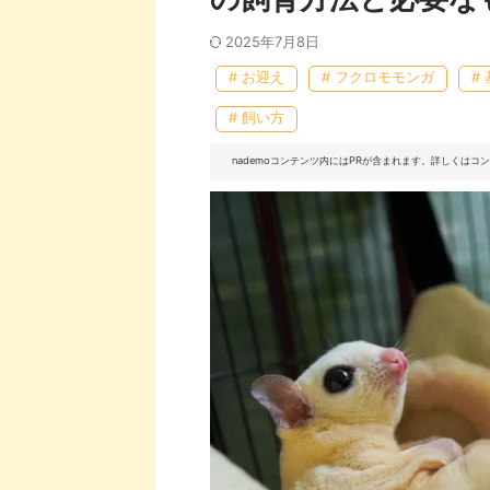
2025年7月8日
# お迎え
# フクロモモンガ
#
# 飼い方
nademoコンテンツ内にはPRが含まれます。詳しくは