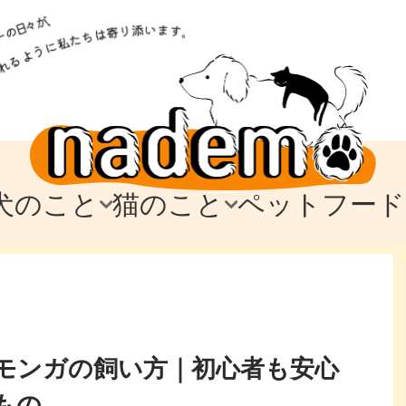
犬のこと
猫のこと
ペットフード
トフード
のお迎え
のお迎え
犬の飼育費・値段
猫の飼育費・値段
なでもごはん
犬の病気・健康
猫の病気・健康
ド
テム
テム
愛犬とお出かけ
愛猫とお出かけ
愛犬とのお別れ
愛猫とのお別れ
わ
に
モンガの飼い方｜初心者も安心
もの