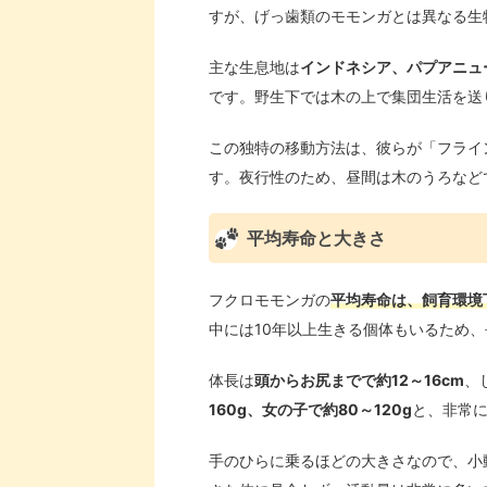
すが、げっ歯類のモモンガとは異なる生
主な生息地は
インドネシア、パプアニュ
です。野生下では木の上で集団生活を送
この独特の移動方法は、彼らが「フライ
す。夜行性のため、昼間は木のうろなど
平均寿命と大きさ
フクロモモンガの
平均寿命は、飼育環境
中には10年以上生きる個体もいるため
体長は
頭からお尻までで約12～16cm
、
160g、女の子で約80～120g
と、非常
手のひらに乗るほどの大きさなので、小