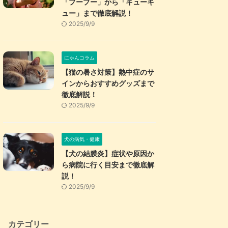
「プープー」から「キューキ
ュー」まで徹底解説！
2025/9/9
にゃんコラム
【猫の暑さ対策】熱中症のサ
インからおすすめグッズまで
徹底解説！
2025/9/9
犬の病気・健康
【犬の結膜炎】症状や原因か
ら病院に行く目安まで徹底解
説！
2025/9/9
カテゴリー