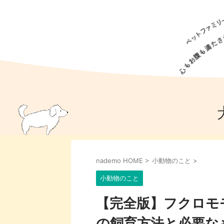
犬の食事
猫の食事
ドッグフード
犬種
猫種
キャッ
犬
猫
犬のこと
猫のこと
ペットフー
nademo HOME
>
小動物のこと
>
犬のしつけ
猫のしつけ
犬のアイ
猫のアイ
小動物のこと
【完全版】フクロモ
の飼育方法と必要な