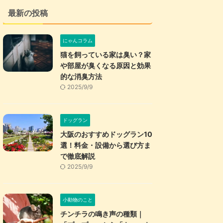
最新の投稿
にゃんコラム
猫を飼っている家は臭い？家
や部屋が臭くなる原因と効果
的な消臭方法
2025/9/9
ドッグラン
大阪のおすすめドッグラン10
選！料金・設備から選び方ま
で徹底解説
2025/9/9
小動物のこと
チンチラの鳴き声の種類｜