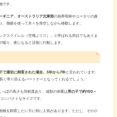
物です。
ーギニア、オーストラリア北東部
の熱帯雨林やユーカリの森
り、飛膜を使って木々を滑空しながら移動します。
ングスクイレル（空飛ぶリス）」と呼ばれる所以でもありま
で眠り、夜になると活発に行動します。
下で適切に飼育された場合、5年から7年
と言われています。
、長く寄り添えるパートナーとなってくれるでしょう。
しっぽの長さも同程度あり、成獣の体重は
男の子で約100～
にコンパクトなサイズです。
動物を飼育したい方に特に人気があります。ただし、その小