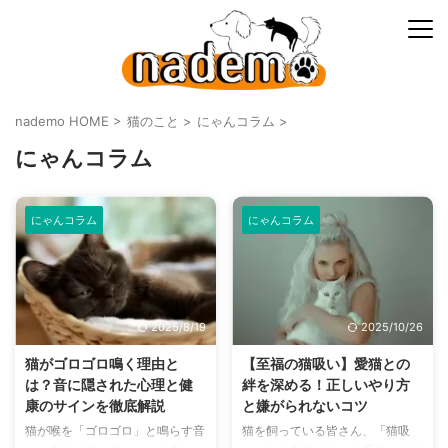
nademo HOME
>
猫のこと
>
にゃんコラム
>
にゃんコラム
にゃんコラム
にゃんコラム
2025/8/19
2025/10/26
猫がゴロゴロ鳴く理由と
【至福の猫吸い】愛猫との
は？音に隠された心理と健
絆を深める！正しいやり方
康のサインを徹底解説
と嫌がられないコツ
猫が喉を「ゴロゴロ」と鳴らす音
猫を飼っている皆さん、「猫吸