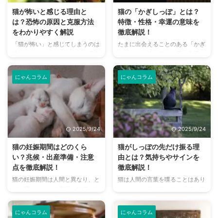
ことができます。 この記事で
本記事では、猫の代表的な仕草か
猫が怖いと感じる理由と
猫の「かぎしっぽ」とは？
は、猫の旅行中の留守番を成功さ
ら隠された猫の気持ちを徹底解
は？恐怖の原因と克服方法
特徴・性格・幸運の意味を
せるための心構えから具体的な方
説。あなたの愛猫が伝えたい本当
をわかりやすく解説
徹底解説！
法まで、詳しく解説します。大切
の気持ちを読み解きます。 この
「猫が怖い」と感じてしまうのは
たまに出会えることのある「かぎ
な愛猫のために、今できることを
記事を読めば、あなたの猫との絆
珍しいことではありません。過去
しっぽ」を持つ猫は、実は幸運の
一緒に確認していきましょう。
がより一層深まること間違いなし
の体験や猫特有の行動、文化的な
証として知られています。 その
この記事の結論 短期なら自宅、
です！ この記事の結論 しっぽや
イメージが影響していることもあ
理由はただ珍しいと言うだけでは
長期は ...
鳴き声 ...
にゃんコラム
にゃんコラム
ります。 しかし、猫について正
なく、世界各国でさまざまな言い
しい知識を持つことで、恐怖心は
伝えがあるからです。 遺伝とし
徐々に和らいでいきます。 本記
て生まれることもあれば、事故や
事では、「猫が怖い」と感じる理
怪我などが原因となり、変形して
由を掘り下げるとともに、恐怖を
しまうこともあるかぎしっぽ。
2025/9/24
2025/9/24
克服するためのステップや、猫と
その全てが幸運というものでもあ
安心して関わるためのポイントを
りませんので、かぎしっぽを持つ
猫の妊娠期間はどのくら
猫がしっぽの先だけ振る理
わかりやすく解説します。 この
猫の特徴や飼い方についてご紹介
い？兆候・出産準備・注意
由とは？気持ちやサインを
記事の結論 猫を怖いと感じるの
します。 この記事の結論 かぎし
点を徹底解説！
徹底解説！
は、過去の体験や猫特有の予測で
っぽとは、しっぽの途中から折れ
猫の妊娠期間は人間と異なり、と
猫は人間の言葉を喋ることはあり
きない行動にあることが多い 克
曲がっていたり、特徴的な形状を
ても早いペースで交尾、妊娠、出
ませんが、猫は猫なりに感情を表
服するためには、少しずつ距離を
している 遺伝や突然変異によっ
産と進んでいきます。 出産まで
現しています。 そのひとつがし
詰めていき、猫の行動の意味を理
て生まれることが多く、その一 ...
は約2か月ほどになるため、気を
っぽを使った感情表現で、ときに
...
にゃんコラム
にゃんコラム