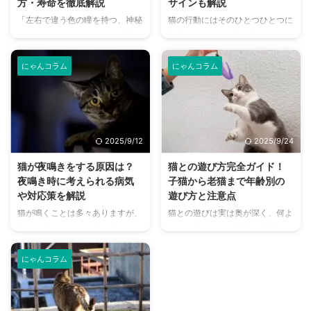
方・寿命を徹底解説
サインも解説
記事の結論 猫がまたたびのニオ
などを覚えている 猫は独立心が
「左右で違う色の瞳を持つ、神秘
猫の行動にはそのひとつひとつに
イを嗅ぐと、興奮状態になり、走
強く依存しないことから、「恩を
的な猫…オッドアイ」。その美し
意味があり、飼い主に対してなに
り回るようなことがある またた
忘れる」と言われるようになった
さに魅了されたあなたは、オッド
か表していることが多いです。
びによる反応は10～30分ほど続
短期的な記憶だけでなく、繰り返
アイの猫についてもっと深く知り
特に猫がすりすりと体を寄せてく
...
...
にゃんコラム
にゃんコラム
たいと思っていませんか？ この
るようなときには、少なくとも飼
記事では、オッドアイの発生メカ
い主に対して好意的であることが
ニズムから、その種類、魅力、飼
わかります。 では、猫のすりす
い方、更には聴覚障害との関係性
りにはどんな意味があるのか、ど
や幸運を呼ぶ猫と言われる所以ま
ういった理由ですりすりしてくる
2025/9/12
2025/9/24
で、オッドアイの猫に関する情報
のか気になるのではないでしょう
を徹底的に解説します。 インス
か。 猫の行動からどんな理由が
猫が夜鳴きをする原因は？
猫との遊び方完全ガイド！
タ映えする写真の撮り方や、白猫
あるのかを理解していけば、愛猫
夜鳴き時に考えられる病気
子猫から老猫まで年齢別の
に多い理由、目のケアなど、知っ
の気持ちもきっと理解できるよう
や対応策を解説
遊び方と注意点
ておきたい情報が満載！ この記
になるでしょう。 この記事の結
猫が鳴くことは多々ありますが、
猫との遊びは実は奥が深く、何よ
事を読めば、オッドアイの猫の全
論 猫がすりすりしてくる理由の
日中に鳴かれるのと飼い主さんの
りも大事なことは愛猫に満足して
てが分かり、その魅力に更に惹き
大部分は、飼い主に対するマーキ
睡眠中に鳴かれるのでは苦労が違
もらうということです。 そこを
込まれること間違いなし。神秘的
ング行動になる 自分のニオイを
います。 猫の夜鳴きにはいくつ
意識しておかないと、運動不足に
...
...
にゃんコラム
かの理由があるものの、原因を知
なってしまったり、遊びがストレ
ることが解決に繋がるもの。 夜
スになってしまうこともあるほ
鳴きはどのような理由で起こるの
ど。 簡単ないくつかのポイント
か、病気のリスクなどと合わせて
を抑えるとともに、愛猫と遊ぶ必