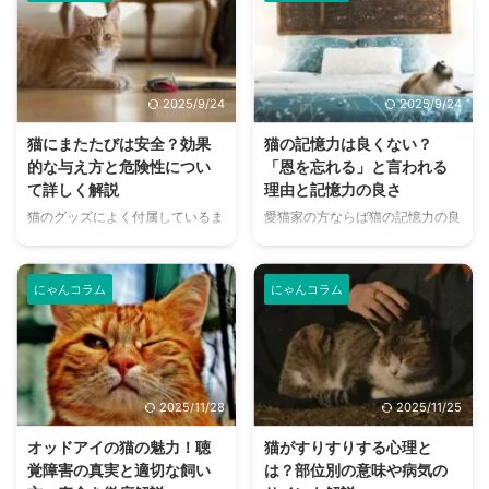
抜けばすぐに出産時期にまで進ん
はしっぽの先だけを振っているこ
でしまうことがあるのです。 子
ともあるでしょう。 今回はそん
猫が欲しい、愛猫が妊娠してい
なときに猫が何を考えているの
る、というときには飼い主の適切
か、考えられる感情についてご紹
な対応も求められるため、妊娠期
介していきます。 しっぽは振り
2025/9/24
2025/9/24
間を始めとした知識が重要。 正
方によって感情が異なるため、ど
しく出産をサポートできるよう
のような振り方をしているのかは
猫にまたたびは安全？効果
猫の記憶力は良くない？
に、猫の妊娠期間、妊娠の兆候、
とても重要なのです。 この記事
的な与え方と危険性につい
「恩を忘れる」と言われる
妊娠中のケアなどを詳しくまとめ
の結論 猫のしっぽはコミュニケ
て詳しく解説
理由と記憶力の良さ
ました。 この記事の結論 猫の妊
ーションツールで、感情表現を行
猫のグッズによく付属しているま
愛猫家の方ならば猫の記憶力の良
娠期間は58日～67日ほどが平均
うことができる しっぽの先だけ
たたびは、正しい使い方をすれば
さを感じるケースは多くある一
で、9週間ほどかけて出産に至る
を振るのは、リラックスしていた
猫にとって効果的なアイテムで
方、日本には「猫は三年の恩を三
妊娠すると乳首の色が変化した ...
り何かに興味を持っていることが
す。 その一方で、またたびには
日で忘れる」ということわざもあ
多 ...
にゃんコラム
にゃんコラム
「使いすぎは危険」「依存性が高
ります。 恩を忘れることと記憶
い」といった情報もあります。
力とはまた少し異なるものの、な
またたび自体が危険なものという
ぜこのように言われるようになっ
わけではありませんが、どんなも
たのか気になる人も多いはず。
のでも適量であることが求められ
そもそも本当に猫は記憶力が良く
2025/11/28
2025/11/25
るのは確か。 ではどれくらいな
ないのか、本来の猫の記憶力につ
ら使って良いのか、本当に依存性
いても詳しくまとめました。 こ
オッドアイの猫の魅力！聴
猫がすりすりする心理と
がないのか、猫とまたたびの関係
の記事の結論 猫の記憶力は優れ
覚障害の真実と適切な飼い
は？部位別の意味や病気の
性についてご紹介します。 この
ており、出来事や場所、顔や匂い