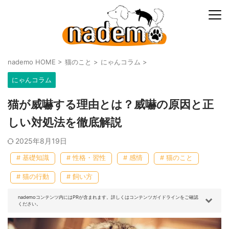
nademo HOME
>
猫のこと
>
にゃんコラム
>
にゃんコラム
猫が威嚇する理由とは？威嚇の原因と正
しい対処法を徹底解説
2025年8月19日
# 基礎知識
# 性格・習性
# 感情
# 猫のこと
# 猫の行動
# 飼い方
nademoコンテンツ内にはPRが含まれます。詳しくはコンテンツガイドラインをご確認
ください。