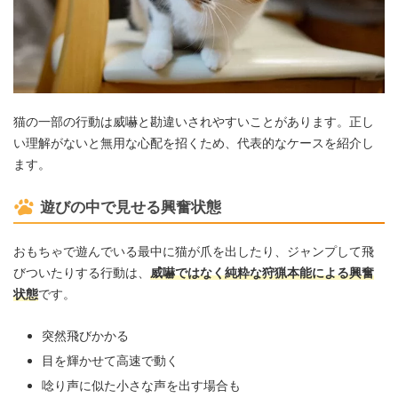
猫の一部の行動は威嚇と勘違いされやすいことがあります。正し
い理解がないと無用な心配を招くため、代表的なケースを紹介し
ます。
遊びの中で見せる興奮状態
おもちゃで遊んでいる最中に猫が爪を出したり、ジャンプして飛
びついたりする行動は、
威嚇ではなく純粋な狩猟本能による興奮
状態
です。
突然飛びかかる
目を輝かせて高速で動く
唸り声に似た小さな声を出す場合も