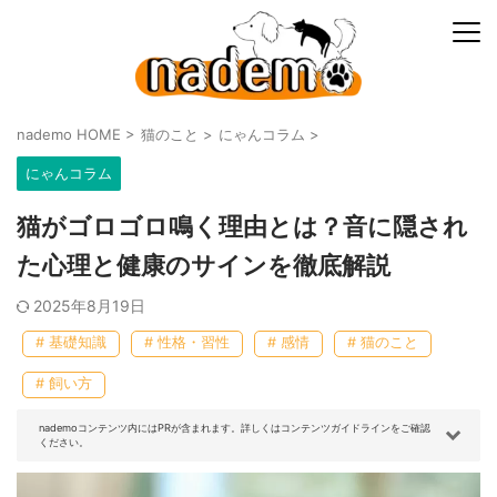
nademo HOME
>
猫のこと
>
にゃんコラム
>
にゃんコラム
猫がゴロゴロ鳴く理由とは？音に隠され
た心理と健康のサインを徹底解説
2025年8月19日
# 基礎知識
# 性格・習性
# 感情
# 猫のこと
# 飼い方
nademoコンテンツ内にはPRが含まれます。詳しくはコンテンツガイドラインをご確認
ください。