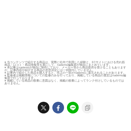
※ 当コンテンツで紹介する商品は、実際に社内で利用した経験と、ECサイトにおける売れ筋
商品・口コミ・商品情報等を基にして、nademo編集部が独自にまとめています。
※ 本記事はnademoが独自に制作しており、メーカー等から商品提供を受けることもあります
が、記事内容や紹介する商品の意思決定には一切関与していません。
※ 記事内で紹介した商品を購入すると、売上の一部がnademoに還元されることがあります。
※ 監修者は掲載情報についての監修のみを行っており、掲載している商品の選定はnademo編
集部で行っております。
※ 掲載している商品の順番に意図はなく、掲載の順番によってランク付けしているものでは
ありません。