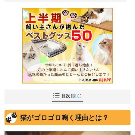
目次
[
開く
]
猫がゴロゴロ鳴く理由とは？