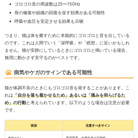
ゴロゴロ音の周波数は25〜150Hz
骨の修復や組織の回復を促す効果がある可能性
呼吸や血圧を安定させる効果も示唆
つまり、猫は体を癒すために本能的にゴロゴロと音を出している
のです。これは人間でいう「深呼吸」や「瞑想」に近いかもしれ
ません。猫が安静にしているときにゴロゴロと鳴いている場合、
無理に動かさず見守るのがベストです。
病気やケガのサインである可能性
猫が体調不良のときにもゴロゴロ音を発することがあります。こ
れは
「自分を落ち着かせるため」あるいは「痛みを和らげるた
め」の行動
と考えられています。以下のような場合は注意が必要
です。
状況
注意すべきサイン
食欲がない
胃腸障害、内臓疾患の可能性