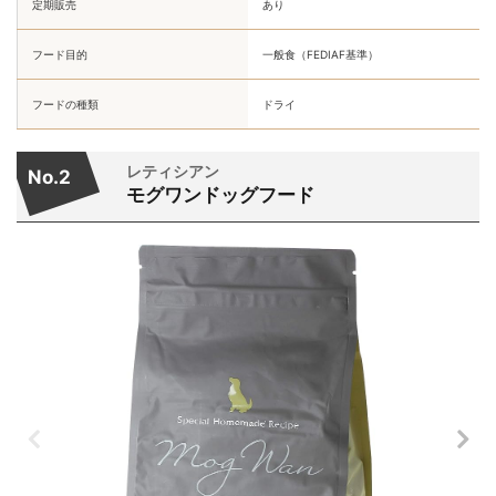
定期販売
あり
フード目的
一般食（FEDIAF基準）
フードの種類
ドライ
レティシアン
No.2
モグワンドッグフード