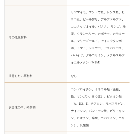
サツマイモ、エンドウ豆、レンズ豆、ヒ
ヨコ豆、ビール酵母、アルファルファ、
ココナッツオイル、バナナ、 リンゴ、海
藻、クランベリー、カボチャ、カモミー
その他原材料
ル、マリーゴールド、セイヨウタンポ
ポ、トマト、ショウガ、アスパラガス、
パパイヤ、グルコサミン、メチルスルフ
ォニルメタン（MSM）
注意したい原材料
なし
コンドロイチン、ミネラル類（亜鉛、
鉄、マンガン、ヨウ素）、ビタミン類
（A、D3、E、チアミン、リボフラビン、
安全性の高い添加物
ナイアシン、パントテン酸、ピリドキシ
ン、ビオチン、葉酸、コバラミン、コリ
ン）、乳酸菌