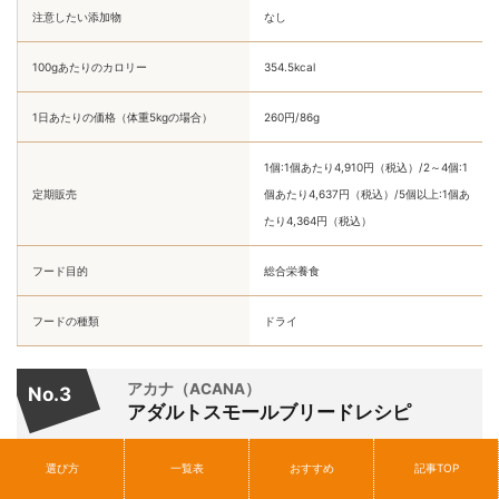
注意したい添加物
なし
100gあたりのカロリー
354.5kcal
1日あたりの価格（体重5kgの場合）
260円/86g
1個:1個あたり4,910円（税込）/2～4個:1
定期販売
個あたり4,637円（税込）/5個以上:1個あ
たり4,364円（税込）
フード目的
総合栄養食
フードの種類
ドライ
アカナ（ACANA）
No.3
アダルトスモールブリードレシピ
選び方
一覧表
おすすめ
記事TOP