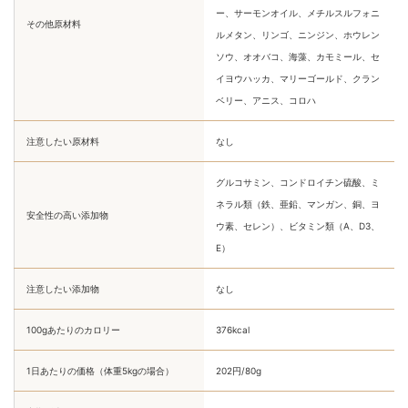
ー、サーモンオイル、メチルスルフォニ
その他原材料
ルメタン、リンゴ、ニンジン、ホウレン
ソウ、オオバコ、海藻、カモミール、セ
イヨウハッカ、マリーゴールド、クラン
ベリー、アニス、コロハ
注意したい原材料
なし
グルコサミン、コンドロイチン硫酸、ミ
ネラル類（鉄、亜鉛、マンガン、銅、ヨ
安全性の高い添加物
ウ素、セレン）、ビタミン類（A、D3、
E）
注意したい添加物
なし
100gあたりのカロリー
376kcal
1日あたりの価格（体重5kgの場合）
202円/80g