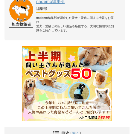
nademo編集部
編集部
nademo編集部が調査した愛犬・愛猫に関する情報をお届
け。
担当執筆者
愛犬・愛猫との新しい生活を応援する、大切な情報や豆知
識をご紹介しています。
目次
[
開く
]