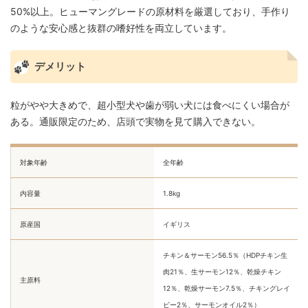
50%以上。ヒューマングレードの原材料を厳選しており、手作り
のような安心感と抜群の嗜好性を両立しています。
デメリット
粒がやや大きめで、超小型犬や歯が弱い犬には食べにくい場合が
ある。通販限定のため、店頭で実物を見て購入できない。
対象年齢
全年齢
内容量
1.8kg
原産国
イギリス
チキン＆サーモン56.5％（HDPチキン生
肉21％、生サーモン12％、乾燥チキン
主原料
12％、乾燥サーモン7.5％、チキングレイ
ビー2％、サーモンオイル2％）