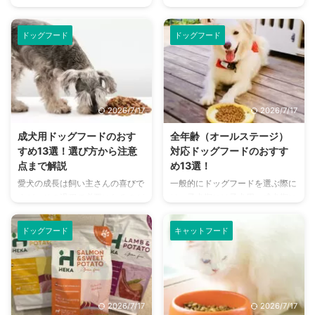
べるものが変わるように、猫もラ
食べていた子猫用キャットフード
イフステージごとに食べるものが
と異なり、成猫用キャットフード
変わります。 子猫期には子猫用
に切り替えていきます。 1年程度
ドッグフード
ドッグフード
を、成猫期には成猫用を、中高齢
しかない子猫期のキャットフード
期には中高齢用を、というのが一
は種類が少ない一方で、成猫用キ
般的。 ですがその一方で、全年
ャットフードは豊富。 そのため
齢対応というキャットフードもあ
初めて猫を育てている飼い主さん
り、ライフステージごとに切り替
にとって、成猫期に適したキャッ
2026/7/17
2026/7/17
える必要がないものです。 今回
トフードは迷ってしまうでしょ
はライフステージごとに切り替え
う。 シニア期と合わせて非常に
成犬用ドッグフードのおす
全年齢（オールステージ）
る必要のない全年齢対応キャット
長い時間を過ごすことになる成猫
すめ13選！選び方から注意
対応ドッグフードのおすす
フードについて、詳しくご紹介し
期、安全で美味しいキャットフー
点まで解説
め13選！
ます。 この記事の結論 全年齢対
ドをご紹介します。 この記事の
愛犬の成長は飼い主さんの喜びで
一般的にドッグフードを選ぶ際に
応キャットフードならば、ライフ
結論 子猫用キャットフードはカ
すが、その過程で必要になるのが
は、子犬期には子犬用、成犬期に
ステージごとに切り替える必要が
ロリー量が多いため、1歳前後に
ライフステージごとのドッグフー
は成犬用、シニア期にはシニア用
ない 種類によっては、粒の大 ...
成猫用に切り替える キャットフ
ドの切り替えです。 ドッグフー
と切り替えていきます。 ライフ
...
ドッグフード
キャットフード
ドは愛犬の体を健康的に維持する
ステージごとに体の作りに応じた
ためにも重要なポイントで、その
ドッグフード選びが必要になりま
ためには選び方を知る必要があり
すが、全年齢対応ならばその必要
ます。 ドッグフードは特に種類
はありません。 最近では全年齢
が多いものの、いくつかのポイン
対応ドッグフードの種類も増えて
2026/7/17
2026/7/17
トをおさえておけば正しく選ぶこ
きており、選べる種類が多くなっ