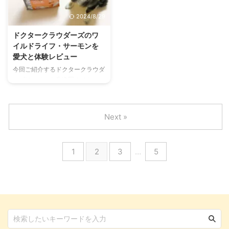
していきます。 DOGTREE（ドッ
のドッグフードが推奨されること
2024/8/29
グツリー）とは？ 出典：
があります。 しかし、これらの
https://www.dogtree.jp/ ドッグ
フードはなぜ必要なのか、どのよ
ドクタークラウダーズのワ
ツリーは、天然素材にこだわった
うに選べば良いのか、迷ってしま
イルドライフ・サーモンを
おやつを提供しており、自然派お
う飼い主さんも多いのではないで
愛犬と体験レビュー
やつであることが特徴です。 ま
しょうか。 低脂肪フードと低カ
今回ご紹介するドクタークラウダ
た愛犬・愛猫たちにとって、食事
ロリーフードは混同されがちです
ーズは、ペット先進国のひとつ、
とは一日で最も嬉しい瞬間だと思
が、これらは目的が異なります。
ドイツで製造されているペットフ
いま ...
低脂肪フードは消化器系の負担軽
ードです。 ドッグフードは、ド
減 ...
ライフード・ウェットフード・サ
Next »
プリメントなど、合計48商品を
展開中。 そんなドクタークラウ
ダーズのドッグフードを、愛犬の
1
2
3
…
5
銀は食べてくれるのか？ 特徴や
口コミをお伝えするとともに、私
が実際に購入したドッグフード
「ワイルドライフ・サーモン」に
ついてご紹介します。 この記事
の結論 ドクタークラウダーズの
ペットフードは、FEDIAF栄養基
準を満たした一般食 単一動物タ