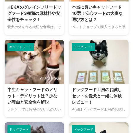
とができます。 今回は愛犬が1歳
てきています。 本記事では全年
HEKAのグレインフリードッ
本当に良いキャットフード
を迎えるという飼い主さんや、す
齢対応ドッグフードの魅力をお伝
グフード3種類の原材料や安
16選！安心フードの大事な
でに成犬である飼い主さんに向け
えすると共に、おすすめのドッグ
全性をチェック！
選び方とは？
て、おすすめの成犬用ドッグフー
フードをまとめました。 この記
愛犬の体を作る大切な食事は、で
ペットショップで購入できる市販
ドをまとめました。 この記事の
事の結論 全年齢対応ドッグフー
きる限り安心安全で負担の少ない
のキャットフードだけでなく、今
結論 成犬期は多くの犬種で1歳頃
ドであれば、子犬期からシニア期
ものをと思われるはず。 今回ご
では通販でも気軽に色々なものが
とされており、成長速度の違 ...
まで食べ続けられる フードの切
紹介するHEKAのドッグフード
買えるようになりました。 しか
...
キャットフード
ドッグフード
は、全年齢の全犬種を対象とし、
し、だからこそ選べるキャットフ
食事で健康になってもらうための
ードの種類が増えて、飼い主さん
ドッグフードです。 市販のドッ
にとって逆に選びづらい環境にも
グフードでは多く見られる人工添
なっています。 そこで今回は、
加物は使わず、消化の負担にもな
nademo編集部が本当に良いと思
2025/9/26
2025/9/9
りづらいグレインフリー仕様。
える、安全なキャットフードを厳
好みの味も違うと思いますので、
選しました。 良質であること、
半生キャットフードのメリ
ドッグフード工房のお試し
HEKAのドッグフード3種類をご
猫にとって最適であることなどを
ット・デメリットは？少な
セットを愛犬と一緒に体験
紹介します。 この記事の結論
基準に、キャットフード選びの参
い理由と安全性を解説
レビュー！
HEKAのグレインフリードッグフ
考になるようご紹介していきま
犬用としては数が少ないもののい
今回はドッグフード工房のお試し
ードは、人工添加物や穀物類を使
す。 この記事の結論 良質な原材
くつかの商品が存在する半生フー
セットをレビューします。 「す
用していないドッグフード 原材
料が使われていることや、不必要
ドですが、猫用の半生フードは多
べての栄養は食材から」をモット
料、添加物、安全性、コスト ...
な添加物が入っていないこと ...
くありません。 キャットフード
ーに作られた、愛犬にやさしいご
ドッグフード
ドッグフード