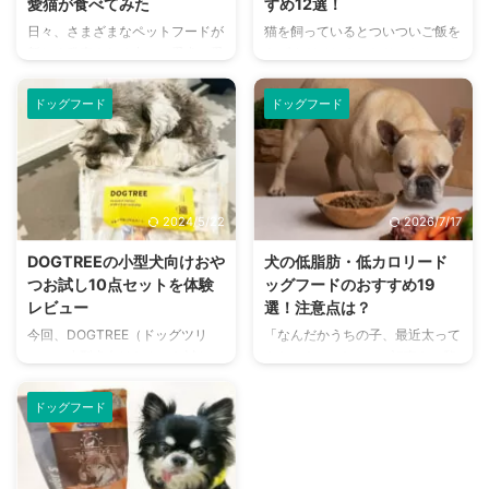
愛猫が食べてみた
すめ12選！
https://www.xaxa.co.jp/xaxasho
ます。 この記事の結論
日々、さまざまなペットフードが
猫を飼っているとついついご飯を
p XAXAドッグフードはクラウド
PEROLIDAのペットフードは、獣
新しく発売される中で、愛犬・愛
あげすぎてしまったり、おやつを
ファンディングで支援を募り、
医師やペットフード開発会社監修
猫にとってどんな食事が最適か、
頻繁に与えてしまったりしますよ
20 ...
のもと誕生 ...
悩んでしまうことも多いですよ
ね。 愛猫がご飯をおねだりする
ドッグフード
ドッグフード
ね。 そんなペットオーナーさん
姿はとても可愛いものですが、肥
たちにとって、適切なペットフー
満になってしまうと病気のリスク
ド選びができるよう、今回は
が高まります。 適正な体重に維
PEROLIDA（ペロリダ）というペ
持してあげるのも飼い主としての
ットフードをご紹介します！ こ
大事な役割。少し肥満気味の猫
2024/5/22
2026/7/17
の記事では筆者の愛猫クロアと共
や、室内飼いで運動不足になって
にキャットフードをご紹介し、こ
いる猫は低脂肪・低カロリーキャ
DOGTREEの小型犬向けおや
犬の低脂肪・低カロリード
ちらの記事ではドッグフードをご
ットフードを上手に利用すること
つお試し10点セットを体験
ッグフードのおすすめ19
紹介しますので、ぜひチェックし
が肥満解消に繋がります。 猫の
レビュー
選！注意点は？
てみてくださいね。
肥満のチェックの仕方や、フード
今回、DOGTREE（ドッグツリ
「なんだかうちの子、最近太って
PEROLIDA（ペロリダ）キャット
の選び方も解説していますので、
ー）の小型犬向けおやつお試し
きたかも……？」この記事をご覧
フードとは？ まずは
ぜひ参考にしてくださいね。 こ
10点セットをレビューします。
の飼い主さんは、そんなお悩みを
PEROLIDA（ペロリダ）というキ
の記事の結論 低脂肪・低カロリ
開封しつつ、私の愛犬であるリリ
抱えているのではないでしょう
ャットフ ...
ー ...
ドッグフード
に実際に与えてみました。 ペッ
か。 愛犬の健康を考える上で、
トのおやつにこだわっているドッ
食事は非常に重要な要素です。特
グツリーとはどんな企業なのか、
に、特定の病気や体質を持つ犬に
そして気になるおやつをレビュー
は、「低脂肪」や「低カロリー」