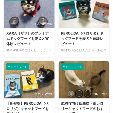
といえば、いわゆる「カリカリ」
はんです。 ドッグフード工房の
のイメージや、ご褒美に与えるス
特徴をお伝えするとともに、実体
ープタイプ・ウェットタイプのフ
験レビューとお得な購入情報もご
ードのイメージが強いのではない
紹介します。 ドッグフード工房
でしょうか。 猫の半生フードは
とは ドッグフード工房は、天然
2024/12/16
2024/8/29
まだまだ珍しく「初めて聞い
の原材料のみでごはんを作ること
た！」という人もいるでしょう
にこだわっている企業です。 さ
XAXA（ザザ）のプレミア
PEROLIDA（ペロリダ）ド
が、犬用があるのに猫用がほとん
らに製造方法もとことん追求し、
ムドッグフードを愛犬と実
ッグフードを愛犬と体験レ
どない理由とはなんでしょう。
安心で美味しいごはんを提供して
体験レビュー！
ビュー！
今回は、猫の半生フードについて
くれます。 おやつやサプリメン
愛犬や愛猫のごはんといえば、ド
毎日食べるごはんだから、安心で
解説します。ぜひ最後まで読んで
トも展開していますが、今回はド
ライフードやウェットフードを思
きる素材のみ使われているフード
みてください。 この記事の結論
ッグフードの「馬肉・鶏肉・野菜
い浮かべる人が多いのではないで
を食べさせたい。そんな方におす
半生フードとは、ドライフードと
畑・鹿肉」についてお伝えします
しょうか？ 今回はドライでもウ
すめしたいのが、PEROLIDA（ペ
ウェ ...
...
キャットフード
キャットフード
ェットでもない、XAXA（ザザ）
ロリダ）のドッグフードです。
のプレミアムペットフードをご紹
2024年1月に誕生した新しいドッ
介します。 生食文化のある日本
グフードで、通販限定で販売して
の美味しいごはんを、ペットにも
います。 今回は、そんな
食べてほしいという思いから誕生
PEROLIDAのドッグフードを注文
2025/2/13
2026/7/17
したごはんです。 どんなフード
して愛犬に食べてもらいました。
なのか、愛犬の銀と一緒にレビュ
PEROLIDAのドッグフードの感想
【新登場】PEROLIDA（ペ
肥満猫向け低脂肪・低カロ
ーします。 XAXA（ザザ）ドッグ
レビューをお伝えするとともに、
ロリダ）キャットフードを
リーキャットフードのおす
フードとは 出典：
特徴やお得な購入情報もご紹介し