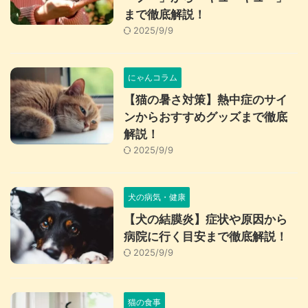
まで徹底解説！
2025/9/9
にゃんコラム
【猫の暑さ対策】熱中症のサイ
ンからおすすめグッズまで徹底
解説！
2025/9/9
犬の病気・健康
【犬の結膜炎】症状や原因から
病院に行く目安まで徹底解説！
2025/9/9
猫の食事