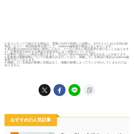
※ 当コンテンツで紹介する商品は、実際に社内で利用した経験と、ECサイトにおける売れ筋
商品・口コミ・商品情報等を基にして、nademo編集部が独自にまとめています。
※ 本記事はnademoが独自に制作しており、メーカー等から商品提供を受けることもあります
が、記事内容や紹介する商品の意思決定には一切関与していません。
※ 記事内で紹介した商品を購入すると、売上の一部がnademoに還元されることがあります。
※ 監修者は掲載情報についての監修のみを行っており、掲載している商品の選定はnademo編
集部で行っております。
※ 掲載している商品の順番に意図はなく、掲載の順番によってランク付けしているものでは
ありません。
おすすめの人気記事