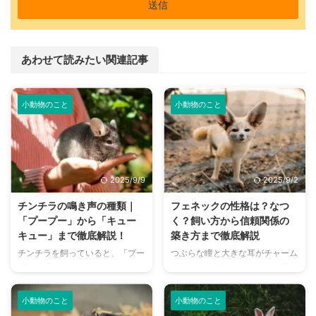
あわせて読みたい関連記事
小動物のこと
小動物のこと
2025/9/9
2025/9/2
チンチラの鳴き声の種類｜
フェネックの性格は？なつ
「プープー」から「キュー
く？飼い方から信頼関係の
キュー」まで徹底解説！
築き方まで徹底解説
チンチラを飼っていると、「プー
つぶらな瞳と大きな耳がチャーム
プー」「キューキュー」など、さ
ポイントのフェネック。その愛ら
まざまな鳴き声が聞こえてくるこ
しい見た目に魅了され、「飼って
とがありますよね。 チンチラは
みたい！」と思う方も多いのでは
小動物のこと
小動物のこと
犬や猫のように鳴き声で感情を表
ないでしょうか。 しかし、フェ