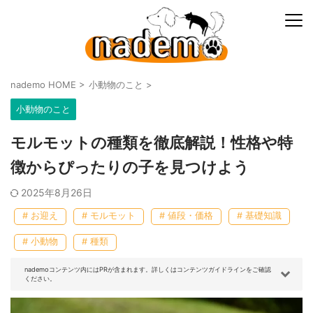
nademo HOME
>
小動物のこと
>
小動物のこと
モルモットの種類を徹底解説！性格や特
徴からぴったりの子を見つけよう
2025年8月26日
# お迎え
# モルモット
# 値段・価格
# 基礎知識
# 小動物
# 種類
nademoコンテンツ内にはPRが含まれます。詳しくはコンテンツガイドラインをご確認
ください。