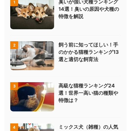
臭いが強い犬種ランキング
1
14選！臭いの原因や犬種の
特徴を解説
飼う前に知ってほしい！手
2
のかかる猫種ランキング13
選と適切な飼育法
高級な猫種ランキング24
3
選！世界一高い猫の種類や
特徴は？
ミックス犬（雑種）の人気
4