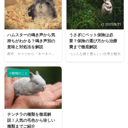
現するため、その鳴き声の意味を
ネックはイヌやネコとは異なる独
理解することは、愛チンチラとの
特な性格を持つため、安易に飼い
関係を深める上で非常に大切で
始めると「こんなはずじゃなかっ
す。 この記事では、チンチラの
た…」と後悔する飼い主さんも少
2025/9/2
2025/8/21
代表的な鳴き声の種類とその意味
なくありません。 この記事で
を詳しく解説します。 さらに、
は、フェネックの性格や生態を深
ハムスターの鳴き声から気
うさぎにペット保険は必
鳴き声からわかるストレスや病気
く掘り下げ、飼い主さんとフェネ
持ちがわかる？鳴き声別の
要？保険の選び方から治療
のサイン、チンチラが鳴く理由を
ックが幸せに暮らすための関係構
意味と対処法を解説
費まで徹底解説
理解して良好な関係を築くための
築方法を詳しく解説します。 彼
夜中、ケージから「キーキー」
つぶらな瞳と愛らしい仕草が魅力
ヒントもご紹介します。 この記
らの行動の裏にある気持ちを理解
「ジージー」といった鳴き声が聞
のうさぎ。最近では、犬や猫に次
事を読んで、愛チンチラの気持ち
し、かけがえのないパートナーと
こえてきて、「何かあったのか
ぐ人気のペットとして、多くの家
をもっと理解し、より良いコミュ
して迎え入れるための参考にして
な？」と心配になったことはあり
庭で愛されています。 しかし、
ニ ...
く ...
小動物のこと
ませんか？ ハムスターは、犬や
「もしもうさぎが病気やケガをし
猫のように感情を表現することが
てしまったら…」と不安に感じる
少ないため、どんな鳴き声にも不
方もいるのではないでしょうか。
安になってしまうかもしれませ
うさぎは、体調を崩しても気づき
ん。しかし、ハムスターの鳴き声
にくい動物であり、いざという時
2025/8/21
には、感情や気持ちが込められて
に高額な治療費がかかることも少
います。 この記事では、ハムス
なくありません。 この記事で
チンチラの種類を徹底解
ターが発する鳴き声の種類とその
は、そんな「もしも」の時に備え
説！人気の毛色から珍しい
意味、そして鳴き声がうるさい時
るペット保険について、必要性か
種類までご紹介