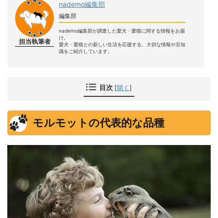
nademo編集部
編集部
nademo編集部が調査した愛犬・愛猫に関する情報をお届
け。
担当執筆者
愛犬・愛猫との新しい生活を応援する、大切な情報や豆知
識をご紹介しています。
目次
[
開く
]
モルモットの代表的な品種