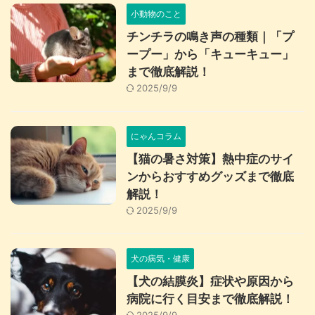
小動物のこと
チンチラの鳴き声の種類｜「プ
ープー」から「キューキュー」
まで徹底解説！
2025/9/9
にゃんコラム
【猫の暑さ対策】熱中症のサイ
ンからおすすめグッズまで徹底
解説！
2025/9/9
犬の病気・健康
【犬の結膜炎】症状や原因から
病院に行く目安まで徹底解説！
2025/9/9