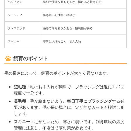
ペルビアン
繊細で臆病な面もあるが、慣れると甘えん坊
シェルティ
落ち着いた性格、穏やか
クレステッド
温厚で落ち着きがある、協調性がある
スキニー
非常に人懐っこく、甘えん坊
飼育のポイント
毛の長さによって、飼育のポイントが大きく異なります。
短毛種
：毛のお手入れが簡単で、ブラッシングは週に1～2回
程度で十分です。
長毛種
：毛が絡まないよう、
毎日丁寧にブラッシング
する必
要があります。毛が長い場合は、定期的なカットも検討しま
しょう。
スキニー
：毛がないため、寒さに弱いです。飼育環境の温度
管理に注意し、冬場は防寒対策が必要です。