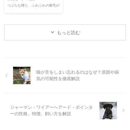
の対処法について解説します。
ら選び方、メリット・デメリッ
つぶらな瞳と、ふわふわの被毛が
目次ハムスターの鳴き声は感情の
ト、そして具体的な治療費の事例
可愛らしいチンチラ。「小動物を
サイン！鳴き声別の意味を解説警
まで、飼い主さんが知っておくべ
飼いたいけど、どんな種類がいる
戒・威嚇している時の鳴き声不
き情報を網羅的に解説します。
んだろう？」と思っている方もい
満・怒り ...
こ ...
るのではないでしょうか。チンチ
もっと読む
ラは、毛色や被毛の質によってさ
まざまな種類がおり、それぞれに
異なる魅力を持っています。 こ
の記事では、スタンダードなチン
チラから、人気の高い種類、そし
て希少な毛色のチンチラまで、そ
れぞれの特徴や性格、飼育のポイ
猫が舌をしまい忘れるのはなぜ？原因や病
ントを詳しくご紹介します。 こ
気の可能性を徹底解説
れからチンチラを家族として迎え
入れたいと考えている方はもちろ
ん、すでに一緒に暮らしている方
も、愛チンチラの新しい一面を発
...
ジャーマン・ワイアーヘアード・ポインタ
ーの性格、特徴、飼い方を解説