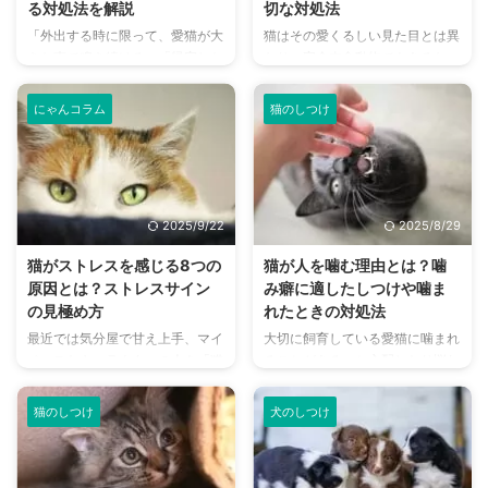
る対処法を解説
切な対処法
「外出する時に限って、愛猫が大
猫はその愛くるしい見た目とは異
きな声で鳴き続ける」「帰宅した
なり、完全肉食動物でもあるた
ら、部屋中が荒らされていたり、
め、鋭い歯が特徴的です。 そん
トイレ以外の場所で粗相をしたり
な猫に甘噛みでもされたら、多少
にゃんコラム
猫のしつけ
している」…猫はクールで自立し
は痛いもの。エスカレートしてい
ていると思われがちですが、実は
くとトラブルの元にもなるため、
飼い主さんと離れることに強い不
適切な対処が飼い主として必要不
安を感じる「分離不安症」になる
可欠です。 甘噛みだからといっ
ことがあります。 もし、愛猫に
て放置していいものではなく、き
2025/9/22
2025/8/29
こうした行動が見られるなら、そ
ちんと直すべき理由があります。
れは「寂しい」「不安だ」という
そこでこの記事では、猫の甘噛み
猫がストレスを感じる8つの
猫が人を噛む理由とは？噛
SOSのサインかもしれません。
に関する疑問を解決し、適切な対
原因とは？ストレスサイン
み癖に適したしつけや噛ま
この記事では、猫の分離不安症の
処法をご紹介します。 この記事
の見極め方
れたときの対処法
原因や症状、そして飼い主さんが
の結論 痛みのない甘噛みであっ
最近では気分屋で甘え上手、マイ
大切に飼育している愛猫に噛まれ
今日からできる具体的な対策方法
たとしても、放置はNGで適切に
ペースなキャラクターの人を「猫
ることがある、と心配したり悩む
を解説します。 この記事の結論
対処すべき 甘噛みには状況によ
系男子」「猫系女子」と呼ぶこと
飼い主さんは意外に多いもので
猫の分離不安症は、飼い主と ...
って理由があるため、なぜ噛むの
もあるようです。 このように、
す。 トラブルを引き起こしてし
か ...
猫のしつけ
犬のしつけ
昔から猫は気まぐれで自由奔放な
まうこともある猫の噛み癖は、甘
性格の象徴とされてきました。
噛みなのかそうでないのか、など
ですが、愛猫との暮らしを経験し
噛むことについて気になる点がた