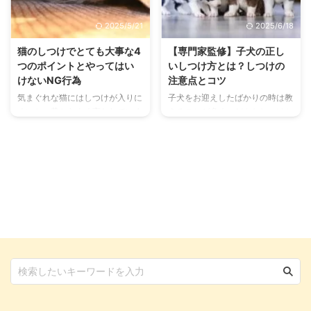
たことのある方なら、愛猫のデリ
くさん。 まずはその理由を詳し
ケートな一面を垣間見たことがあ
く知ってみましょう。病気などの
2025/5/21
2025/6/18
るでしょう。 物音にビックリし
思いがけない理由が隠れている場
て飛び上がる、知らない人が訪ね
合もありますよ。 また猫に噛ま
猫のしつけでとても大事な4
【専門家監修】子犬の正し
てくると物陰に身をひそめる…な
れることで私たちが発症する病気
つのポイントとやってはい
いしつけ方とは？しつけの
ど。 猫はストレスを抱えやす
についても、しっかりチェックし
けないNG行為
注意点とコツ
く、問題行動を起こしたり免疫力
ておきましょう。 これからお迎
気まぐれな猫にはしつけが入りに
子犬をお迎えしたばかりの時は教
が低下して病気を発症したりとい
えしたいと考えている方にも参考
くいと、昔からよく言われていま
えることが多く、どんなしつけか
うセンシティブな面を持ち合わせ
になる内容なので、ぜひこの記事
すが本当でしょうか。 結論から
ら始めれば良いのか迷う飼い主さ
ているのです。 同じように愛猫
を愛猫との快適な生活に役立てて
申しますと、答えはノーです。猫
んも多いのではないでしょうか。
は ...
く ...
にもしつけできますし、ちゃんと
子犬期特有の愛らしさもあって、
しつけないとイタズラや粗相をし
ついつい甘やかしてしまいたくな
て、飼い主さんが困ることに。
ることもありますよね。 しか
それどころか、愛猫自らの生命が
し、家族として一緒に暮らしてい
危うくなるような事態も引き起こ
く以上は社会のマナーを守れない
しかねません。 今回は愛猫と暮
と、飼い主さんはもちろん愛犬自
らしている方、これから猫を飼お
身もトラブルに巻き込まれること
うと思っている方も必読の、猫の
があります。 この記事では、子
しつけを上手に行う具体的なヒン
犬期にとても大切になるしつけに
トが満載です。 この記事の結論
ついて解説しています。愛犬の楽
猫はしつけが難しい動物だが、時
しい暮らしに欠かせないしつけに
間をかければしつけることは可能
ついて、しっかりと知っていきま