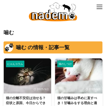
噛む
噛む の情報・記事一覧
にゃんコラム
猫のしつけ
2025/9/2
2025/9/1
猫の分離不安症は治せる？
猫の甘噛みは早めに直すべ
症状と原因、今日からでき
き！甘噛みをする理由と適