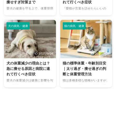
痩せすぎ対策まで
れて行くべき症状
愛犬の健康を守る上で、体重管理
「愛猫が言葉を話せたらいいの
は非常に重要な要素です。「うち
に…」と、思うことがありません
の子、ちょっと太りすぎかな？」
か？特に愛猫の体調が気になると
「痩せすぎは心配ない？」と、愛
きにそう思う飼い主さんは多いの
犬の病気・健康
猫の病気・健康
犬の体重について悩んだことはあ
ではないでしょうか。 猫は野生
りませんか？ 犬の体重は、健康
時代の本能で弱みを見せると捕食
状態を映し出す大切なバロメータ
者に狙われるリスクを高めるた
ーです。肥満も痩せすぎも、さま
め、痛みや体調不良を隠す習性が
ざまな病気のリスクを高めてしま
あります。 そんな愛猫の体調を
2025/9/26
2025/8/27
う可能性があります。 この記事
知るバロメーターが体重の変化で
では、愛犬の適正体重を知る方法
す。特に体重減少は愛猫の体調変
犬の体重減少の理由とは？
猫の標準体重・年齢別目安
から、肥満や痩せすぎの原因と対
化を知る上で非常に重要なサイン
急に痩せる原因と病院に連
｜太り過ぎ・痩せ過ぎの判
策、さらには健康的な体重を維持
と言えます。 体重減少は愛猫の
れて行くべき症状
断と体重管理方法
するための食事や運動のポイント
病気や潜在的な健康問題を示すこ
愛犬の体重減少は健康に影響を与
猫は多種多様な猫種がいますが、
まで、具体的な情報をご紹介しま
とがありますので、その原因や対
える重要なサインです。 食欲が
それぞれに基準となる平均体重が
す。 あなたの愛犬がいつまでも
処法についてご説明しましょう。
ありながら体重が減る場合、不適
あることはご存知でしょうか。
元気で、健やかな毎日を送るため
この記事の結論 愛猫の体重減少
切な食事内容や運動過多、または
週齢や月齢に応じて必要な摂取カ
...
が ...
ストレスなどが関わっていること
ロリーも違うために、体重管理は
があります。加えて、病気が原因
健康を維持するための重要な要素
で体重が減少することも。 この
になります。 体重の変動は病気