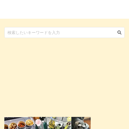
ような状態に気づいたら様子見を
を早期発見するためにも体重の管
するのではなく、獣医師による早
理は欠かせません。 今回は理想
急な対応が求められます。 この
的な体型の見分け方と、太り過ぎ
記事では犬の体重減少に関する原
や痩せ過ぎの時の改善方法につい
因や症状、改善策について詳しく
てご説明します。 この記事の結
解説し、愛犬の体重減少に対処で
論 猫は年齢によって適正体重が
きるようにしておきましょう。
あるため、ひとつの目安にしてみ
この記事の結論 食欲がある場合
る 日頃から体重を管理すること
でも体重が減少することはあるた
で、目に見えない病気の予兆を発
め、定期的に体重測定をする 原
見できる 太り過ぎや痩せ過ぎは
...
...