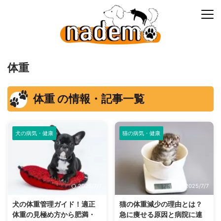
体重
体重 の情報・記事一覧
犬の病気・健康
猫の病気・健康
2025/7/7
2025/7/7
犬の体重管理ガイド！適正
猫の体重減少の理由とは？
体重の見極め方から肥満・
急に痩せる原因と病院に連