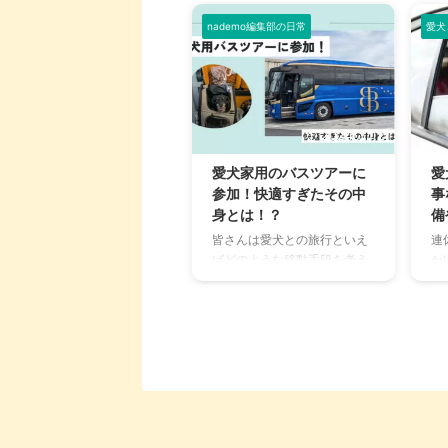
nademo編集部の日常
愛犬
2024/3/12
愛犬家用のバスツアーに
愛
参加！快適すぎたその中
事
身とは！？
備
皆さんは愛犬との旅行といえ
連
ばどのような移動手段を考え
か
ますか？多くの方は自家用車
か
での移動や、ペットキャリー
ね
に乗せて公共交通機関で移動
の
する方も多いのではないでし
て
ょうか？ 愛犬との思い出はい
機
っぱい残したい一方で、どう
そ
しても行き帰りの車の運転が
行
大変だったり、公共交通機関
物
では周りのお客さんへの配慮
点