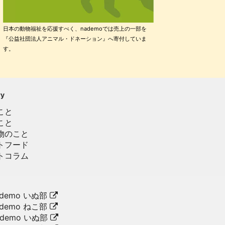
日本の動物福祉を応援すべく、nademoでは売上の一部を
『公益社団法人アニマル・ドネーション』へ寄付していま
す。
ry
こと
こと
物のこと
トフード
トコラム
demo いぬ部
demo ねこ部
ademo いぬ部