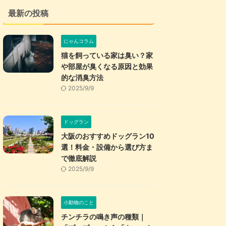
最新の投稿
にゃんコラム
猫を飼っている家は臭い？家
や部屋が臭くなる原因と効果
的な消臭方法
2025/9/9
ドッグラン
大阪のおすすめドッグラン10
選！料金・設備から選び方ま
で徹底解説
2025/9/9
小動物のこと
チンチラの鳴き声の種類｜