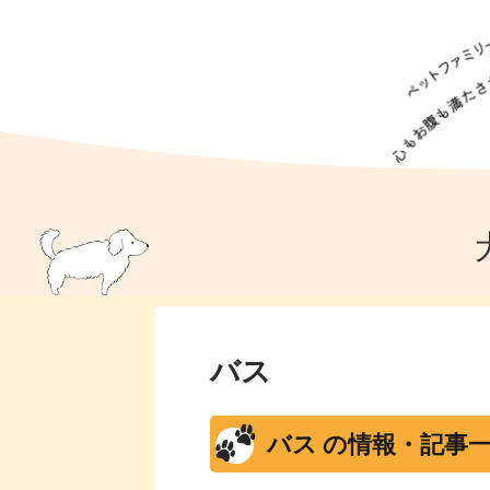
犬の食事
猫の食事
ドッグフード
犬種
猫種
キャッ
犬
猫
犬のこと
猫のこと
ペットフー
犬のしつけ
猫のしつけ
犬のアイ
猫のアイ
バス
バス の情報・記事