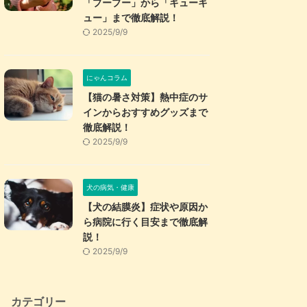
「プープー」から「キューキ
ュー」まで徹底解説！
2025/9/9
にゃんコラム
【猫の暑さ対策】熱中症のサ
インからおすすめグッズまで
徹底解説！
2025/9/9
犬の病気・健康
【犬の結膜炎】症状や原因か
ら病院に行く目安まで徹底解
説！
2025/9/9
カテゴリー