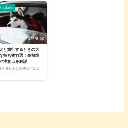
とお出かけ
2026/5/20
犬と旅行するときの大
な持ち物11選！事前準
や注意点を解説
休や夏休みに家族旅行に出
ける際、愛犬も一緒にお出
けできると嬉しいですよ
。 最近は、ペット同伴OK
宿泊施設や商業施設も増え
きていますので、出かける
会も増えてきているはず。
こで本記事では、愛犬と旅
に出かける際の大事な持ち
や、事前準備に加えて注意
までを解説。 全国各地のペ