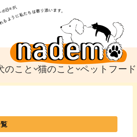
犬のこと
猫のこと
ペットフード
トフード
のお迎え
のお迎え
犬の飼育費・値段
猫の飼育費・値段
なでもごはん
犬の病気・健康
猫の病気・健康
ド
テム
テム
愛犬とお出かけ
愛猫とお出かけ
愛犬とのお別れ
愛猫とのお別れ
わ
に
一覧