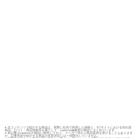
※ 当コンテンツで紹介する商品は、実際に社内で利用した経験と、ECサイトにおける売れ筋
商品・口コミ・商品情報等を基にして、nademo編集部が独自にまとめています。
※ 本記事はnademoが独自に制作しており、メーカー等から商品提供を受けることもあります
が、記事内容や紹介する商品の意思決定には一切関与していません。