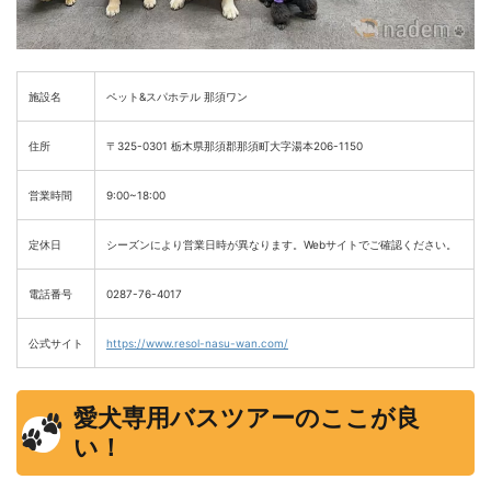
施設名
ペット&スパホテル 那須ワン
住所
〒325-0301 栃木県那須郡那須町大字湯本206-1150
営業時間
9:00~18:00
定休日
シーズンにより営業日時が異なります。Webサイトでご確認ください。
電話番号
0287-76-4017
公式サイト
https://www.resol-nasu-wan.com/
愛犬専用バスツアーのここが良
い！