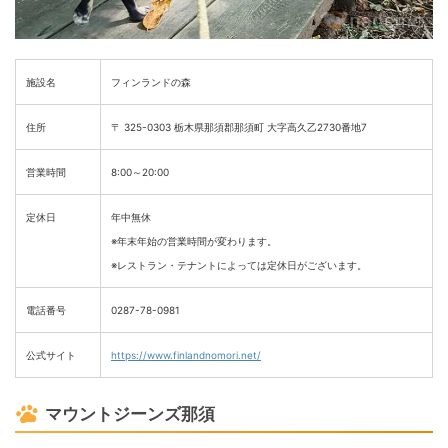
施設名
フィンランドの森
住所
〒 325-0303 栃木県那須郡那須町 大字高久乙2730番地7
営業時間
8:00～20:00
定休日
年中無休
※年末年始の営業時間が変わります。
※レストラン・テナントによっては定休日がございます。
電話番号
0287-78-0981
公式サイト
https://www.finlandnomori.net/
マウントジーンズ那須