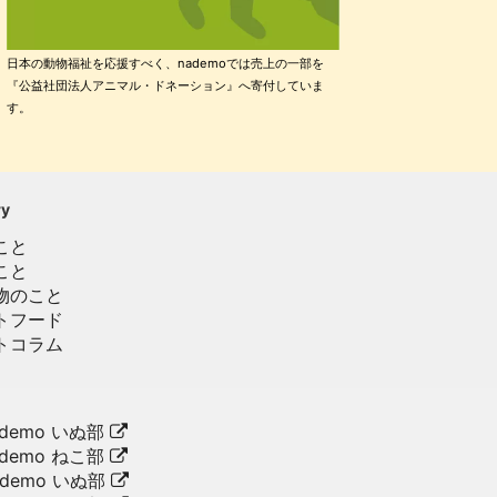
日本の動物福祉を応援すべく、nademoでは売上の一部を
『公益社団法人アニマル・ドネーション』へ寄付していま
す。
ry
こと
こと
物のこと
トフード
トコラム
demo いぬ部
demo ねこ部
ademo いぬ部