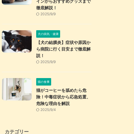
インからおすすめグッズまで
徹底解説！
2025/9/9
犬の病気・健康
【犬の結膜炎】症状や原因か
ら病院に行く目安まで徹底解
説！
2025/9/9
猫の食事
猫がコーヒーを舐めたら危
険！中毒症状から応急処置、
危険な理由を解説
2025/9/4
カテゴリー