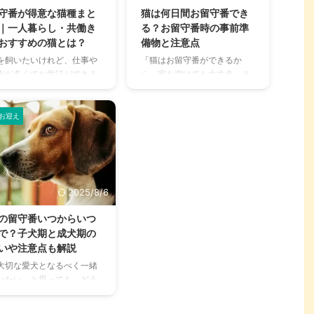
、プロの視点から詳しく解
すし、猫もストレスなく留守
守番が得意な猫種まと
猫は何日間お留守番でき
します。 もう旅行のたびに
番することができます。 この
｜一人暮らし・共働き
る？お留守番時の事前準
む必要はありません。愛犬
記事では、猫の旅行中の留守
おすすめの猫とは？
備物と注意点
飼い主さんもハッピーにな
番を成功させるための心構え
を飼いたいけれど、仕事や
「猫はお留守番ができるか
る最適な方法を見つけまし
から具体的な方法まで、詳し
出が多くてお世話ができる
ら、家を空けても大丈夫」そ
う。 この記事の結論 愛犬と
く解説します。大切な愛猫の
不安…。そんな方にぴった
んな風に考えている方も多い
旅行は事前の健康チェック
ために、今できることを一緒
なのが「留守番が得意な
のではないでしょうか？ 確か
持ち物準備が必須であり、
に確認していきましょう。 こ
」です。 実は猫のなかに
に野生時代から単独行動をし
お迎え
動手段に応じた安全対策が
の記事の結論 短期なら自宅、
、人の手がなくても落ち着
てきた猫は、集団生活をして
 愛犬 ...
長期は ...
て過ごせる性格の猫種が存
きた犬と比べてお留守番が得
します。 本記事では、留守
意です。 しかしながら、近年
が得意な猫の特徴やおすす
は飼い主と離れることに不安
の猫種、飼う際の注意点ま
を感じる猫も増えてきていま
2025/8/6
詳しく紹介します。 忙しい
す。ちゃんと準備してから出
日でも安心して猫との生活
かけないと、イタズラでスト
の留守番いつからいつ
楽しみたい方は、ぜひ参考
レスを発散させようとした
で？子犬期と成犬期の
してください。 この記事の
り、そのまま懐かなくなって
いや注意点も解説
論 留守番が得意な猫は、単
しまうことも。 こちらの記事
大切な愛犬となるべく一緒
で過ごす時間を苦にせず、
では愛猫に安心してお留守番
いたい」と思っても、どう
化も受け入れやすい猫 アメ
してもらう方法について解説
ても留守番をさせなければ
カンショートヘアや、サイ
しています。 猫を飼っている
らないシーンは出てきま
リアン、ペルシャなどが代
けれど家を空けることが多い