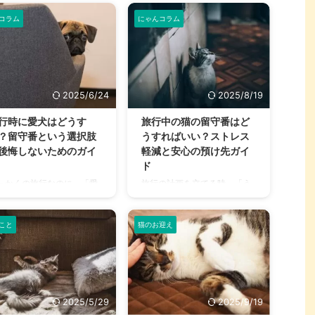
コラム
にゃんコラム
2025/6/24
2025/8/19
行時に愛犬はどうす
旅行中の猫の留守番はど
？留守番という選択肢
うすればいい？ストレス
後悔しないためのガイ
軽減と安心の預け先ガイ
ド
っかくの旅行なのに、「愛
旅行の計画を立てる時、「う
をどうしよう…」と悩んで
ちの猫、どうしよう？」と頭
ませんか？大切な家族の一
を悩ませる飼い主さんは少な
こと
猫のお迎え
である愛犬を置いていくの
くありません。 特に猫は環境
心苦しいですし、一緒に連
の変化に敏感なため、旅行中
て行くにも何かと準備が必
の留守番や預け先について不
です。 この記事では、旅行
安を感じるのは当然のことで
心ゆくまで楽しむための準
しょう。 しかし、適切な準備
と、やむを得ず留守番させ
と対策を講じれば、飼い主さ
2025/5/29
2025/9/19
場合の安心できる選択肢
んも安心して旅行を楽しめま