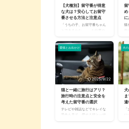
「うちの子は甘えん坊だか
を
【犬種別】留守番が得意
留
ら」と軽く考えてしまう飼い
説
な犬は？安心してお留守
め
主さんもいるかもしれません
悩
番させる方法と注意点
に
が、分離不安症は犬にとって
も
「うちの子、お留守番ちゃん
猫
大きな苦痛であり、放置する
れ
とできるかな…。」お仕事や
外
と行動が悪化するだけでな
ょ
外出の際、愛犬をお家に一人
か
く、健康にも悪影響を及ぼす
の
きりにすることに不安を感じ
り
可能性があります。この記事
と
る飼い主さんは多いのではな
猫
愛猫とお出かけ
犬の
では、犬の分離不安症につ ...
移
いでしょうか。 犬種によって
は
重要
性格や特性は異なりますが、
い
留守番が得意とされる犬には
在
いくつかの共通点がありま
番
す。 この記事では、どんな犬
め
2025/9/22
種が留守番に向いているの
で
か、そしてどんな犬でも安全
毎
猫と一緒に旅行はアリ？
犬
に、安心して留守番できるよ
を
旅行時の注意点と安全を
ま
う、飼い主さんができる準備
に
考えた留守番の選択
違
やトレーニング方法、留守番
結
テレビや雑誌などでキレイな
「
中の注意点までを網羅的にご
独
景色を見て、愛する猫と一緒
に
紹介します。 この記事を読ん
変
に旅行に出かけたいと考える
し
で、愛犬との留守番の時間を
リ
人は多いでしょう。 実際に動
な
より穏やかなものにしましょ
ベ