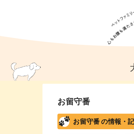
犬の食事
猫の食事
ドッグフード
犬種
猫種
キャッ
犬
猫
犬のこと
猫のこと
ペットフー
犬のしつけ
猫のしつけ
犬のアイ
猫のアイ
お留守番
お留守番 の情報・