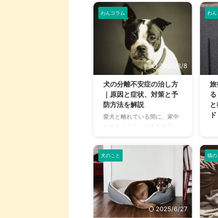
わんコラム
わん
2025/8/8
犬の分離不安症の治し方
旅
｜原因と症状、対策と予
る
防方法を解説
と
ド
愛犬と離れている間に、家中
をめちゃくちゃにされたり、
せ
激しく吠え続けたり、窓をカ
犬
リカリと引っ掻いていた
い
り……。そうした行動は、もし
犬のこと
猫の
員
かしたら「分離不安症」かも
は
しれません。分離不安症と
れ
は、飼い主と離れることに強
要
い不安やストレスを感じるこ
を
とで、問題行動を引き起こし
備
2025/6/27
てしまう状態のことです。
る