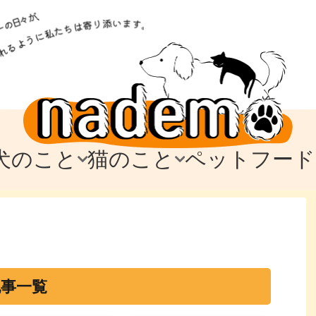
犬のこと
猫のこと
ペットフード
トフード
のお迎え
のお迎え
犬の飼育費・値段
猫の飼育費・値段
なでもごはん
犬の病気・健康
猫の病気・健康
ド
テム
テム
愛犬とお出かけ
愛猫とお出かけ
愛犬とのお別れ
愛猫とのお別れ
わ
に
記事一覧