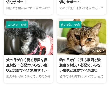
切なサポート
切なサポート
目は生き物が過ごす日常生活の中
犬の失明は、飼い主さんにとって
で、とても重要な役割を持ってい
も愛犬にとっても非常にショック
る器官のひとつです。 それは猫
な出来事です。 加齢が原因だと
も例外ではなく、仮に失明してし
思われがちな失明ですが、若い年
犬の病気・健康
猫の病気・健康
まうことになると生活は大きく変
齢の犬にもリスクはあります。
わってくることでしょう。 さま
本記事では、犬が失明してしまう
ざまな理由で視覚に障害がでた
原因や気を付けたい病気をご紹介
り、怪我や病気などによって最悪
しています。 失明したときのサ
失明してしまうこともあります。
ポート方法にも触れているので、
2025/10/27
2025/7/7
この記事では失明リスクの軽減
愛犬の視力低下が気になる人は参
や、失明した猫のサポートについ
考にしてみてください。 この記
犬の目が白く濁る原因を徹
猫の目が白く濁る原因と緊
て解説します。 この記事の結論
事の結論 犬の失明は年齢に関係
底解説！心配のいらない症
急度を解説！心配のいらな
猫の失明の原因は、怪我の他に病
なくリスクがあるため、幅広い年
状と受診すべき緊急サイン
い症状と受診すべき症状
気による続発や脳が関係している
代で注意すべき 目、視神経、脳
愛犬の目が白く濁っているのを確
愛猫の目の異常については、顔で
失明すると日常の行動に変化が見
のいずれかの機能に問題が生じる
認したら、「なにかの病気なので
あるためにほかの部位よりも目に
られる一方、気づきづらいことも
と、失明に繋がりやすい 失明後
はないか？」と感じることでしょ
する機会が多いはず。そんなとき
ある 失明後でも飼い主がサポ ...
に安全に暮らしていくには、飼い
う。 異変があればそれは当然、
に「目が白く濁っているかも」と
...
病気である可能性もありますが、
感じることもあるでしょう。 特
そうでない可能性もあります。
に中高齢期においてはさまざまな
いつ頃から発生しているのか、そ
体の不調が出てくる頃で、目の白