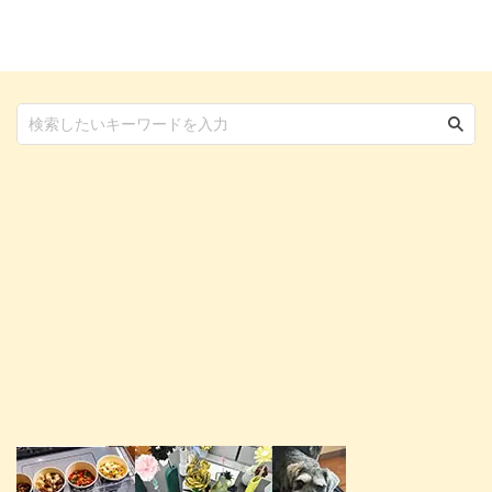
れが緊急を要するものなのかを理
濁についても中高齢期に多くなり
解しておくことは、飼い主さんの
ます。 ではどんな原因で目が白
安心感にも繋がります。 どんな
く濁るものなのか、病気なのか、
原因で目が白く濁ることがあるの
治療は必要なのか、といった疑問
か、考えられる病気や受診の目安
についてお答えをまとめました。
などをまとめました。 この記事
この記事の結論 猫の目が白く濁
の結論 犬の目が白く濁っている
る原因としてもっとも多いもの
場合でも、必ずしも白内障とは言
が、加齢による核硬化症というも
えない 目が白く濁る原因には、
の 病気によって目が白く濁ると
加齢や外傷、遺伝や病気などさま
きには、外傷や感染症などが原因
...
...