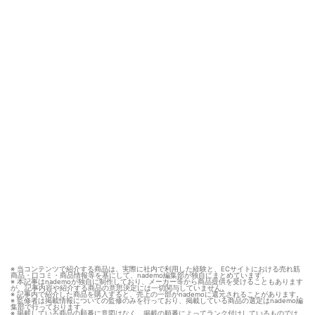
※ 当コンテンツで紹介する商品は、実際に社内で利用した経験と、ECサイトにおける売れ筋
商品・口コミ・商品情報等を基にして、nademo編集部が独自にまとめています。
※ 本記事はnademoが独自に制作しており、メーカー等から商品提供を受けることもあります
が、記事内容や紹介する商品の意思決定には一切関与していません。
※ 記事内で紹介した商品を購入すると、売上の一部がnademoに還元されることがあります。
※ 監修者は掲載情報についての監修のみを行っており、掲載している商品の選定はnademo編
集部で行っております。
※ 掲載している商品の順番に意図はなく、掲載の順番によってランク付けしているものでは