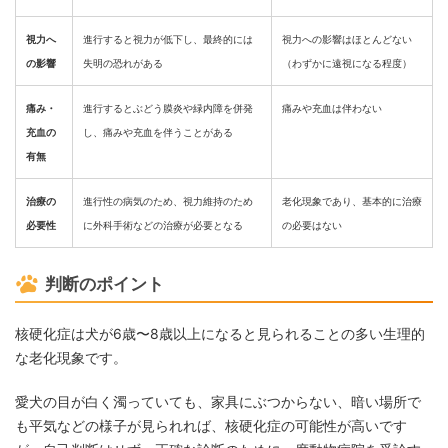
視力へ
進行すると視力が低下し、最終的には
視力への影響はほとんどない
の影響
失明の恐れがある
（わずかに遠視になる程度）
痛み・
進行するとぶどう膜炎や緑内障を併発
痛みや充血は伴わない
充血の
し、痛みや充血を伴うことがある
有無
治療の
進行性の病気のため、視力維持のため
老化現象であり、基本的に治療
必要性
に外科手術などの治療が必要となる
の必要はない
判断のポイント
核硬化症は犬が6歳〜8歳以上になると見られることの多い生理的
な老化現象です。
愛犬の目が白く濁っていても、家具にぶつからない、暗い場所で
も平気などの様子が見られれば、核硬化症の可能性が高いです