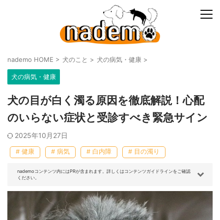
nademo HOME
>
犬のこと
>
犬の病気・健康
>
犬の病気・健康
犬の目が白く濁る原因を徹底解説！心配
のいらない症状と受診すべき緊急サイン
2025年10月27日
# 健康
# 病気
# 白内障
# 目の濁り
nademoコンテンツ内にはPRが含まれます。詳しくはコンテンツガイドラインをご確認
ください。