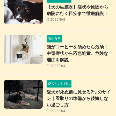
【犬の結膜炎】症状や原因から
病院に行く目安まで徹底解説！
2025/9/9
猫の食事
猫がコーヒーを舐めたら危険！
中毒症状から応急処置、危険な
理由を解説
2025/9/4
愛犬とのお別れ
愛犬が死ぬ前に見せる7つのサイ
ン｜看取りの準備から後悔しな
い過ごし方
2025/9/4