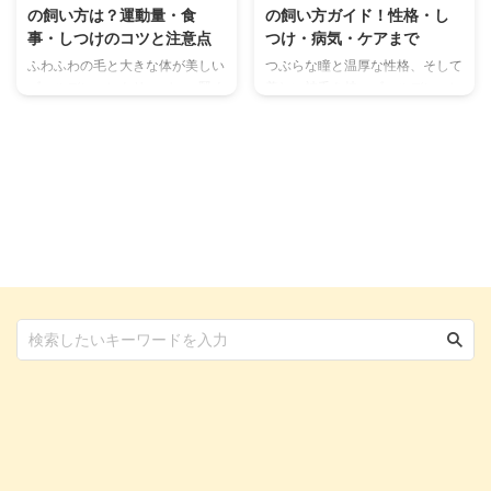
の飼い方は？運動量・食
の飼い方ガイド！性格・し
事・しつけのコツと注意点
つけ・病気・ケアまで
ふわふわの毛と大きな体が美しい
つぶらな瞳と温厚な性格、そして
ゴールデン・レトリーバー。賢く
美しい被毛を持つゴールデン・レ
明るい性格で、家庭犬はもちろん
トリーバー。「いつかゴールデン
警察犬や盲導犬、介助犬などさま
を飼いたい！」と憧れている方も
ざまな分野で活躍していますね。
多いのではないでしょうか。 彼
大型犬ですが、小型犬が人気な日
らはまさに「黄金の魂」を持つ犬
本においても人気の犬種で、一度
種で、その優しさと賢さから世界
はお迎えしてみたい犬種ではない
中で愛されています。家庭犬とし
でしょうか。 この記事ではゴー
て、また盲導犬やセラピー犬とし
ルデン・レトリーバーの一般的な
ても活躍するゴールデン・レトリ
性質や特徴のほか、かかりやすい
ーバーですが、彼らと幸せに暮ら
病気やお世話の際のポイントにつ
すためには、その特性を深く理解
いてまとめています。 ゴールデ
し、適切な飼育環境やケアを提供
ン・レトリーバーをお迎えした
することが不可欠です。 この記
い！という方の参考になれば幸い
事では、ゴールデン・レトリーバ
です。 この記事の結論 ゴールデ
ーの魅力から、寿命、飼い方のポ
ン・レトリーバーは大型犬の中 ...
イント、必要なしつけ、注意した
...