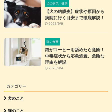
犬の病気・健康
【犬の結膜炎】症状や原因から
病院に行く目安まで徹底解説！
2025/9/9
猫の食事
猫がコーヒーを舐めたら危険！
中毒症状から応急処置、危険な
理由を解説
2025/9/4
カテゴリー
犬のこと
猫のこと