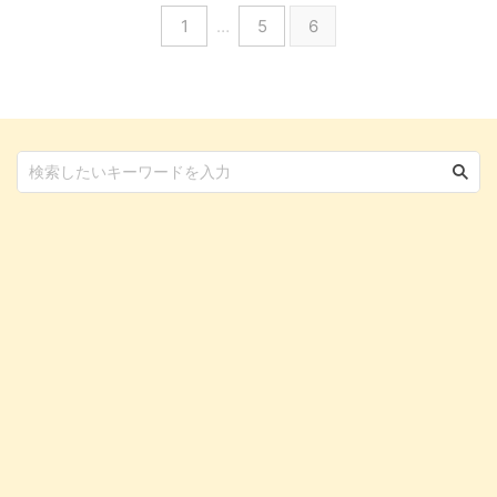
さんと愛犬が立ち寄って、スタッ
1
…
5
6
フと交流したりするアットホーム
なホテルです。 2023年1月オー
プンと、新しいこのホテルには、
ほかではあまり見られない取り組
みがあちこちにありました。 愛
犬も飼い主さんも大満足の、心の
こもったおもてなしが自慢の犬用
ペットホテルとは。代表取締役の
浅井晴貴さんにお話をうかがいま
した。 わんちゃんたちの遊 ...