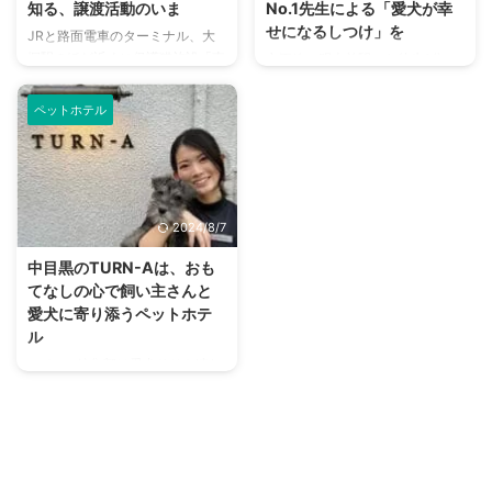
知る、譲渡活動のいま
No.1先生による「愛犬が幸
せになるしつけ」を
JRと路面電車のターミナル、大
塚駅のほど近くに保護猫施設「東
京王線・明大前駅から徒歩1分の
京キャットガーディアン」はあり
場所にあるパピーラブを訪ねまし
ます。 保護猫施設として長い歴
た。ここはパピーから成犬までし
ペットホテル
史をもつ東京キャットガーディア
つけを行なっている施設です。
ンには東京近郊から、保護された
プログラムはマンツーマンレッス
猫が集まり心や身体のケアを受け
ンやグループレッスンをはじめ、
たあと譲渡が行われています。
日帰りで学ぶパピーようちえん、
にゃんこたちが保護されケアを受
学びを深めるお泊まりトレーニン
2024/8/7
け、譲渡に至る様子や施設の日常
グ、ドッグダンスレッスンやトリ
などについて聞いてきました。
ック学習など多彩。ドッグホテ
中目黒のTURN-Aは、おも
2008年から猫の保護・譲渡活動
ル、トリミングサロンとしても利
てなしの心で飼い主さんと
などを続ける東京キャットガーデ
用できます。 好評のようちえん
愛犬に寄り添うペットホテ
ィアン 設立から15年、保護・譲
を拡充しようと移転したばかりの
ル
渡活動団体としては老舗の東京キ
パピーラブで、プログラムやお店
nademo編集部は愛犬リリを連れ
ャットガーディアン。 野良猫の
の日常などについて伺いました。
て、中目黒のペットホテル
保護活動をしていた地元ボラ ...
愛犬を預けることに付加価値を
「TURN-A」へおじゃましまし
宿泊や日中預かりなどで、愛犬を
た。 オープンスペースがガラス
...
張りで宿泊犬たちの遊ぶ様子が見
られるからか、お散歩中のご近所