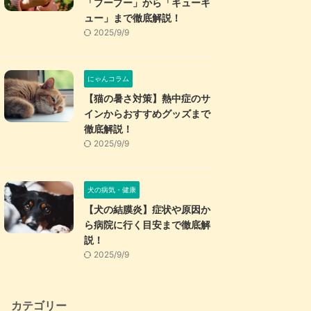
「プープー」から「キューキ
ュー」まで徹底解説！
2025/9/9
にゃんコラム
【猫の暑さ対策】熱中症のサ
インからおすすめグッズまで
徹底解説！
2025/9/9
犬の病気・健康
【犬の結膜炎】症状や原因か
ら病院に行く目安まで徹底解
説！
2025/9/9
カテゴリー