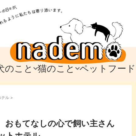
犬のこと
猫のこと
ペットフード
トフード
のお迎え
のお迎え
犬の飼育費・値段
猫の飼育費・値段
なでもごはん
犬の病気・健康
猫の病気・健康
ド
ホテル
>
テム
テム
愛犬とお出かけ
愛猫とお出かけ
愛犬とのお別れ
愛猫とのお別れ
わ
に
は、おもてなしの心で飼い主さん
ットホテル