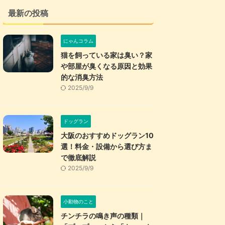
最新の投稿
にゃんコラム
猫を飼っている家は臭い？家
や部屋が臭くなる原因と効果
的な消臭方法
2025/9/9
ドッグラン
大阪のおすすめドッグラン10
選！料金・設備から選び方ま
で徹底解説
2025/9/9
小動物のこと
チンチラの鳴き声の種類｜