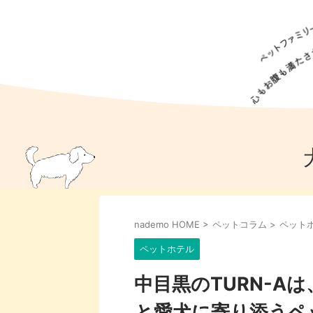
犬の食事
猫の食事
ドッグフード
犬種
猫種
キャッ
犬
猫
犬のこと
猫のこと
ペットフー
nademo HOME
>
ペットコラム
>
ペット
犬のしつけ
猫のしつけ
犬のアイ
猫のアイ
ペットホテル
中目黒のTURN-A
と愛犬に寄り添うペ