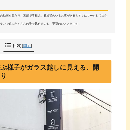
物の動画を見たり、近所で看板犬、看板猫のいるお店があるとすぐにマークして出か
ランで遊ぶたくさんの子を眺めるのも、至福のひとときです。
目次
[
開く
]
遊ぶ様子がガラス越しに見える、開
くり