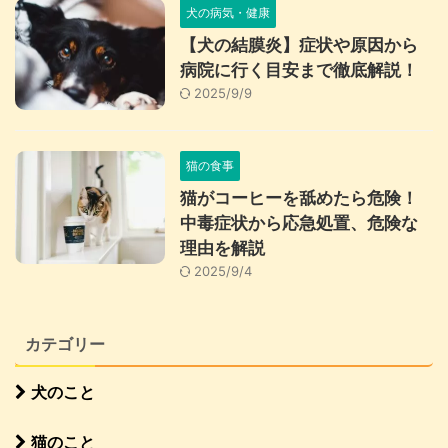
犬の病気・健康
【犬の結膜炎】症状や原因から
病院に行く目安まで徹底解説！
2025/9/9
猫の食事
猫がコーヒーを舐めたら危険！
中毒症状から応急処置、危険な
理由を解説
2025/9/4
カテゴリー
犬のこと
猫のこと