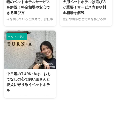
猫のペットホテルサービス
犬用ペットホテルは選び方
を解説！料金相場や安心で
が重要！サービス内容や料
きる選び方
金相場を解説
猫を飼っているご家庭で、お仕事
旅行や出張などで家をあける際、
や旅行、外出などで家を不在にす
一緒にいられれば問題ありません
るとなると、まず頭に浮かぶのが
が、気になるのは留守番しなけれ
「猫のお世話をどうしよう？」で
ばいけない愛犬のこと。 お世話
ペットホテル
はないでしょうか？ そのような
を頼める人が身近にいれば問題あ
ときに選択肢のひとつとして浮か
りませんが、一人暮らしだったり
ぶのが猫のペットホテル。飼い主
近くに頼れる人がいなかったりす
としては大切な猫を預けるので、
る際は大変ですよね。 そんなと
安心できるペットホテルを選びた
きに役に立つのが、ペットホテル
2024/8/7
いと思いますよね。 預けるとど
です。 初めて利用する人にとっ
のようにお世話をしてもらえるの
てはどんな場所なのか、どのよう
中目黒のTURN-Aは、おも
か、料金はいくらくらいなのでし
に選べばよいのかなど、不安も多
てなしの心で飼い主さんと
ょうか。この記事では、猫のペッ
いことでしょう。 そこで今回
愛犬に寄り添うペットホテ
トホテルのサービス内容や料金の
は、ペットホテルのサービス内容
ル
目安、選び方などを解説します。
や選び方などをご紹介します。こ
nademo編集部は愛犬リリを連れ
この記事の結論 猫は「家につ
れから旅行・出張などの予定があ
て、中目黒のペットホテル
く」と言われるほどで、自宅以外
る人は、ぜひ参考にしてみてくだ
「TURN-A」へおじゃましまし
...
さ ...
た。 オープンスペースがガラス