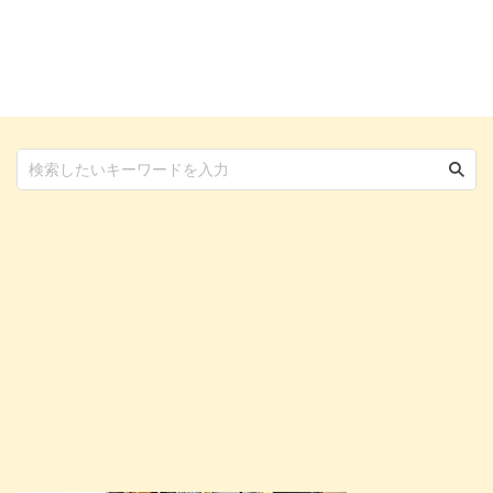
張りで宿泊犬たちの遊ぶ様子が見
られるからか、お散歩中のご近所
さんと愛犬が立ち寄って、スタッ
フと交流したりするアットホーム
なホテルです。 2023年1月オー
プンと、新しいこのホテルには、
ほかではあまり見られない取り組
みがあちこちにありました。 愛
犬も飼い主さんも大満足の、心の
こもったおもてなしが自慢の犬用
ペットホテルとは。代表取締役の
浅井晴貴さんにお話をうかがいま
した。 わんちゃんたちの遊 ...