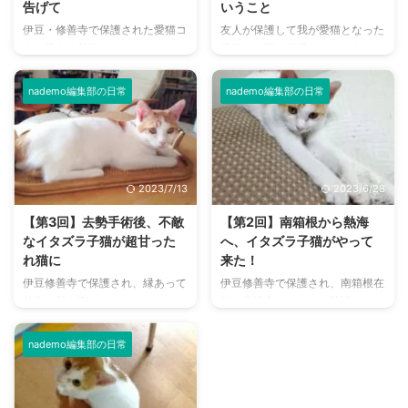
告げて
いうこと
伊豆・修善寺で保護された愛猫コ
友人が保護して我が愛猫となった
ウと暮らす熱海のマンションは、
子猫は、実は保護されたときから
ベランダ側の窓から陽光がいっぱ
猫風邪キャリアでした。 それに
いに差し込み、海が望めました。
ついては前もって保護主の友人か
nademo編集部の日常
nademo編集部の日常
コウも、春は窓辺の下の満開の
ら聞かされ、獣医師からも猫風邪
桜、夏は波間に浮かぶヨットやカ
には特効薬がないことも伺ってい
モメ、秋は海面に映る月、冬は水
ました。 ですから、かなりの覚
平線から昇る朝日を眺めながら過
悟を持ってお迎えしたつもりでし
ごしていました。 そんなコウの
たが、予測しない事態も発生
2023/7/13
2023/6/28
楽しみを奪うのは非常に心苦しか
し…。 子猫がクシャミすると動物
ったのですが、仕事のため、私は
病院へ飛んだ日々 猫風邪の原因
【第3回】去勢手術後、不敵
【第2回】南箱根から熱海
東京へ戻る決心をしました。 愛
となるウイルスは、カリシウイル
なイタズラ子猫が超甘った
へ、イタズラ子猫がやって
猫との生活費をどうする？ 伊豆
スとヘルペスウイルスの2種類。
れ猫に
来た！
地方の旅行ムックの取材で1泊2日
愛猫コウの場合は後者でした。
伊豆修善寺で保護され、縁あって
伊豆修善寺で保護され、南箱根在
の留守中、預け先のお宅でコウが
母猫がキャリアだと胎内で子猫が
熱海の我が家へやってきたコウ。
住の保護主Mさんにお世話された
飲まず食わずの籠城事件を起こ
感染するというケースも多いそう
大胆不敵なイタズラを繰り返しな
ハチワレ茶白の子猫。 縁あっ
し、私は泊りがけの仕事を諦める
で、どうやらコウもそうだったよ
がら、ノビノビスクスク成長して
て、熱海の我が家へお迎えするこ
...
う ...
nademo編集部の日常
いきました。 そして、生後6ヶ月
とになりました。 子猫の成長は
を過ぎる頃、保護主Mさんのすす
想像以上にスピーディで、手足が
めもあって去勢手術をすることに
伸び、ジャンプ力もついてきまし