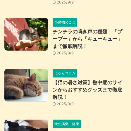
2025/9/9
小動物のこと
チンチラの鳴き声の種類｜「プ
ープー」から「キューキュー」
まで徹底解説！
2025/9/9
にゃんコラム
【猫の暑さ対策】熱中症のサイ
ンからおすすめグッズまで徹底
解説！
2025/9/9
犬の病気・健康