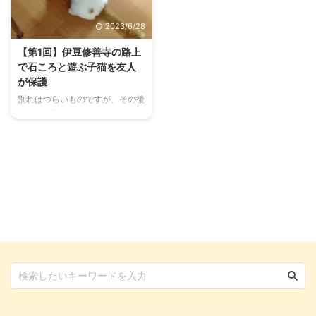
なりました。 失うものができて
た。 それに伴い、大胆不敵ぶり
恐怖心が芽生えた愛猫 「貧乏怖
を発揮！子猫の思わぬイタズラに
2023/6/28
いものなし」という諺がありま
振り回される毎日が始まりまし
す。失うものがない人には怖いも
た。 ひとりでお留守番できる？
【第1回】伊豆修善寺の路上
のなど何もないという意味だそう
後ろ髪を引かれつつ出勤 お迎え
で石ころと遊ぶ子猫を友人
です。 お迎えしたばかりの頃の
して1ヶ月目くらいのコウ 子猫に
が保護
コウは、まさに怖いものなし。や
倖（コウ）と名前をつけ、熱海の
別れはつらいものですが、その後
りたい放題イタズラしまくる傍若
我が家へお迎えしたその翌月。
には必ず新しい出会いがありま
無人な子猫でした。 そんなコウ
私は朝7時20分という出社時間の
す。 愛猫コウは、私が20年以上
にも、どうやら失いたくないも ...
早い勤め先に勤務することが決ま
連れ添った夫との別れの後、我が
...
家にやってきました。 今ではパ
ートナー…というより、リモート
で働く私の「在宅部長」よろし
く、毎日厳しくスケジュールを管
理しています。 そんなコウです
が、これまで保護主さん宅から熱
海の我が家、熱海から東京の仮住
まい、東京から神奈川の現在宅
と、3回の引越しを経験。 猫は環
境の変化を嫌うので、転居に当た
ってはいろいろと気を遣い、準備
しなければいけないこともありま