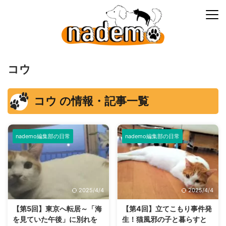
コウ
コウ の情報・記事一覧
nademo編集部の日常
nademo編集部の日常
2025/4/4
2025/4/4
【第5回】東京へ転居～「海
【第4回】立てこもり事件発
を見ていた午後」に別れを
生！猫風邪の子と暮らすと