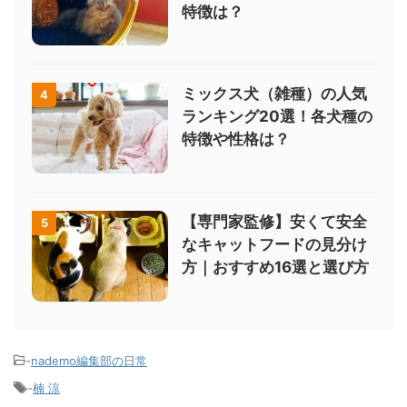
特徴は？
ミックス犬（雑種）の人気
4
ランキング20選！各犬種の
特徴や性格は？
【専門家監修】安くて安全
5
なキャットフードの見分け
方｜おすすめ16選と選び方
-
nademo編集部の日常
-
楠 涼