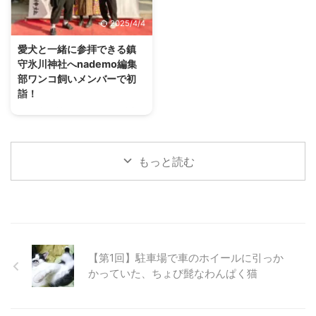
盛況イベントのレポートをお届け
プランをご紹介していきます。
2025/4/4
します。 インターペットとは ペ
愛犬と浅草を散策するルートにつ
ットにまつわるフードやグッズの
いて 今回は効率よく回るため、
愛犬と一緒に参拝できる鎮
展示会・インターペットは、国内
上記のルートで愛犬と浅草を散策
守氷川神社へnademo編集
最大のペットイベントです。「人
して行きます。 お車の方は、近
部ワンコ飼いメンバーで初
とペットの豊かな暮らし」をテー
くに雷門地下駐車場がありますの
詣！
マに毎年、開催されています。
で（上記画像、緑の箇所）ここに
2024年が始まり、nademo編集
2023年には600社以上がブース
車を止められます。 ルート概要
部で愛犬を連れて初詣に行こうと
出展し連日、多くの来場者で賑わ
スタートは雷門からです。 浅草
いう話が挙がりました。 私を含
いました。 13回目 ...
寺を目指しつつ、犬猫用品店であ
めて個々に毎年行っているようで
...
もっと読む
すが、みんなで行くのは初めての
試みです。 今回、初詣の場所と
して選んだのは埼玉県川口市に鎮
座する鎮守氷川神社（ちんじゅひ
かわじんじゃ）。 飼い主3人、ワ
ンコ4頭で参拝してきた様子をレ
ポートします！ 愛犬と一緒に参
【第1回】駐車場で車のホイールに引っか
拝できる鎮守氷川神社って？
かっていた、ちょび髭なわんぱく猫
「氷川神社」という名前は、お聞
きしたことがある方も多いのでは
ないでしょうか。 実はこの氷川