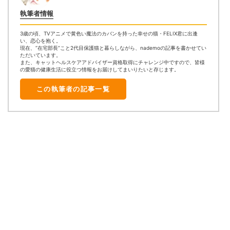
執筆者情報
3歳の頃、TVアニメで黄色い魔法のカバンを持った幸せの猫・FELIX君に出逢
い、恋心を抱く。
現在、“在宅部長”こと2代目保護猫と暮らしながら、nademoの記事を書かせてい
ただいています。
また、キャットヘルスケアアドバイザー資格取得にチャレンジ中ですので、皆様
の愛猫の健康生活に役立つ情報をお届けしてまいりたいと存じます。
この執筆者の記事一覧