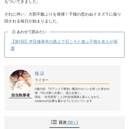
もついてきました。
それに伴い、大胆不敵ぶりを発揮！子猫の思わぬイタズラに振り
回される毎日が始まりました。
あわせて読みたい
【第1回】伊豆修善寺の路上で石ころと遊ぶ子猫を友人が保
護
楠 涼
ライター
3歳の頃、TVアニメで黄色い魔法のカバンを持った幸せの
猫・FELIX君に出逢い、恋心を抱く。
担当執筆者
現在、“在宅部長”こと2代目保護猫と暮らしながら、
nademoの記事を書かせていただいています
目次
[
開く
]