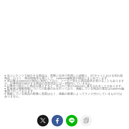
※ 当コンテンツで紹介する商品は、実際に社内で利用した経験と、ECサイトにおける売れ筋
商品・口コミ・商品情報等を基にして、nademo編集部が独自にまとめています。
※ 本記事はnademoが独自に制作しており、メーカー等から商品提供を受けることもあります
が、記事内容や紹介する商品の意思決定には一切関与していません。
※ 記事内で紹介した商品を購入すると、売上の一部がnademoに還元されることがあります。
※ 監修者は掲載情報についての監修のみを行っており、掲載している商品の選定はnademo編
集部で行っております。
※ 掲載している商品の順番に意図はなく、掲載の順番によってランク付けしているものでは
ありません。