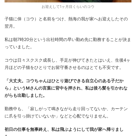
お迎えして1ヶ月目くらいのコウ
子猫に倖（コウ）と名前をつけ、熱海の我が家へお迎えしたその
翌月。
私は朝7時20分という出社時間の早い勤め先に勤務することが決ま
っていました。
コウは日々スクスク成長し、手足が伸びてきたとはいえ、生後4ヶ
月ほどの子猫をひとりでお留守番させるのはとても不安です。
「大丈夫。コウちゃんはひとり遊びできる自立心のある子だか
ら」というMさんの言葉に背中を押され、私は後ろ髪を引かれな
がらも出勤しました。
勤務中も、「寂しがって鳴きながら走り回ってないか、カーテン
に爪を引っ掛けていないか」などと心配でなりません。
初日の仕事を無事終え、私は飛ぶようにして我が家へ帰りまし