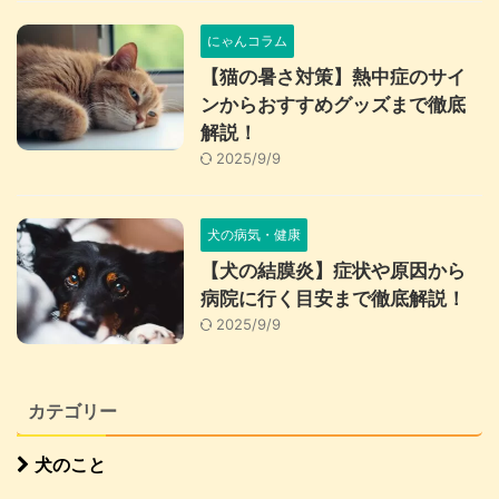
にゃんコラム
【猫の暑さ対策】熱中症のサイ
ンからおすすめグッズまで徹底
解説！
2025/9/9
犬の病気・健康
【犬の結膜炎】症状や原因から
病院に行く目安まで徹底解説！
2025/9/9
カテゴリー
犬のこと