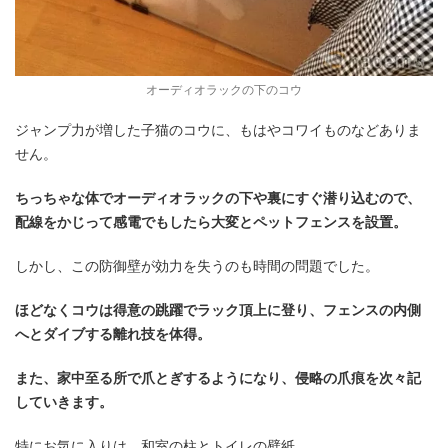
オーディオラックの下のコウ
ジャンプ力が増した子猫のコウに、もはやコワイものなどありま
せん。
ちっちゃな体でオーディオラックの下や裏にすぐ潜り込むので、
配線をかじって感電でもしたら大変とペットフェンスを設置。
しかし、この防御壁が効力を失うのも時間の問題でした。
ほどなくコウは得意の跳躍でラック頂上に登り、フェンスの内側
へとダイブする離れ技を体得。
また、家中至る所で爪とぎするようになり、侵略の爪痕を次々記
していきます。
特にお気に入りは、和室の柱とトイレの壁紙。