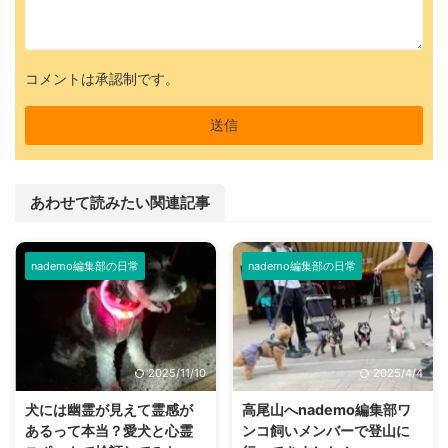
コメントは承認制です。
あわせて読みたい関連記事
nademo編集部の日常
nademo編集部の日常
2025/11/10
2025/4/4
犬には幽霊が見えて霊感が
高尾山へnademo編集部ワ
あるって本当？愛犬と心霊
ンコ飼いメンバーで登山に