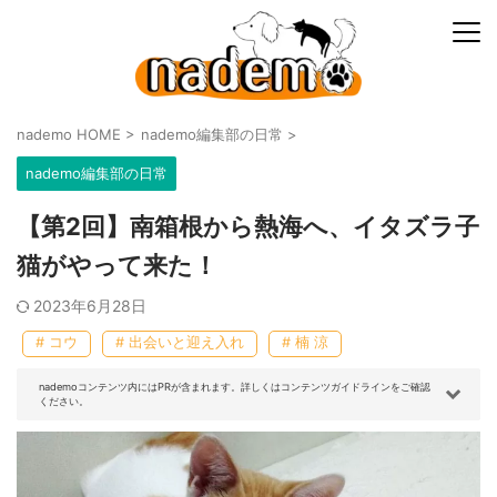
nademo HOME
>
nademo編集部の日常
>
nademo編集部の日常
【第2回】南箱根から熱海へ、イタズラ子
猫がやって来た！
2023年6月28日
# コウ
# 出会いと迎え入れ
# 楠 涼
nademoコンテンツ内にはPRが含まれます。詳しくはコンテンツガイドラインをご確認
ください。