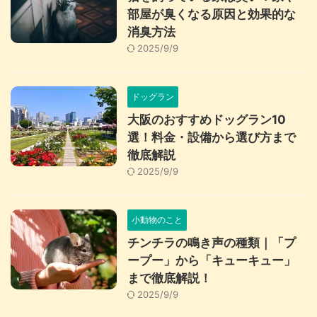
部屋が臭くなる原因と効果的な
消臭方法
2025/9/9
ドッグラン
大阪のおすすめドッグラン10
選！料金・設備から選び方まで
徹底解説
2025/9/9
小動物のこと
チンチラの鳴き声の種類｜「プ
ープー」から「キューキュー」
まで徹底解説！
2025/9/9