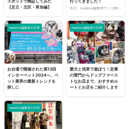
スポットで検証してみた
行ってきました！
【足立・北区・草加編】
先日、nademo編集部ワンコ飼い
メンバーで登山に行ってきまし
愛犬が突如、人も物もない方を向
た！ 登ったのは観光客からの登
いて唸りだしたり吠えたりした！
山者も多く、令和2年に日本遺産
このようなことを経験をしたり見
nademo編集部の日常
nademo編集部の日常
に認定された東京都八王子市にあ
たことがある方は、多いのではな
る「高尾山」。 私以外のメンバ
いでしょうか？ 「まさか…何かが
ーは登山経験者でしたが、ワンコ
見えている？…」 これは検証して
と行くのは初めてとのこと。 高
みたいと思い、nademo編集部の
尾山や、山を駆け登るワンコたち
ワンコと一緒に心霊スポットに行
2024/8/7
2024/10/28
の一日をレポートします！ 東京
ってみることにしました。 夏の
都八王子市の高尾山 高尾山は東
暑さを吹き飛ばす、背筋がゾッと
お台場で開催された第13回
愛犬と浅草で遊ぼう！定番
京都八王子市にある標高599mの
冷えてしまいそうな企画を決行し
インターペット2024へ、ペ
の雷門からドッグファース
山で、富士山の6分の1ほどの高
ます。 ワンコには幽霊が見える
ット業界の最新トレンドを
トなお店まで、おすすめル
さ。 日本国内で登山ができる山
のか 古来より犬には幽霊が見え
探しに
ートとお店をご紹介します
の中でも、登りやすさから非常に
るとか、亡くなったワンコが守護
2024年4月4日から7日まで東京
愛犬家の方は大切な愛犬と、色々
人気が高いことで知られていま
霊となるなど、スピリチュアル的
ビッグサイトで開催されたペット
なところにお出かけしているかと
す。 すぐ近くに電車と高速道 ...
な話が尽きない動物です。 では
の祭典「インターペット」に参加
思います。 そこで今回ご紹介し
ワンコに人間には見え ...
nademo編集部の日常
してきました。 朝、開始時間に
たいのが浅草です。 実は浅草
行ったものの入り口は長蛇の列。
は、ワンコと一緒に楽しめるとこ
多くの来場者に混じってわんこや
ろがとっても多いんですよ！ 本
ニャンコもたくさん来ていた、大
記事では、愛犬との浅草を楽しむ