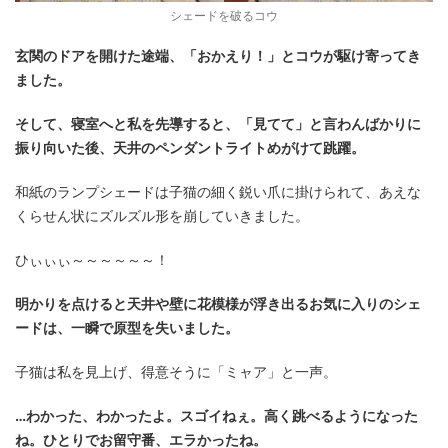
シェードを破るコウ
玄関のドアを開けた途端、「おかえり！」とコウが駆け寄ってき
ました。
そして、寝室へと私を先導すると、「見てて」と言わんばかりに
振り向いた後、天井のペンダントライトめがけて跳躍。
和紙のランプシェードは子猫の細く鋭い爪に掛けられて、あえな
くらせん状にズルズル形を崩していきました。
ひぃぃぃ～～～～～～！
明かりを点けると天井や壁に花模様が浮き出るお気に入りのシェ
ードは、一瞬で原型を失いました。
子猫は私を見上げ、得意そうに「ミャア」と一声。
…わかった、わかったよ。スゴイねぇ。高く跳べるようになった
ね。ひとりでお留守番、エラかったね。