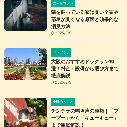
にゃんコラム
猫を飼っている家は臭い？家や
部屋が臭くなる原因と効果的な
消臭方法
2025/9/9
ドッグラン
大阪のおすすめドッグラン10
選！料金・設備から選び方まで
徹底解説
2025/9/9
小動物のこと
チンチラの鳴き声の種類｜「プ
ープー」から「キューキュー」
まで徹底解説！