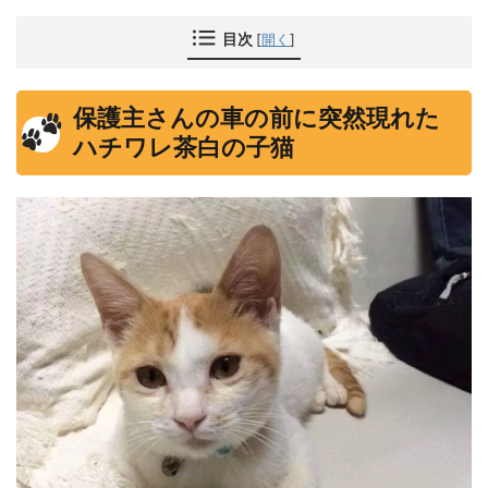
目次
[
開く
]
保護主さんの車の前に突然現れた
ハチワレ茶白の子猫