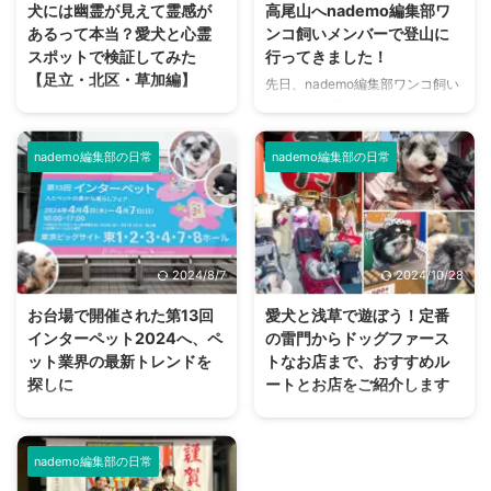
犬には幽霊が見えて霊感が
高尾山へnademo編集部ワ
あるって本当？愛犬と心霊
ンコ飼いメンバーで登山に
スポットで検証してみた
行ってきました！
【足立・北区・草加編】
先日、nademo編集部ワンコ飼い
メンバーで登山に行ってきまし
愛犬が突如、人も物もない方を向
た！ 登ったのは観光客からの登
いて唸りだしたり吠えたりした！
山者も多く、令和2年に日本遺産
このようなことを経験をしたり見
nademo編集部の日常
nademo編集部の日常
に認定された東京都八王子市にあ
たことがある方は、多いのではな
る「高尾山」。 私以外のメンバ
いでしょうか？ 「まさか…何かが
ーは登山経験者でしたが、ワンコ
見えている？…」 これは検証して
と行くのは初めてとのこと。 高
みたいと思い、nademo編集部の
尾山や、山を駆け登るワンコたち
ワンコと一緒に心霊スポットに行
2024/8/7
2024/10/28
の一日をレポートします！ 東京
ってみることにしました。 夏の
都八王子市の高尾山 高尾山は東
暑さを吹き飛ばす、背筋がゾッと
お台場で開催された第13回
愛犬と浅草で遊ぼう！定番
京都八王子市にある標高599mの
冷えてしまいそうな企画を決行し
インターペット2024へ、ペ
の雷門からドッグファース
山で、富士山の6分の1ほどの高
ます。 ワンコには幽霊が見える
ット業界の最新トレンドを
トなお店まで、おすすめル
さ。 日本国内で登山ができる山
のか 古来より犬には幽霊が見え
探しに
ートとお店をご紹介します
の中でも、登りやすさから非常に
るとか、亡くなったワンコが守護
2024年4月4日から7日まで東京
愛犬家の方は大切な愛犬と、色々
人気が高いことで知られていま
霊となるなど、スピリチュアル的
ビッグサイトで開催されたペット
なところにお出かけしているかと
す。 すぐ近くに電車と高速道 ...
な話が尽きない動物です。 では
の祭典「インターペット」に参加
思います。 そこで今回ご紹介し
ワンコに人間には見え ...
nademo編集部の日常
してきました。 朝、開始時間に
たいのが浅草です。 実は浅草