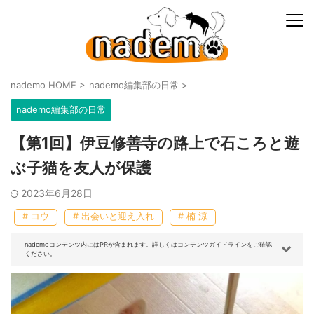
nademo HOME
>
nademo編集部の日常
>
nademo編集部の日常
【第1回】伊豆修善寺の路上で石ころと遊
ぶ子猫を友人が保護
2023年6月28日
# コウ
# 出会いと迎え入れ
# 楠 涼
nademoコンテンツ内にはPRが含まれます。詳しくはコンテンツガイドラインをご確認
ください。