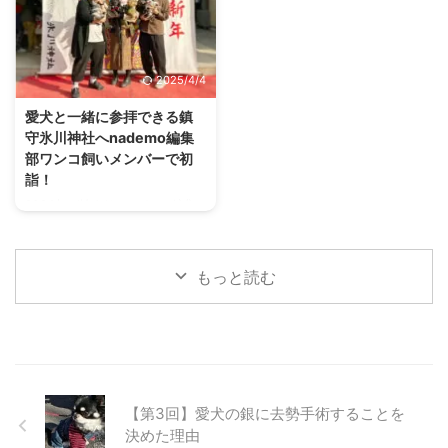
行ったものの入り口は長蛇の列。
は、ワンコと一緒に楽しめるとこ
多くの来場者に混じってわんこや
ろがとっても多いんですよ！ 本
ニャンコもたくさん来ていた、大
記事では、愛犬との浅草を楽しむ
盛況イベントのレポートをお届け
プランをご紹介していきます。
2025/4/4
します。 インターペットとは ペ
愛犬と浅草を散策するルートにつ
ットにまつわるフードやグッズの
いて 今回は効率よく回るため、
愛犬と一緒に参拝できる鎮
展示会・インターペットは、国内
上記のルートで愛犬と浅草を散策
守氷川神社へnademo編集
最大のペットイベントです。「人
して行きます。 お車の方は、近
部ワンコ飼いメンバーで初
とペットの豊かな暮らし」をテー
くに雷門地下駐車場がありますの
詣！
マに毎年、開催されています。
で（上記画像、緑の箇所）ここに
2024年が始まり、nademo編集
2023年には600社以上がブース
車を止められます。 ルート概要
部で愛犬を連れて初詣に行こうと
出展し連日、多くの来場者で賑わ
スタートは雷門からです。 浅草
いう話が挙がりました。 私を含
いました。 13回目 ...
寺を目指しつつ、犬猫用品店であ
めて個々に毎年行っているようで
...
もっと読む
すが、みんなで行くのは初めての
試みです。 今回、初詣の場所と
して選んだのは埼玉県川口市に鎮
座する鎮守氷川神社（ちんじゅひ
かわじんじゃ）。 飼い主3人、ワ
ンコ4頭で参拝してきた様子をレ
ポートします！ 愛犬と一緒に参
【第3回】愛犬の銀に去勢手術することを
拝できる鎮守氷川神社って？
決めた理由
「氷川神社」という名前は、お聞