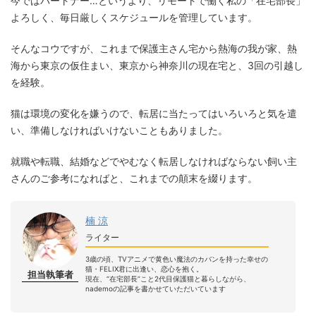
今ではパートナー…というより、リモートで働く私の「在宅部長」
よろしく、毎日厳しくスケジュールを管理しています。
そんなコウですが、これまで保護主さん宅から熱海の我が家、熱
海から東京の仮住まい、東京から神奈川の現在宅と、3回の引越し
を経験。
猫は環境の変化を嫌うので、転居に当たってはいろいろと気を遣
い、準備しなければいけないこともありました。
就職や転職、結婚などでやむなく転居しなければならない飼い主
さんのご参考になればと、これまでの顛末を綴ります。
楠 涼
ライター
3歳の頃、TVアニメで黄色い魔法のカバンを持った幸せの
猫・FELIX君に出逢い、恋心を抱く。
担当執筆者
現在、“在宅部長”こと2代目保護猫と暮らしながら、
nademoの記事を書かせていただいています