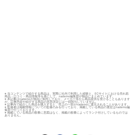
※ 当コンテンツで紹介する商品は、実際に社内で利用した経験と、ECサイトにおける売れ筋
商品・口コミ・商品情報等を基にして、nademo編集部が独自にまとめています。
※ 本記事はnademoが独自に制作しており、メーカー等から商品提供を受けることもあります
が、記事内容や紹介する商品の意思決定には一切関与していません。
※ 記事内で紹介した商品を購入すると、売上の一部がnademoに還元されることがあります。
※ 監修者は掲載情報についての監修のみを行っており、掲載している商品の選定はnademo編
集部で行っております。
※ 掲載している商品の順番に意図はなく、掲載の順番によってランク付けしているものでは
ありません。