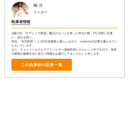
楠 涼
ライター
執筆者情報
3歳の頃、TVアニメで黄色い魔法のカバンを持った幸せの猫・FELIX君に出逢
い、恋心を抱く。
現在、“在宅部長”こと2代目保護猫と暮らしながら、nademoの記事を書かせてい
ただいています。
また、キャットヘルスケアアドバイザー資格取得にチャレンジ中ですので、皆様
の愛猫の健康生活に役立つ情報をお届けしてまいりたいと存じます。
この執筆者の記事一覧