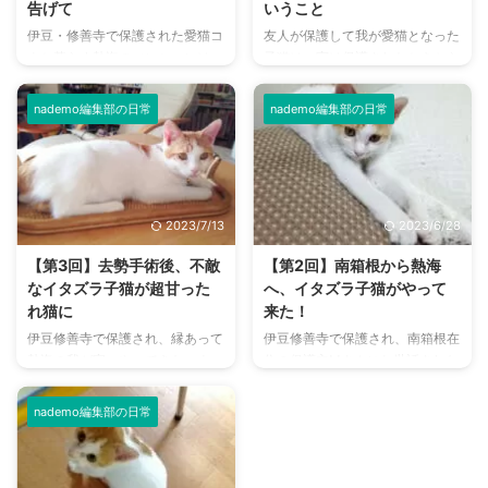
告げて
いうこと
伊豆・修善寺で保護された愛猫コ
友人が保護して我が愛猫となった
ウと暮らす熱海のマンションは、
子猫は、実は保護されたときから
ベランダ側の窓から陽光がいっぱ
猫風邪キャリアでした。 それに
いに差し込み、海が望めました。
ついては前もって保護主の友人か
nademo編集部の日常
nademo編集部の日常
コウも、春は窓辺の下の満開の
ら聞かされ、獣医師からも猫風邪
桜、夏は波間に浮かぶヨットやカ
には特効薬がないことも伺ってい
モメ、秋は海面に映る月、冬は水
ました。 ですから、かなりの覚
平線から昇る朝日を眺めながら過
悟を持ってお迎えしたつもりでし
ごしていました。 そんなコウの
たが、予測しない事態も発生
2023/7/13
2023/6/28
楽しみを奪うのは非常に心苦しか
し…。 子猫がクシャミすると動物
ったのですが、仕事のため、私は
病院へ飛んだ日々 猫風邪の原因
【第3回】去勢手術後、不敵
【第2回】南箱根から熱海
東京へ戻る決心をしました。 愛
となるウイルスは、カリシウイル
なイタズラ子猫が超甘った
へ、イタズラ子猫がやって
猫との生活費をどうする？ 伊豆
スとヘルペスウイルスの2種類。
れ猫に
来た！
地方の旅行ムックの取材で1泊2日
愛猫コウの場合は後者でした。
伊豆修善寺で保護され、縁あって
伊豆修善寺で保護され、南箱根在
の留守中、預け先のお宅でコウが
母猫がキャリアだと胎内で子猫が
熱海の我が家へやってきたコウ。
住の保護主Mさんにお世話された
飲まず食わずの籠城事件を起こ
感染するというケースも多いそう
大胆不敵なイタズラを繰り返しな
ハチワレ茶白の子猫。 縁あっ
し、私は泊りがけの仕事を諦める
で、どうやらコウもそうだったよ
がら、ノビノビスクスク成長して
て、熱海の我が家へお迎えするこ
...
う ...
nademo編集部の日常
いきました。 そして、生後6ヶ月
とになりました。 子猫の成長は
を過ぎる頃、保護主Mさんのすす
想像以上にスピーディで、手足が
めもあって去勢手術をすることに
伸び、ジャンプ力もついてきまし