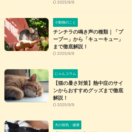
2025/9/9
小動物のこと
チンチラの鳴き声の種類｜「プ
ープー」から「キューキュー」
まで徹底解説！
2025/9/9
にゃんコラム
【猫の暑さ対策】熱中症のサイ
ンからおすすめグッズまで徹底
解説！
2025/9/9
犬の病気・健康