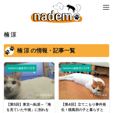
楠 涼
楠 涼 の情報・記事一覧
nademo編集部の日常
nademo編集部の日常
2025/4/4
2025/4/4
【第5回】東京へ転居～「海
【第4回】立てこもり事件発
を見ていた午後」に別れを
生！猫風邪の子と暮らすと