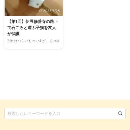
なりました。 失うものができて
た。 それに伴い、大胆不敵ぶり
恐怖心が芽生えた愛猫 「貧乏怖
を発揮！子猫の思わぬイタズラに
2023/6/28
いものなし」という諺がありま
振り回される毎日が始まりまし
す。失うものがない人には怖いも
た。 ひとりでお留守番できる？
【第1回】伊豆修善寺の路上
のなど何もないという意味だそう
後ろ髪を引かれつつ出勤 お迎え
で石ころと遊ぶ子猫を友人
です。 お迎えしたばかりの頃の
して1ヶ月目くらいのコウ 子猫に
が保護
コウは、まさに怖いものなし。や
倖（コウ）と名前をつけ、熱海の
別れはつらいものですが、その後
りたい放題イタズラしまくる傍若
我が家へお迎えしたその翌月。
には必ず新しい出会いがありま
無人な子猫でした。 そんなコウ
私は朝7時20分という出社時間の
す。 愛猫コウは、私が20年以上
にも、どうやら失いたくないも ...
早い勤め先に勤務することが決ま
連れ添った夫との別れの後、我が
...
家にやってきました。 今ではパ
ートナー…というより、リモート
で働く私の「在宅部長」よろし
く、毎日厳しくスケジュールを管
理しています。 そんなコウです
が、これまで保護主さん宅から熱
海の我が家、熱海から東京の仮住
まい、東京から神奈川の現在宅
と、3回の引越しを経験。 猫は環
境の変化を嫌うので、転居に当た
ってはいろいろと気を遣い、準備
しなければいけないこともありま