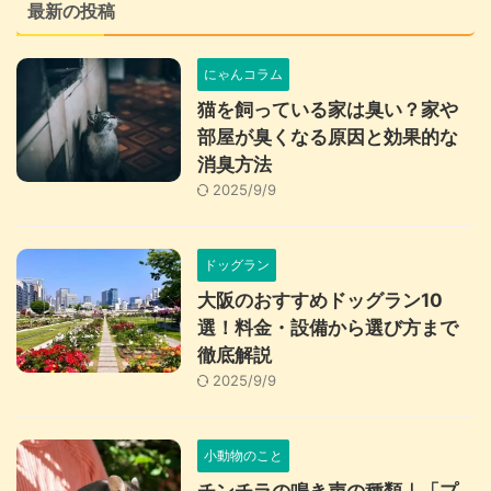
最新の投稿
にゃんコラム
猫を飼っている家は臭い？家や
部屋が臭くなる原因と効果的な
消臭方法
2025/9/9
ドッグラン
大阪のおすすめドッグラン10
選！料金・設備から選び方まで
徹底解説
2025/9/9
小動物のこと