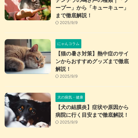
チンチラの鳴き声の種類｜「プ
ープー」から「キューキュー」
まで徹底解説！
2025/9/9
にゃんコラム
【猫の暑さ対策】熱中症のサイ
ンからおすすめグッズまで徹底
解説！
2025/9/9
犬の病気・健康
【犬の結膜炎】症状や原因から
病院に行く目安まで徹底解説！
2025/9/9