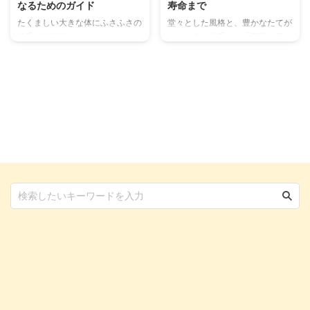
なるためのガイド
寿命まで
たくましい大きな体にふさふさの
堂々とした風格と、豊かなたてが
被毛が特徴的なレオンベルガー
みのような被毛から「百獣の王」
は、ライオンに似た犬を誕生させ
と称されるレオンベルガー。その
るという目的のもと、ドイツで誕
雄大な見た目とは裏腹に、非常に
生しました。 日本ではメジャー
穏やかで愛情深く、家族に対して
ではない犬種なため、どのくらい
は優しい心を持つ犬種として知ら
の値段なのか、お迎え先の選択肢
れています。大型犬でありながら
はどこか、など不明確な部分が多
高い知性を持ち、子供や他の動物
いです。 本記事ではレオンベル
とも友好的に接することから、近
ガーのお迎えを検討している、気
年では日本でもその人気が高まっ
になっているという人に向けて、
ています。 しかし、レオンベル
値段相場や最適なお迎え先をご紹
ガーとの生活は、その大きな体ゆ
介しています。 レオンベルガー
えに、一般的な小型犬や中型犬と
のお迎えにかかる初期費用や必要
は異なる特別な準備と覚悟が必要
アイテム、お世話にかかる年間費
です。彼らが健康で幸せな毎日を
用についても触れているので、飼
送るためには、適切な飼育環境の
育を考えている人はぜひ参考にし
整備、十分な運動、そして日々の
て ...
...