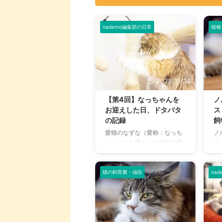
nademo編集部の日常
猫種
2023/11/24
【第4回】なっちゃんを
ノ
お迎えした日、ドタバタ
ス
の記録
飼
愛猫のなずな（愛称：なっち
ノ
ゃん）をお迎えした当日の様
キ
子です。 一目惚れにより急遽
格
お迎えを決めたため、お迎え
「
の事前準備はなにもできてお
る
猫の飼育費・値段
na
らずドタバタでした。 当時を
猫
思い出しながら「これが事前
る
に用意できていれば……！」と
あ
感じたことなどを紹介しま
寿