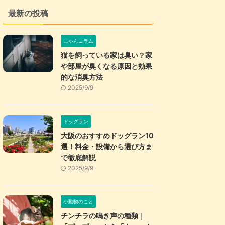
最新の投稿
にゃんコラム
猫を飼っている家は臭い？家
や部屋が臭くなる原因と効果
的な消臭方法
2025/9/9
ドッグラン
大阪のおすすめドッグラン10
選！料金・設備から選び方ま
で徹底解説
2025/9/9
小動物のこと
チンチラの鳴き声の種類｜