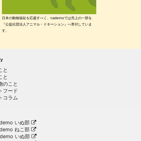
日本の動物福祉を応援すべく、nademoでは売上の一部を
『公益社団法人アニマル・ドネーション』へ寄付していま
す。
ry
こと
こと
物のこと
トフード
トコラム
demo いぬ部
demo ねこ部
ademo いぬ部