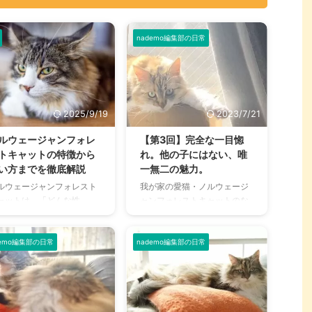
nademo編集部の日常
2025/9/19
2023/7/21
ルウェージャンフォレ
【第3回】完全な一目惚
トキャットの特徴から
れ。他の子にはない、唯
い方までを徹底解説
一無二の魅力。
ルウェージャンフォレスト
我が家の愛猫・ノルウェージ
ャットは、「どんな性
ャンフォレストキャットのな
？」「最適なフードは？」
ずな（愛称・なっちゃん）と
相場価格は？」と、気にな
の出会いを綴ります。 出会い
ことが多々あるでしょう。
は6年前。人生で初めて「一
demo編集部の日常
nademo編集部の日常
は品種によって特徴が異な
目惚れ」を体験しました。 私
うえ、飼育方法にはコツが
となっちゃんの運命的な出会
り、環境や愛情の注ぎ方で
いについて語っています。ぜ
命にも差が生じます。 そこ
ひ第1回・第2回の記事と合わ