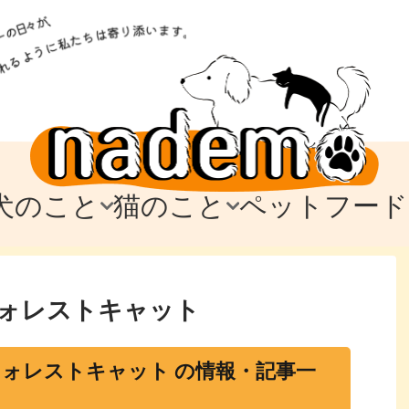
犬のこと
猫のこと
ペットフード
トフード
のお迎え
のお迎え
犬の飼育費・値段
猫の飼育費・値段
なでもごはん
犬の病気・健康
猫の病気・健康
ド
テム
テム
愛犬とお出かけ
愛猫とお出かけ
愛犬とのお別れ
愛猫とのお別れ
わ
に
ォレストキャット
ォレストキャット の情報・記事一