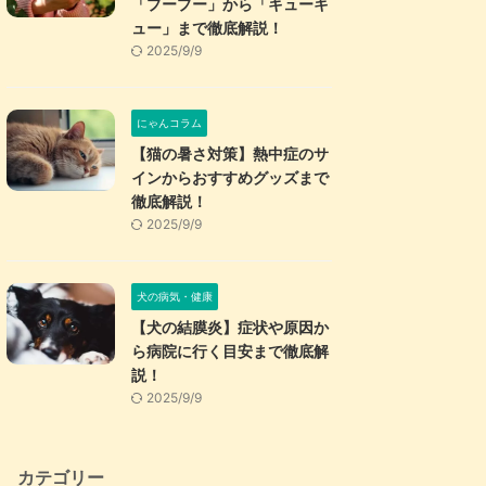
「プープー」から「キューキ
ュー」まで徹底解説！
2025/9/9
にゃんコラム
【猫の暑さ対策】熱中症のサ
インからおすすめグッズまで
徹底解説！
2025/9/9
犬の病気・健康
【犬の結膜炎】症状や原因か
ら病院に行く目安まで徹底解
説！
2025/9/9
カテゴリー