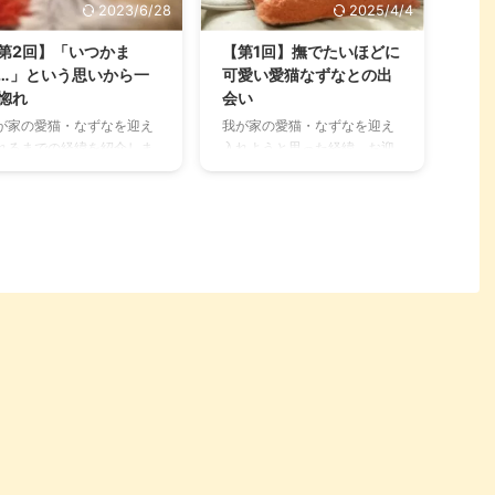
、知っておきたいノルウェ
せてご覧ください！ 私となっ
2023/6/28
2025/4/4
ジャンフォレストキャット
ちゃんの出会い 私となっちゃ
知識について、詳しい情報
んの出会いは、6年前に都内
第2回】「いつかま
【第1回】撫でたいほどに
分かりやすくまとめてご紹
のとあるペットショップを訪
…」という思いから一
可愛い愛猫なずなとの出
します。 これからお迎えを
れたことがきっかけでした。
惚れ
会い
討するという方から、ご家
お迎えする猫を探して……とい
が家の愛猫・なずなを迎え
我が家の愛猫・なずなを迎え
の愛猫について理解を深め
うわけではなく、先代猫が亡
れるまでの経緯を紹介しま
入れようと思った経緯、お迎
い方まで、どうぞお役立て
くなった寂しさを埋めたい気
。 当時の気持ちを振り返り
えするにあたって感じた不安
ださい。 この記事の結論 ノ
持ちでふらっと入店。 少し大
がら、お迎えを決意したタ
などを振り返りました。 当時
ウェー原産で、筋肉質で体
きめのケージの中で、ほかの
ミングや理由を書きまし
の気持ちを思い出しながら書
きく華 ...
...
。 これから新しい家族のお
きましたので、これから猫を
えを検討している人の参
お迎えしようと考えている人
・きっかけになると嬉しい
にとってなにか参考になれば
す。 「いつかまた猫と暮ら
嬉しいです。 愛猫なずなの簡
たい」という思い 現在の愛
単なプロフィール紹介 我が家
を迎え入れる前、保護した
の愛猫の名前は「なずな」。
ばあちゃん猫と暮らしてい
ノルウェージャンフォレスト
した。 おばあちゃん猫が亡
キャットの女の子です。 家族
なり、寂しさを紛らしたい
からは「なっちゃん」と呼ば
持ちや「いつかまた猫と暮
れて可愛がられています。 と
したい」という思いからペ
ても甘えん坊な子で「おい
トショップを覗いていたと
で」と呼ぶと近くに寄ってき