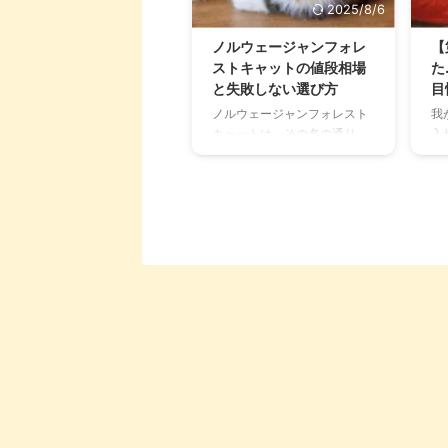
す。 必要なアイテムは一括購
で
2025/8/6
入！ネット注文がラクだった
ー
かな… なっちゃんを迎え入れ
の
ノルウェージャンフォレ
【
たときは、完全なる一目惚
を
ストキャットの値段相場
た
れ。 出会った当日はペットシ
介
と失敗しない選び方
目
ョップの店員さんに「ちょっ
検
ノルウェージャンフォレスト
我
と考えます」と伝え、ほかの
庭
キャットは、その名の通り
入
人に譲らないための一時金を
た
「ノルウェーの森の猫」。 白
す
支払ってお店を出たものの、
く
夜やオーロラで知られる北欧
な
結局翌日には家族になること
ル
の国の厳しい冬を乗り越える
イ
を決め、 ...
は大
ため、がっしりとした大きな
た
体にゴージャスなダブルコー
迎
トの被毛を蓄えています。 男
考
の子なら体重最大7kg、女の
で
子で5.5kg程にまでなります
し
が、日本でも人気が高い猫種
猫
です。 アイペット損害保険株
お
式会社「人気猫種ランキング
ま
2022」、ペット保険のアニコ
く
ム損害保険株式会社「人気猫
気
種ランキング2023」の両方で
ら
堂々の9位入り。 ペット市場
ッ