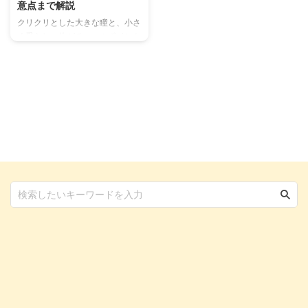
意点まで解説
クリクリとした大きな瞳と、小さ
く愛らしい体がチャームポイント
のシンガプーラ。その名の通りシ
ンガポールが原産で、「世界最小
の猫」としても知られています。
その愛らしい見た目から人気が高
まっていますが、「どんな性格を
しているの？」「飼育する上で気
をつけることは？」といった疑問
を持つ方も多いのではないでしょ
うか。 この記事では、シンガプ
ーラの性格や特徴、日々の生活で
欠かせないお手入れ方法、健康管
理のポイントまで、飼い主さんが
知りたい情報をすべてまとめまし
た。シンガプーラとの暮らしをよ
り豊かにするために、ぜひ参考 ...