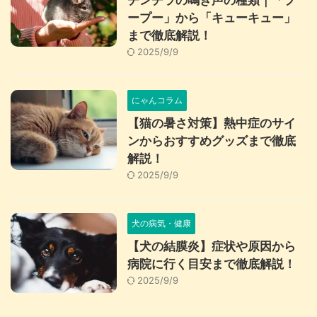
チンチラの鳴き声の種類｜「プ
ープー」から「キューキュー」
まで徹底解説！
2025/9/9
にゃんコラム
【猫の暑さ対策】熱中症のサイ
ンからおすすめグッズまで徹底
解説！
2025/9/9
犬の病気・健康
【犬の結膜炎】症状や原因から
病院に行く目安まで徹底解説！
2025/9/9