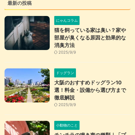
最新の投稿
にゃんコラム
猫を飼っている家は臭い？家や
部屋が臭くなる原因と効果的な
消臭方法
2025/9/9
ドッグラン
大阪のおすすめドッグラン10
選！料金・設備から選び方まで
徹底解説
2025/9/9
小動物のこと