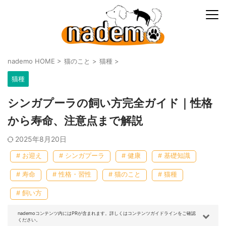
nademo HOME
>
猫のこと
>
猫種
>
猫種
シンガプーラの飼い方完全ガイド｜性格
から寿命、注意点まで解説
2025年8月20日
# お迎え
# シンガプーラ
# 健康
# 基礎知識
# 寿命
# 性格・習性
# 猫のこと
# 猫種
# 飼い方
nademoコンテンツ内にはPRが含まれます。詳しくはコンテンツガイドラインをご確認
ください。