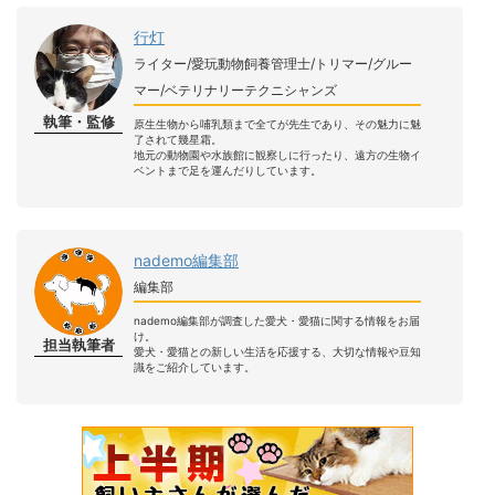
行灯
ライター/愛玩動物飼養管理士/トリマー/グルー
マー/ベテリナリーテクニシャンズ
執筆・監修
原生生物から哺乳類まで全てが先生であり、その魅力に魅
了されて幾星霜。
地元の動物園や水族館に観察しに行ったり、遠方の生物イ
ベントまで足を運んだりしています。
nademo編集部
編集部
nademo編集部が調査した愛犬・愛猫に関する情報をお届
け。
担当執筆者
愛犬・愛猫との新しい生活を応援する、大切な情報や豆知
識をご紹介しています。