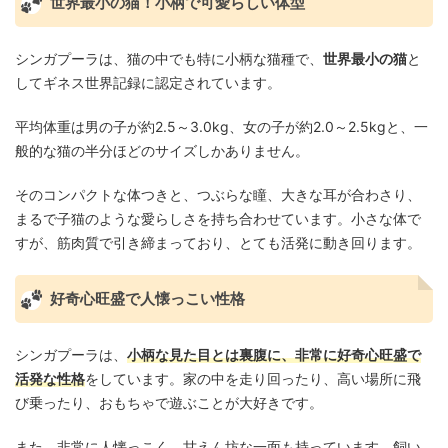
世界最小の猫！小柄で可愛らしい体型
シンガプーラは、猫の中でも特に小柄な猫種で、
世界最小の猫
と
してギネス世界記録に認定されています。
平均体重は男の子が約2.5～3.0kg、女の子が約2.0～2.5kgと、一
般的な猫の半分ほどのサイズしかありません。
そのコンパクトな体つきと、つぶらな瞳、大きな耳が合わさり、
まるで子猫のような愛らしさを持ち合わせています。小さな体で
すが、筋肉質で引き締まっており、とても活発に動き回ります。
好奇心旺盛で人懐っこい性格
シンガプーラは、
小柄な見た目とは裏腹に、非常に好奇心旺盛で
活発な性格
をしています。家の中を走り回ったり、高い場所に飛
び乗ったり、おもちゃで遊ぶことが大好きです。
また、非常に人懐っこく、甘えん坊な一面も持っています。飼い