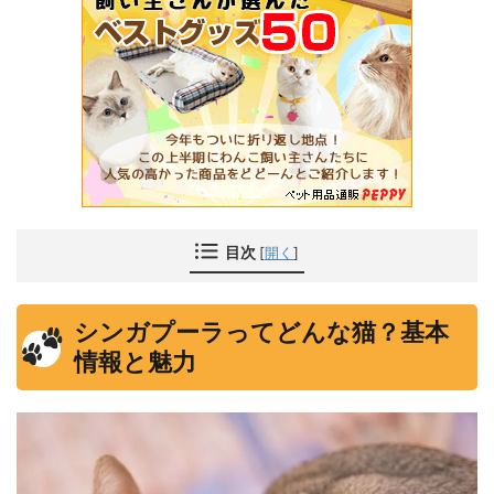
目次
[
開く
]
シンガプーラってどんな猫？基本
情報と魅力