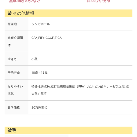
その他情報
原産地
シンガポール
猫種公認団
CFA,FIFe,GCCF,TICA
体
大きさ
小型
平均寿命
10歳～15歳
なりやすい
特発性膀胱炎,進行性網膜萎縮症（PRA）,ピルビン酸キナーゼ欠乏症,肥
病気
大型心筋症
参考価格
20万円前後
被毛