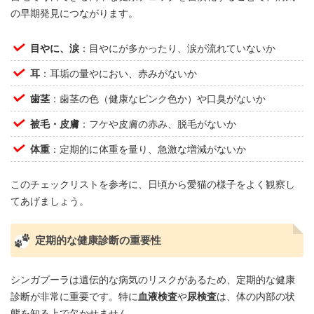
の早期発見につながります。
目やに、涙
：目やにが多かったり、涙が流れていないか
耳
：耳垢の量やにおい、赤みがないか
歯茎
：歯茎の色（健康なピンク色か）や口臭がないか
被毛・皮膚
：フケや皮膚の赤み、脱毛がないか
体重
：定期的に体重を量り、急激な増減がないか
このチェックリストを参考に、日頃から愛猫の様子をよく観察し
てあげましょう。
定期的な健康診断の重要性
シンガプーラは遺伝的な病気のリスクがあるため、定期的な健康
診断が非常に重要です。特に
血液検査
や
尿検査
は、体の内部の状
態を知る上で欠かせません。