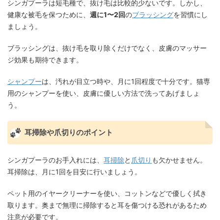
シンガプーラは短毛種で、抜け毛は比較的少ないです。しかし、
健康な被毛を保つために、
週に1〜2回
の
ブラッシング
を習慣にし
ましょう。
ブラッシングは、抜け毛を取り除くだけでなく、皮膚のマッサー
ジ効果も期待できます。
シャンプー
は、汚れが目立つ時や、月に1回程度で十分です。猫専
用のシャンプーを使い、皮膚に優しい方法で洗ってあげましょ
う。
耳掃除や爪切りのポイント
シンガプーラのお手入れには、
耳掃除
と
爪切り
も欠かせません。
耳掃除は、月に1回を目安に行いましょう。
ペット用のイヤークリーナーを使い、コットンなどで優しく拭き
取ります。奥まで無理に掃除すると耳を傷つける恐れがあるため
注意が必要です。