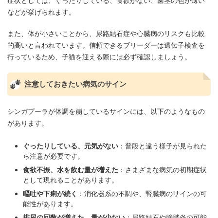
症状としては、ぐったりしている、食欲がない、歯茎の色が薄い
などが挙げられます。
また、体が小さいことから、尿路結石症や心臓病のリスクも比較
的高いと言われています。信頼できるブリーダーは遺伝子検査を
行っているため、子猫を迎える際には必ず確認しましょう。
注意しておきたい病気のサイン
シンガプーラが体調を崩しているサインには、以下のようなもの
があります。
ぐったりしている、元気がない
：普段と違う様子が見られた
ら注意が必要です。
食欲不振、水を飲む量が増えた
：さまざまな病気の初期症状
として現れることがあります。
嘔吐や下痢が続く
：消化器系の不調や、腎臓病のサインの可
能性があります。
排尿の回数が増えた、量が少ない
：尿路結石や膀胱炎の可能