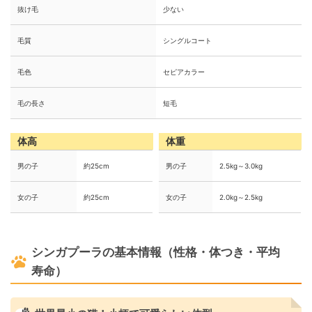
抜け毛
少ない
毛質
シングルコート
毛色
セピアカラー
毛の長さ
短毛
体高
体重
男の子
約25cm
男の子
2.5kg～3.0kg
女の子
約25cm
女の子
2.0kg～2.5kg
シンガプーラの基本情報（性格・体つき・平均
寿命）